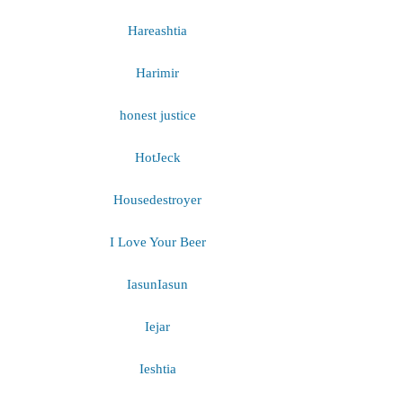
Hareashtia
Harimir
honest justice
HotJeck
Housedestroyer
I Love Your Beer
IasunIasun
Iejar
Ieshtia