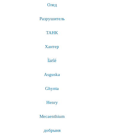
Олед
Разрушитель
ТАНК
Хантер
Ìàëîé
Asguska
Ghynta
Henry
Mecaenthium
добрыня