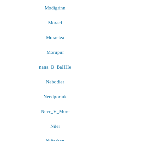
Modigrinn
Moraef
Moraetea
Morupur
nana_B_BaHHe
Nebodier
Needportuk
Nevr_V_More
Niler
Niliashan