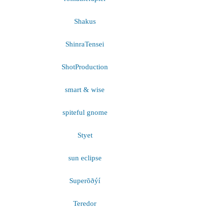
Shakus
ShinraTensei
ShotProduction
smart & wise
spiteful gnome
Styet
sun eclipse
Superõðýí
Teredor