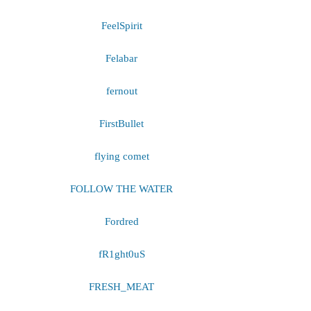
FeelSpirit
Felabar
fernout
FirstBullet
flying comet
FOLLOW THE WATER
Fordred
fR1ght0uS
FRESH_MEAT