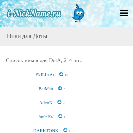
Ники для Доты
Список ников для DotA, 214 шт.:
SkILLzAr
49
BatMan
3
AdeoN
2
/m0~Er/
1
DARKTONK
1