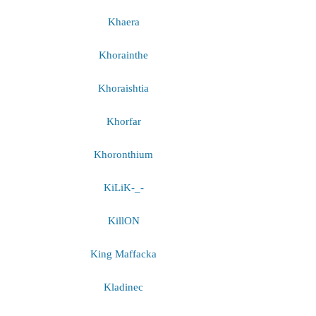
Khaera
Khorainthe
Khoraishtia
Khorfar
Khoronthium
KiLiK-_-
KillON
King Maffackа
Kladinec