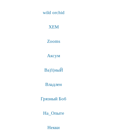
wild orchid
XEM
Zooms
Аксум
Ва)!(ныЙ
Владлен
Грязный Боб
На_Опыте
Некки