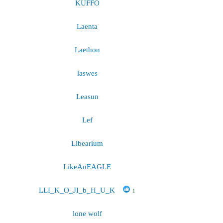
KUFFO
Laenta
Laethon
laswes
Leasun
Lef
Libearium
LikeAnEAGLE
LLI_K_O_JI_b_H_U_K
1
lone wolf