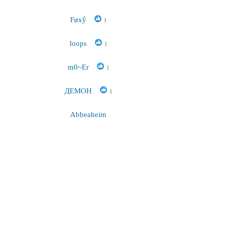
Føxŷ
1
loops
1
m0~Er
1
ДЕМОН
1
Abbeaheim