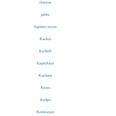
iJseven
jabbz
Jupiters moon
Kaekia
KaJIuH
KapitAnus
Kazitaur
Keara
Kedpa
Kentewput