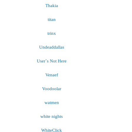
Thakia
titan
trinx
Undeaddallas
User`s Not Here
Venaef
Voodoolar
watmen
white nights
WhiteClick