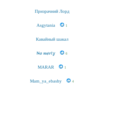
Призрачний Лорд
Asgytania
1
Кавайный шакал
₦ø ᵯɇɍȼỿ
6
MARAR
1
Mam_ya_ebashy
4