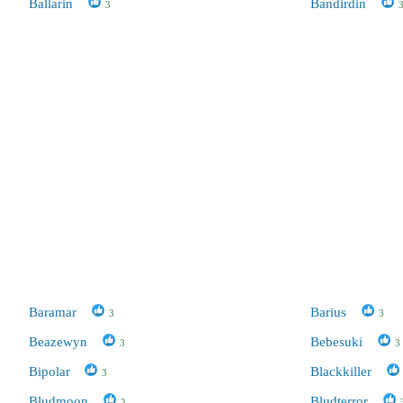
Ballarin
Bandirdin
3
Baramar
Barius
3
3
Beazewyn
Bebesuki
3
3
Bipolar
Blackkiller
3
Bludmoon
Bludterror
3