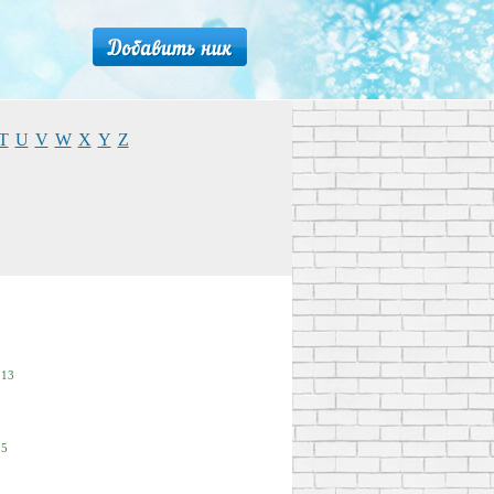
T
U
V
W
X
Y
Z
13
5