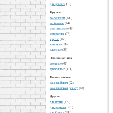
для девочек
(70)
Крутые:
cо смыслом
(182)
необычные
(144)
оригинальные
(88)
интересные
(77)
крутые
(165)
красивые
(38)
классные
(53)
Эмоциональные:
смешные
(61)
прикольные
(111)
На английском:
на английском
(92)
на английском для игр
(68)
Другие:
для почты
(172)
для диджеев
(228)
для Guvera
(294)