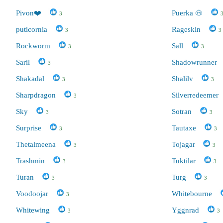
Pivon❤️
Puerka 🐽
3
puticornia
Rageskin
3
3
Rockworm
Sall
3
3
Saril
Shadowrunner
3
Shakadal
Shalilv
3
3
Sharpdragon
Silverredeemer
3
Sky
Sotran
3
3
Surprise
Tautaxe
3
3
Thetalmeena
Tojagar
3
3
Trashmin
Tuktilar
3
3
Turan
Turg
3
3
Voodoojar
Whitebourne
3
Whitewing
Yggnrad
3
3