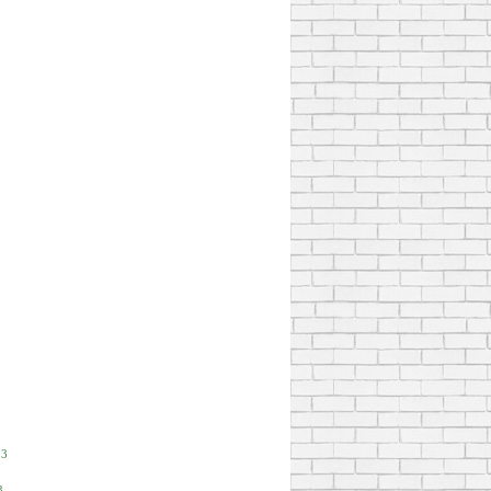
3
3
3