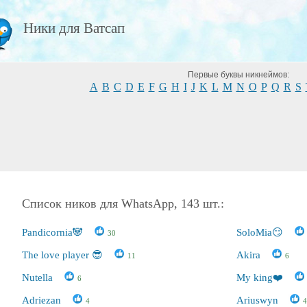
Ники для Ватсап
Первые буквы никнеймов:
A
B
C
D
E
F
G
H
I
J
K
L
M
N
O
P
Q
R
S
Список ников для WhatsApp, 143 шт.:
Pandicornia🐼
SoloMia😏
30
The love player 😎
Akira
11
6
Nutella
My king❤️
6
Adriezan
Ariuswyn
4
4