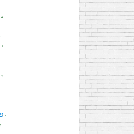
4
4
3
3
3
3