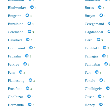
Bludworker
Borus
3
3
Bragrinn
Bufym
3
3
Buzalbine
Ceregamand
3
Ceremand
Dagdanadar
3
Daladred
Derri
3
3
Doomwind
DoubleU
3
3
Fauzahn
Felhagra
3
3
Felkree
Fenrilabar
3
Fern
Ferr
3
3
Flamesong
Fokelv
3
3
Frostfont
Gholbigelv
3
Gholbizar
Gusar
3
3
Hermanita
Honey
3
3