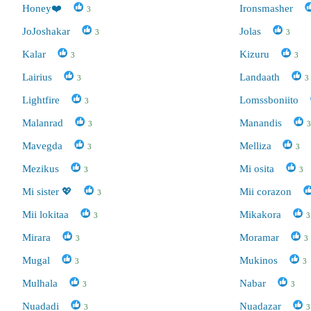
Honey❤️
Ironsmasher
3
JoJoshakar
Jolas
3
3
Kalar
Kizuru
3
3
Lairius
Landaath
3
3
Lightfire
Lomssboniito
3
Malanrad
Manandis
3
3
Mavegda
Melliza
3
3
Mezikus
Mi osita
3
3
Mi sister 💖
Mii corazon
3
Mii lokitaa
Mikakora
3
3
Mirara
Moramar
3
3
Mugal
Mukinos
3
3
Mulhala
Nabar
3
3
Nuadadi
Nuadazar
3
3