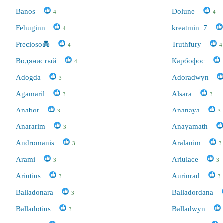
Banos
Dolune
4
4
Fehuginn
kreatmin_7
4
Precioso💑
Truthfury
4
4
Водянистый
Карбофос
4
Adogda
Adoradwyn
3
Agamaril
Alsara
3
3
Anabor
Ananaya
3
3
Anararim
Anayamath
3
Andromanis
Aralanim
3
3
Arami
Ariulace
3
3
Ariutius
Aurinrad
3
3
Balladonara
Balladordana
3
Balladotius
Balladwyn
3