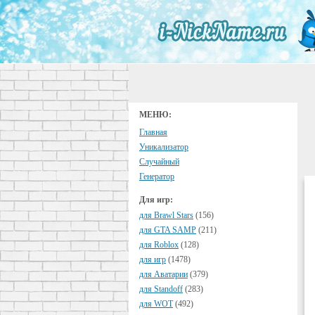
МЕНЮ:
Главная
Уникализатор
Случайный
Генератор
Для игр:
для Brawl Stars
(156)
для GTA SAMP
(211)
для Roblox
(128)
для игр
(1478)
для Аватарии
(379)
для Standoff
(283)
для WOT
(492)