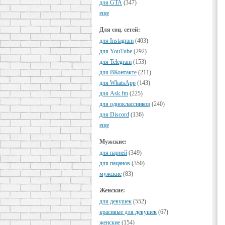
для GTA
(347)
еще
Для соц. сетей:
для Instagram
(403)
для YouTube
(292)
для Telegram
(153)
для ВКонтакте
(211)
для WhatsApp
(143)
для Ask.fm
(225)
для одноклассников
(240)
для Discord
(136)
еще
Мужские:
для парней
(349)
для пацанов
(350)
мужские
(83)
Женские:
для девушек
(552)
красивые для девушек
(67)
женские
(154)