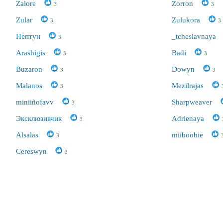
Zalore
Zorron
3
3
Zular
Zulukora
3
3
Нептун
_tcheslavnaya
3
Arashigis
Badi
3
3
Buzaron
Dowyn
3
3
Malanos
Mezilrajas
3
miniiñofavv
Sharpweaver
3
Эксклюзивчик
Adrienaya
3
Alsalas
miiboobie
3
Cereswyn
3