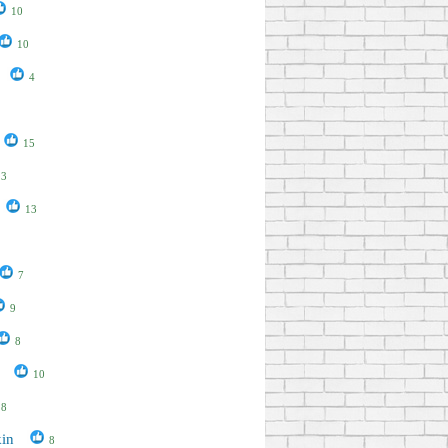
10
10
4
15
13
13
7
9
8
10
8
kin
8