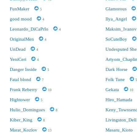
FunMaker
Glamorous
5
good mood
Ilya_Angel
4
Leonardo_DiCaPrIo
Maksim_Ivanov
4
OriginalMen
SoCuteBoy
4
UnDead
Undesputed Sh
4
YeniCeri
Artyom_Chapli
4
Danger Inside
Dark Horse
5
Fatal blond
Folk Tune
7
Frank Reberry
Gekata
10
10
Hightower
Hiro_Hamada
5
Hulio_Domingues
Keny_Townsen
8
Kiber_King
Livingston_Dell
8
Marat_Kozlov
Masaru_Kioto
13