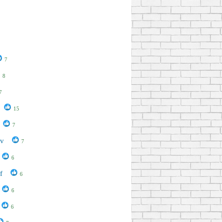
7
8
7
15
7
ov
7
6
f
6
6
6