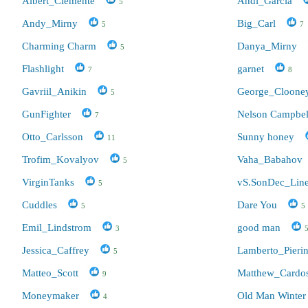
Albert_Clemente
Andi_Garcia
5
Andy_Mirny
Big_Carl
5
7
Charming Charm
Danya_Mirny
5
Flashlight
garnet
7
8
Gavriil_Anikin
George_Cloone
5
GunFighter
Nelson Campbel
7
Otto_Carlsson
Sunny honey
11
Trofim_Kovalyov
Vaha_Babahov
5
VirginTanks
vS.SonDec_Lin
5
Cuddles
Dare You
5
5
Emil_Lindstrom
good man
3
Jessica_Caffrey
Lamberto_Pierin
5
Matteo_Scott
Matthew_Cardo
9
Moneymaker
Old Man Winter
4