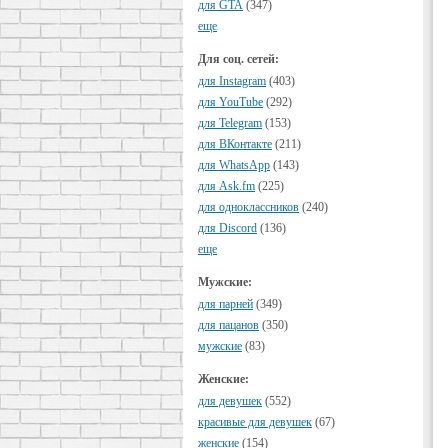
для GTA
(347)
еще
Для соц. сетей:
для Instagram
(403)
для YouTube
(292)
для Telegram
(153)
для ВКонтакте
(211)
для WhatsApp
(143)
для Ask.fm
(225)
для одноклассников
(240)
для Discord
(136)
еще
Мужские:
для парней
(349)
для пацанов
(350)
мужские
(83)
Женские:
для девушек
(552)
красивые для девушек
(67)
женские
(154)