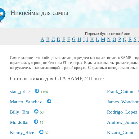
Никнеймы для сампа
Первые буквы никнеймов:
A
B
C
D
E
F
G
H
I
J
K
L
M
N
O
P
Q
R
S
Самое главное, что необходимо сделать, перед тем как начать играть в SAMP – п
играет важную роль, особенно на РП серверах. Ведь на них вы отыгрываете роль 
погружаетесь в захватывающий игровой процесс. С красивым псевдонимом такое 
Список ников для GTA SAMP, 211 шт.:
stan_price
Frank_Catton
1166
Matteo_Sanchez
James_Woodso
80
Billy_Tim
Rodrigo_Lopez
53
Mr. dollar
Andrew_Johnso
52
Kenny_Rice
Kizaru_Grand
32