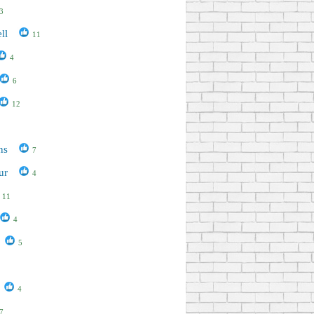
3
ll
11
4
6
12
ns
7
ur
4
11
4
5
4
7