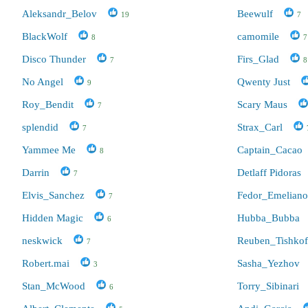
Aleksandr_Bеlov
Beewulf
19
7
BlackWolf
camomile
8
7
Disco Thunder
Firs_Glad
7
8
No Angel
Qwenty Just
9
Roy_Bendit
Scary Maus
7
splendid
Strax_Carl
7
Yammee Me
Captain_Cacao
8
Darrin
Detlaff Pidoras
7
Elvis_Sanchez
Fedor_Emelian
7
Hidden Magic
Hubba_Bubba
6
neskwick
Reuben_Tishkof
7
Robert.mai
Sasha_Yezhov
3
Stan_McWood
Torry_Sibinari
6