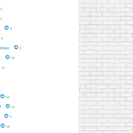
4
6
6
4
erman
5
n
18
13
5
10
d
11
4
10