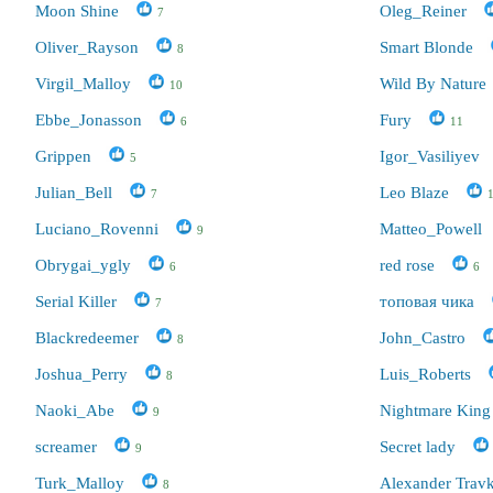
Moon Shine
Oleg_Reiner
7
Oliver_Rayson
Smart Blonde
8
Virgil_Malloy
Wild By Nature
10
Ebbe_Jonasson
Fury
6
11
Grippen
Igor_Vasiliyev
5
Julian_Bell
Leo Blaze
7
Luciano_Rovenni
Matteo_Powell
9
Obrygai_ygly
red rose
6
6
Serial Killer
топовая чика
7
Blackredeemer
John_Castro
8
Joshua_Perry
Luis_Roberts
8
Naoki_Abe
Nightmare King
9
screamer
Secret lady
9
Turk_Malloy
Alexander Trav
8