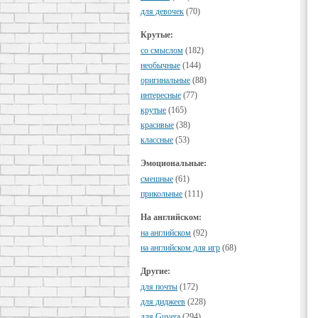
для девочек
(70)
Крутые:
cо смыслом
(182)
необычные
(144)
оригинальные
(88)
интересные
(77)
крутые
(165)
красивые
(38)
классные
(53)
Эмоциональные:
смешные
(61)
прикольные
(111)
На английском:
на английском
(92)
на английском для игр
(68)
Другие:
для почты
(172)
для диджеев
(228)
для Guvera
(294)