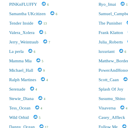
PINKnFLUFFY
Ryo_Imai
6
1
Samantha UKcitizen
Samuel_Campbe
6
Tender Inside
The Punisher
13
Valera_Xolera
Frank Klatton
5
Jerry_Weintraub
Julia_Roberts
7
La perla
luxuriant
6
6
Mamma Mia
Matthew_Borde
5
Michael_Hall
PowerAndHono
9
Ralph Martines
Scott_Caan
4
Serenade
Splash Of Joy
4
Stewie_Diana
Susumu_Shino
4
Tess_Ocean
Visaversa
4
4
Wild Orhid
Casey_Affleck
5
Danny_Ocean
Follow Me
12