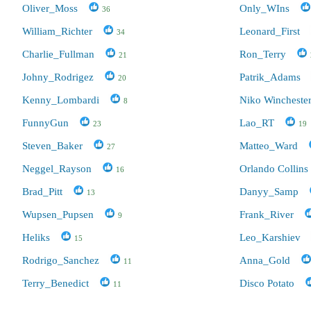
Oliver_Moss
Only_WIns
36
William_Richter
Leonard_First
34
Charlie_Fullman
Ron_Terry
21
Johny_Rodrigez
Patrik_Adams
20
Kenny_Lombardi
Niko Wincheste
8
FunnyGun
Lao_RT
23
19
Steven_Baker
Matteo_Ward
27
Neggel_Rayson
Orlando Collins
16
Brad_Pitt
Danyy_Samp
13
Wupsen_Pupsen
Frank_River
9
Heliks
Leo_Karshiev
15
Rodrigo_Sanchez
Anna_Gold
11
Terry_Benedict
Disco Potato
11