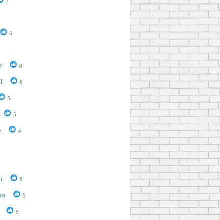
7
6
y
8
l
6
5
5
e
4
5
i
8
so
5
5