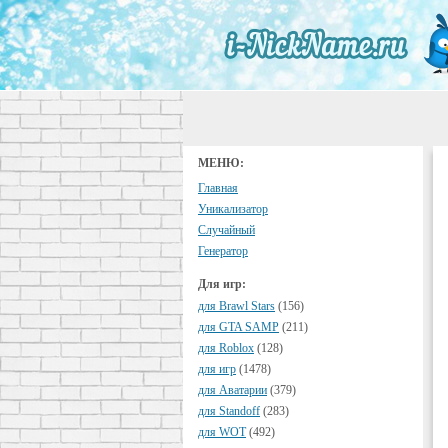
МЕНЮ:
Главная
Уникализатор
Случайный
Генератор
Для игр:
для Brawl Stars
(156)
для GTA SAMP
(211)
для Roblox
(128)
для игр
(1478)
для Аватарии
(379)
для Standoff
(283)
для WOT
(492)