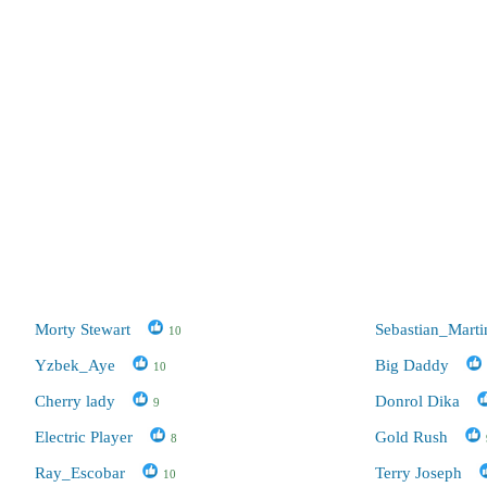
Morty Stewart
Sebastian_Marti
10
Yzbek_Aye
Big Daddy
10
Cherry lady
Donrol Dika
9
Electric Player
Gold Rush
8
Ray_Escobar
Terry Joseph
10