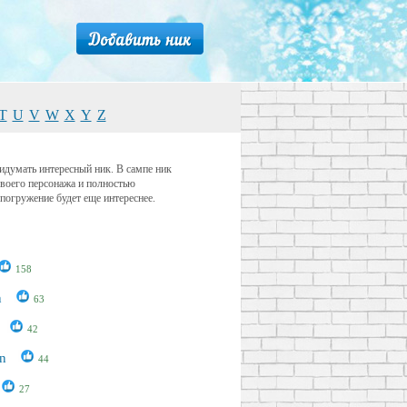
T
U
V
W
X
Y
Z
ридумать интересный ник. В сампе ник
своего персонажа и полностью
погружение будет еще интереснее.
158
n
63
42
n
44
27