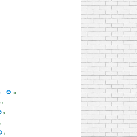
n
10
11
9
9
9