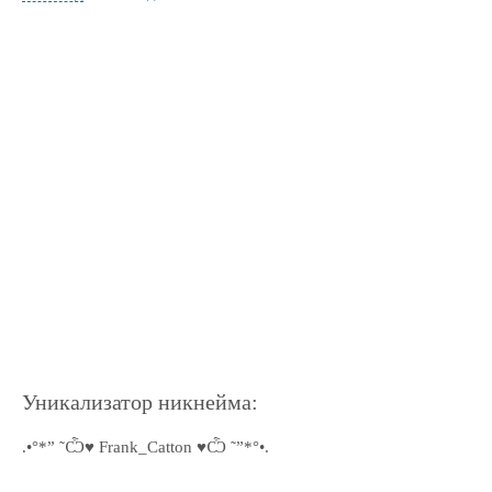
Уникализатор никнейма:
.•°*” ˜Ѽ♥ Frank_Catton ♥Ѽ ˜”*°•.