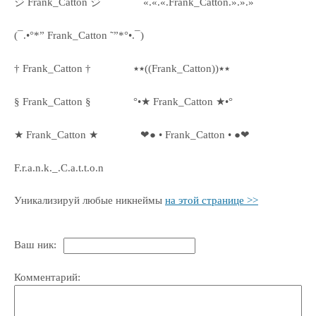
ジ Frank_Catton ジ
«.«.«.Frank_Catton.».».»
(¯.•°*” Frank_Catton ˜”*°•.¯)
† Frank_Catton †
٭٭((Frank_Catton))٭٭
§ Frank_Catton §
°•★ Frank_Catton ★•°
★ Frank_Catton ★
❤● • Frank_Catton • ●❤
F.r.a.n.k._.C.a.t.t.o.n
Уникализируй любые никнеймы
на этой странице >>
Ваш ник:
Комментарий: