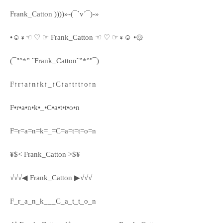
Frank_Catton ))))»-(¯`v´¯)-»
•☺♀☜ ♡ ☞ Frank_Catton ☜ ♡ ☞♀☺ •۞
(¯"°*” ˜Frank_Catton˜”*°"¯)
F↑r↑a↑n↑k↑_↑C↑a↑t↑t↑o↑n
F•r•a•n•k•_•C•a•t•t•o•n
F=r=a=n=k=_=C=a=t=t=o=n
¥$< Frank_Catton >$¥
√√√◀ Frank_Catton ▶√√√
F_r_a_n_k___C_a_t_t_o_n