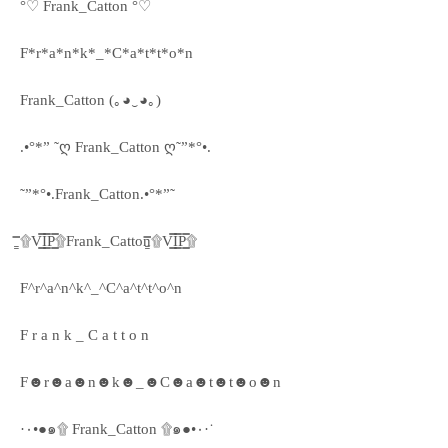
°♡ Frank_Catton °♡
F*r*a*n*k*_*C*a*t*t*o*n
Frank_Catton (｡◕‿◕｡)
.•°*” ˜ღ Frank_Catton ღ˜”*°•.
˜”*°•.Frank_Catton.•°*”˜
۩͇̿V͇̿I͇̿P͇̿۩Frank_Catton۩͇̿V͇̿I͇̿P͇̿۩
F^r^a^n^k^_^C^a^t^t^o^n
F r a n k _ C a t t o n
F☻r☻a☻n☻k☻_☻C☻a☻t☻t☻o☻n
·٠•●๑۩ Frank_Catton ۩๑●•٠·˙