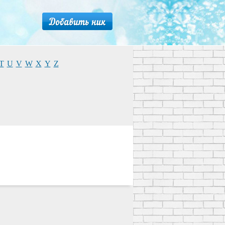
T
U
V
W
X
Y
Z