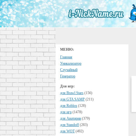
МЕНЮ:
Главная
Уникализатор
Случайный
Генератор
Для игр:
для Brawl Stars
(156)
для GTA SAMP
(211)
для Roblox
(128)
для игр
(1478)
для Аватарии
(379)
для Standoff
(283)
для WOT
(492)