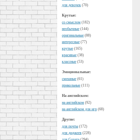
для девочек
(70)
Крутые:
cо смыслом
(182)
необычные
(144)
оригинальные
(88)
интересные
(77)
крутые
(165)
красивые
(38)
классные
(53)
Эмоциональные:
смешные
(61)
прикольные
(111)
На английском:
на английском
(92)
на английском для игр
(68)
Другие:
для почты
(172)
для диджеев
(228)
для Guvera
(294)