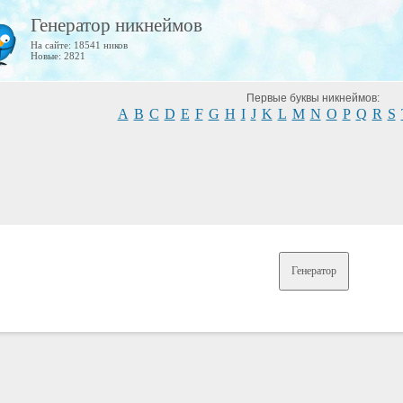
Генератор никнеймов
На сайте: 18541 ников
Новые: 2821
Первые буквы никнеймов:
A
B
C
D
E
F
G
H
I
J
K
L
M
N
O
P
Q
R
S