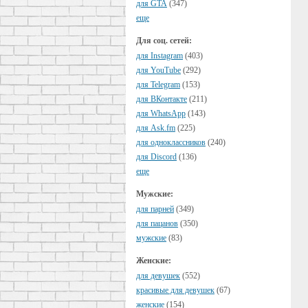
для GTA
(347)
еще
Для соц. сетей:
для Instagram
(403)
для YouTube
(292)
для Telegram
(153)
для ВКонтакте
(211)
для WhatsApp
(143)
для Ask.fm
(225)
для одноклассников
(240)
для Discord
(136)
еще
Мужские:
для парней
(349)
для пацанов
(350)
мужские
(83)
Женские:
для девушек
(552)
красивые для девушек
(67)
женские
(154)