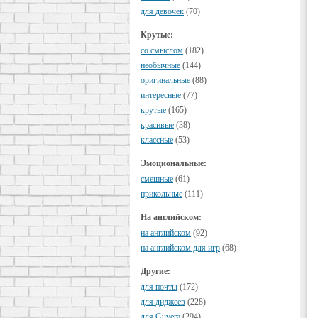
для девочек
(70)
Крутые:
cо смыслом
(182)
необычные
(144)
оригинальные
(88)
интересные
(77)
крутые
(165)
красивые
(38)
классные
(53)
Эмоциональные:
смешные
(61)
прикольные
(111)
На английском:
на английском
(92)
на английском для игр
(68)
Другие:
для почты
(172)
для диджеев
(228)
для Guvera
(294)