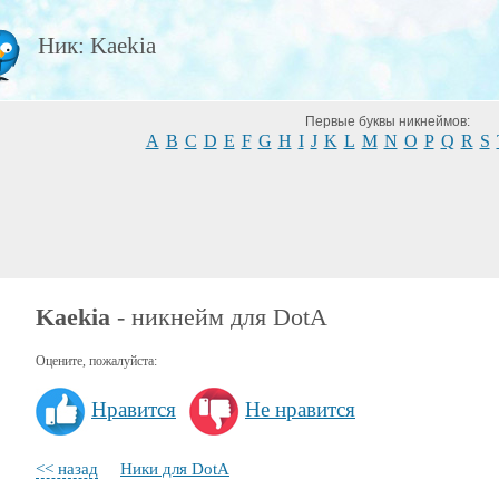
Ник: Kaekia
Первые буквы никнеймов:
A
B
C
D
E
F
G
H
I
J
K
L
M
N
O
P
Q
R
S
Kaekia
- никнейм для DotA
Оцените, пожалуйста:
Нравится
Не нравится
<< назад
Ники для DotA