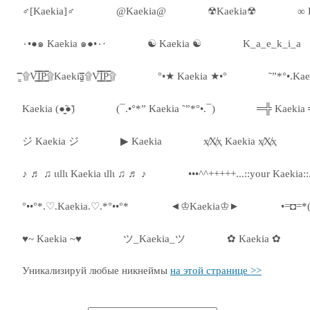
♂[Kaekia]♂
@Kaekia@
☢Kaekia☢
∞ 
٠•●๑ Kaekia ๑●•٠·
☯ Kaekia ☯
K_a_e_k_i_a
۩͇̿V͇̿I͇̿P͇̿۩Kaekia۩͇̿V͇̿I͇̿P͇̿۩
°•★ Kaekia ★•°
˜”*°•.Kae
Kaekia (●̮̮̃●̃)
(¯.•°*” Kaekia ˜”*°•.¯)
═╬ Kaekia
ジ Kaekia ジ
▶ Kaekia
ҳ̸Ҳ̸ҳ Kaekia ҳ̸Ҳ̸ҳ
♪ ♬ ♫ ιιllι Kaekia ιllι ♫ ♬ ♪
•••^^+++++...::your Kaekia::
°••°*.♡.Kaekia.♡.*°••°*
◄♔Kaekia♔►
•=◘=*
♥~ Kaekia ~♥
ツ_Kaekia_ツ
✿ Kaekia ✿
Уникализируй любые никнеймы
на этой странице >>