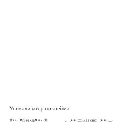
Уникализатор никнейма:
✬••٠·♥Kaekia♥••٠·✬
.....••••:::::Kaekia:::::••••.....