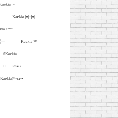
Kaekia ∞
Kaekia |̅̅●̅̅|̅̅=̅̅|̅●̅̅|
kia.•°*”˜
 ╬═
Kaekia ™
$Kaekia
...+++++^^•••
(Kaekia)*=◘=•