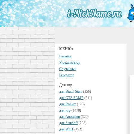
МЕНЮ:
Главная
Уникализатор
Случайный
Генератор
Для игр:
для Brawl Stars
(156)
для GTA SAMP
(211)
для Roblox
(128)
для игр
(1478)
для Аватарии
(379)
для Standoff
(283)
для WOT
(492)