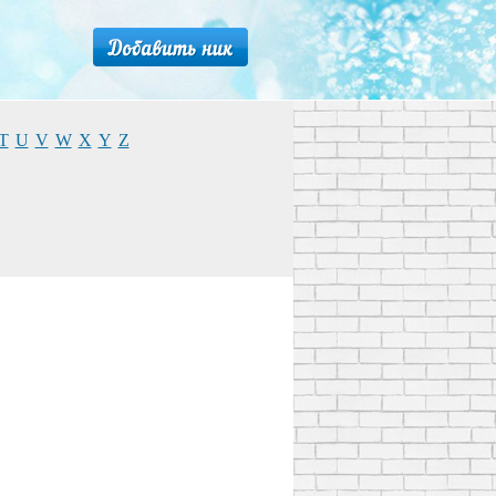
T
U
V
W
X
Y
Z