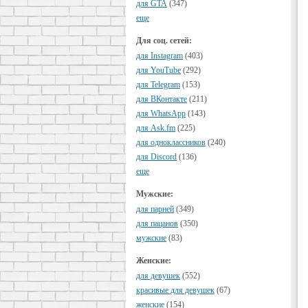
для GTA
(347)
еще
Для соц. сетей:
для Instagram
(403)
для YouTube
(292)
для Telegram
(153)
для ВКонтакте
(211)
для WhatsApp
(143)
для Ask.fm
(225)
для одноклассников
(240)
для Discord
(136)
еще
Мужские:
для парней
(349)
для пацанов
(350)
мужские
(83)
Женские:
для девушек
(552)
красивые для девушек
(67)
женские
(154)