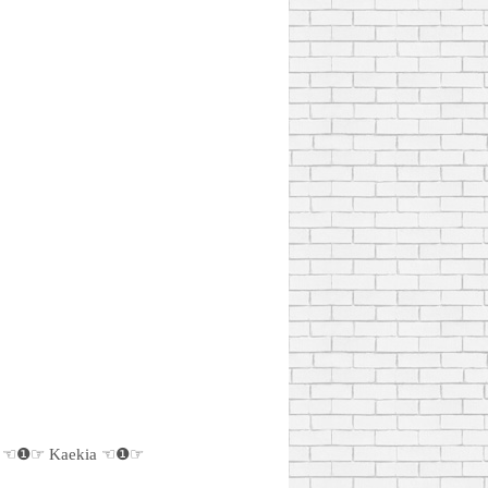
☜❶☞ Kaekia ☜❶☞