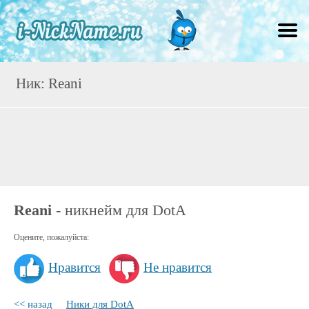
Ник: Reani
Reani
- никнейм для DotA
Оцените, пожалуйста:
Нравится
Не нравится
<< назад
Ники для DotA