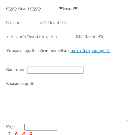
ღღღ Reani ღღღ
❤Reani❤
R e a n i
»<< Reani >>«
♪ ♬ ♫ ιιllι Reani ιllι ♫ ♬ ♪
¥$< Reani >$¥
Уникализируй любые никнеймы
на этой странице >>
Ваш ник:
Комментарий:
Код: