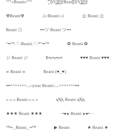
°°°«Reani»°°°
۩͇̿V͇̿I͇̿P͇̿۩Reani۩͇̿V͇̿I͇̿P͇̿۩
☢Reani☢
♫♪Reani♪♫
쇼 Reani 쇼
Reani ㋡
•••ツ Reani ツ•••
°••°*.♡.Reani.♡.*°••°*
✿ Reani ✿
ジ Reani ジ
R•e•a•n•i
♥♥♥ Reani ♥♥♥
∞ Reani ∞
Reani (♥_♥)
•••^^+++++...::your Reani::...+++++^^•••
«.«.«.Reani.».».»
ҳ̸Ҳ̸ҳ Reani ҳ̸Ҳ̸ҳ
★★★ Reani ★★★
٠•●๑ Reani ๑●•٠·
™•-_Reani_-•™
▶ Reani
★ Reani ★