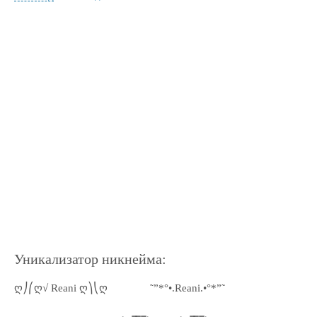
Уникализатор никнейма:
ღ⎠⎛ღ√ Reani ღ⎞⎝ღ
˜”*°•.Reani.•°*”˜