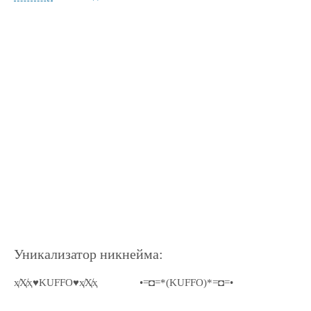
Уникализатор никнейма:
ҳ̸Ҳ̸ҳ♥KUFFO♥ҳ̸Ҳ̸ҳ
•=◘=*(KUFFO)*=◘=•