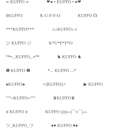
∞ KUFFO ∞
❤● • KUFFO • ●❤
$KUFFO
K-U-F-F-O
KUFFO ☊
***KUFFO***
♫♪KUFFO♪♫
ジ KUFFO ジ
K*U*F*F*O
™•-_KUFFO_-•™
♞ KUFFO ♞
❶ KUFFO ❶
*... KUFFO ...*
♠KUFFO♠
♂[KUFFO]♂
▶ KUFFO
°°°«KUFFO»°°°
♛KUFFO♛
₪ KUFFO ₪
KUFFO ))))»-(¯`v´¯)-»
ツ_KUFFO_ツ
♠♥ KUFFO ♥♠