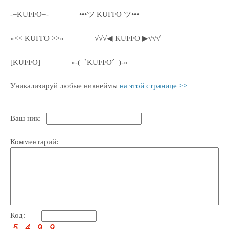
-=KUFFO=-
•••ツ KUFFO ツ•••
»<< KUFFO >>«
√√√◀ KUFFO ▶√√√
[KUFFO]
»-(¯`KUFFO´¯)-»
Уникализируй любые никнеймы
на этой странице >>
Ваш ник:
Комментарий:
Код: