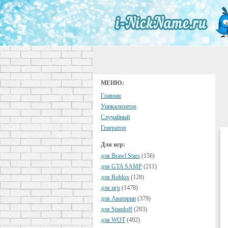
МЕНЮ:
Главная
Уникализатор
Случайный
Генератор
Для игр:
для Brawl Stars
(156)
для GTA SAMP
(211)
для Roblox
(128)
для игр
(1478)
для Аватарии
(379)
для Standoff
(283)
для WOT
(492)