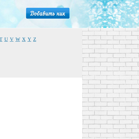
T
U
V
W
X
Y
Z