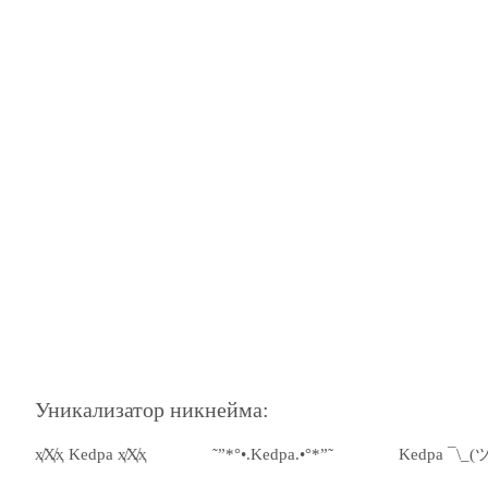
Уникализатор никнейма:
ҳ̸Ҳ̸ҳ Kedpa ҳ̸Ҳ̸ҳ
˜”*°•.Kedpa.•°*”˜
Kedpa ¯\_(ツ