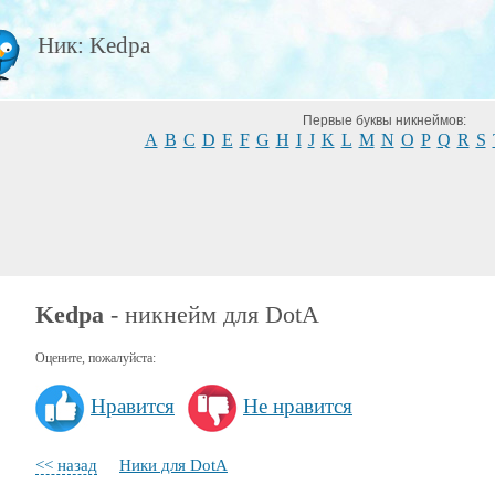
Ник: Kedpa
Первые буквы никнеймов:
A
B
C
D
E
F
G
H
I
J
K
L
M
N
O
P
Q
R
S
Kedpa
- никнейм для DotA
Оцените, пожалуйста:
Нравится
Не нравится
<< назад
Ники для DotA