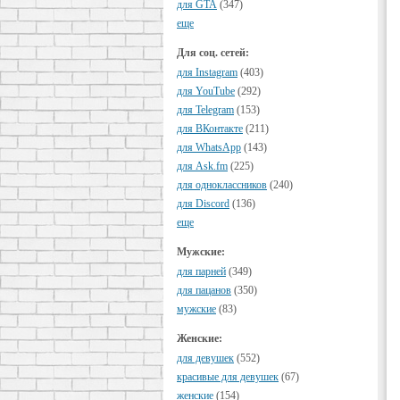
для GTA
(347)
еще
Для соц. сетей:
для Instagram
(403)
для YouTube
(292)
для Telegram
(153)
для ВКонтакте
(211)
для WhatsApp
(143)
для Ask.fm
(225)
для одноклассников
(240)
для Discord
(136)
еще
Мужские:
для парней
(349)
для пацанов
(350)
мужские
(83)
Женские:
для девушек
(552)
красивые для девушек
(67)
женские
(154)