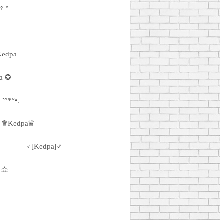
♀♀♀
Kedpa
a ✪
˜”*°•.
♛Kedpa♛
♂[Kedpa]♂
 쇼