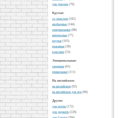
для девочек
(70)
Крутые:
cо смыслом
(182)
необычные
(144)
оригинальные
(88)
интересные
(77)
крутые
(165)
красивые
(38)
классные
(53)
Эмоциональные:
смешные
(61)
прикольные
(111)
На английском:
на английском
(92)
на английском для игр
(68)
Другие:
для почты
(172)
для диджеев
(228)
для Guvera
(294)