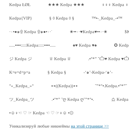
Kedpa ŁØŁ
★★★ Kedpa ★★★
♀♀♀ Kedpa 
Kedpa{VIP}
§ ◊ Kedpa ◊ §
™•-_Kedpa_-•™
·٠•●๑۩ Kedpa ۩๑●•٠·˙
✬••٠·♥Kedpa♥••٠·✬
$
.....••••:::::Kedpa:::::••••.....
♠♥ Kedpa ♥♠
✪ Kedp
ジ Kedpa ジ
♕ Kedpa ♕
.•°*” ˜Ѽ♥ Kedpa ♥Ѽ 
K=e=d=p=a
§ Kedpa §
-‘๑’-Kedpa-‘๑’-
°«_Kedpa_»°
٭٭((Kedpa))٭٭
˜”*°•.Kedpa.•°*”˜
ツ_Kedpa_ツ
.•°*” ˜ღ Kedpa ღ˜”*°•.
쇼 Kedpa
•☺♀☜ ♡ ☞ Kedpa ☜ ♡ ☞♀☺ •۞
Уникализируй любые никнеймы
на этой странице >>