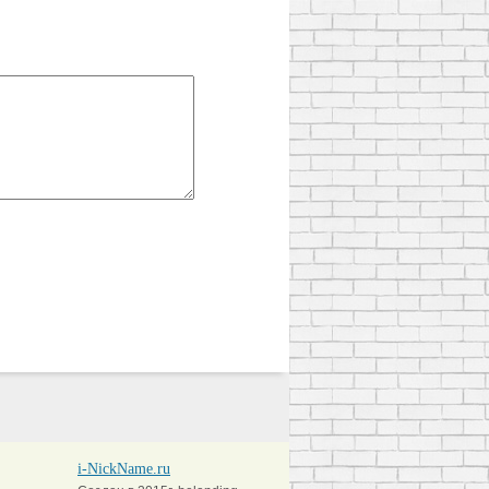
i-NickName.ru