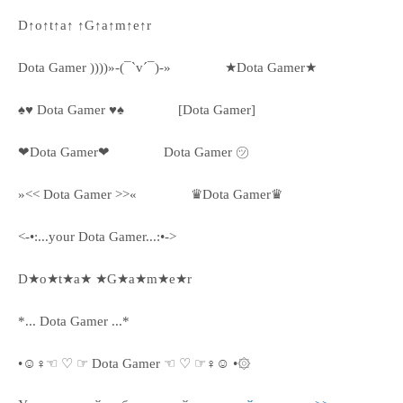
D↑o↑t↑a↑ ↑G↑a↑m↑e↑r
Dota Gamer ))))»-(¯`v´¯)-»
★Dota Gamer★
♠♥ Dota Gamer ♥♠
[Dota Gamer]
❤Dota Gamer❤
Dota Gamer ㋡
»<< Dota Gamer >>«
♛Dota Gamer♛
<-•:...your Dota Gamer...:•->
D★o★t★a★ ★G★a★m★e★r
*... Dota Gamer ...*
•☺♀☜ ♡ ☞ Dota Gamer ☜ ♡ ☞♀☺ •۞