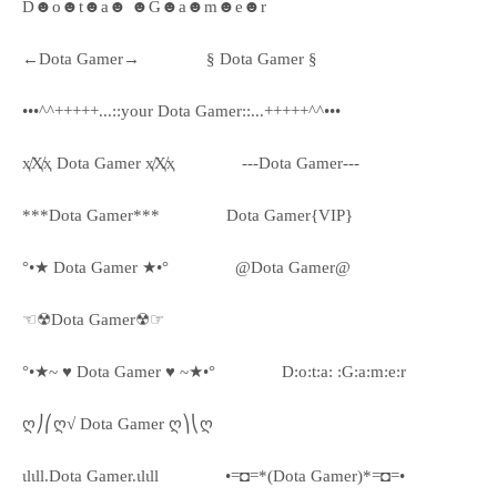
D☻o☻t☻a☻ ☻G☻a☻m☻e☻r
←Dota Gamer→
§ Dota Gamer §
•••^^+++++...::your Dota Gamer::...+++++^^•••
ҳ̸Ҳ̸ҳ Dota Gamer ҳ̸Ҳ̸ҳ
---Dota Gamer---
***Dota Gamer***
Dota Gamer{VIP}
°•★ Dota Gamer ★•°
@Dota Gamer@
☜☢Dota Gamer☢☞
°•★~ ♥ Dota Gamer ♥ ~★•°
D:o:t:a: :G:a:m:e:r
ღ⎠⎛ღ√ Dota Gamer ღ⎞⎝ღ
ιlιll.Dota Gamer.ιlιll
•=◘=*(Dota Gamer)*=◘=•