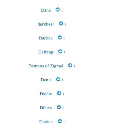
Dane
1
darkbear
1
Darrick
1
Defrang
1
Demons of Zigmal
1
Denis
1
Diedre
1
Diluca
1
Doolen
1