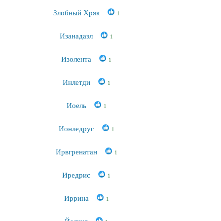
Злобный Хряк
1
Изанадаэл
1
Изолента
1
Инлетди
1
Иоель
1
Ионледрус
1
Ирвгренатан
1
Иредрис
1
Иррина
1