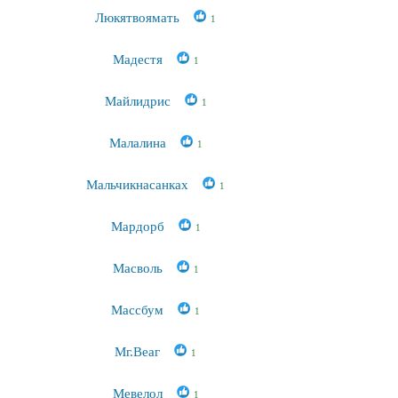
Люкятвоямать
1
Мадестя
1
Майлидрис
1
Малалина
1
Мальчикнасанках
1
Мардорб
1
Масволь
1
Массбум
1
Мг.Веаг
1
Мевелол
1