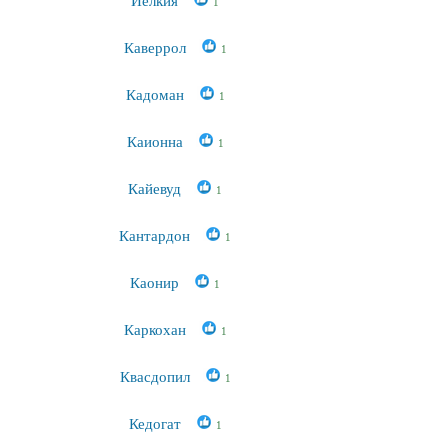
Йелкия
1
Каверрол
1
Кадоман
1
Каионна
1
Кайевуд
1
Кантардон
1
Каонир
1
Каркохан
1
Квасдопил
1
Кедогат
1