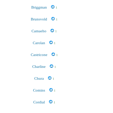
Briggman
1
Brunsvold
1
Camaeho
1
Carolan
1
Castricone
1
Charline
1
Chura
1
Comins
1
Cordial
1