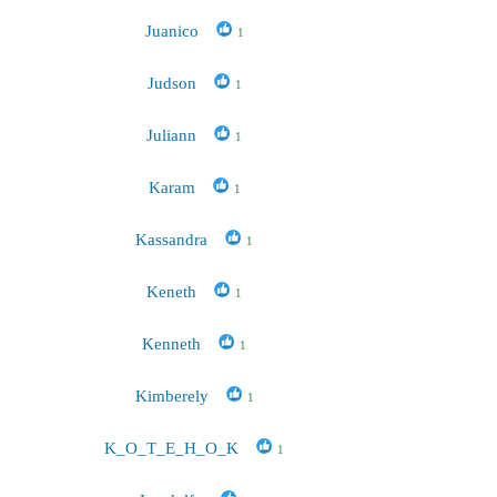
Juanico
1
Judson
1
Juliann
1
Karam
1
Kassandra
1
Keneth
1
Kenneth
1
Kimberely
1
K_O_T_E_H_O_K
1