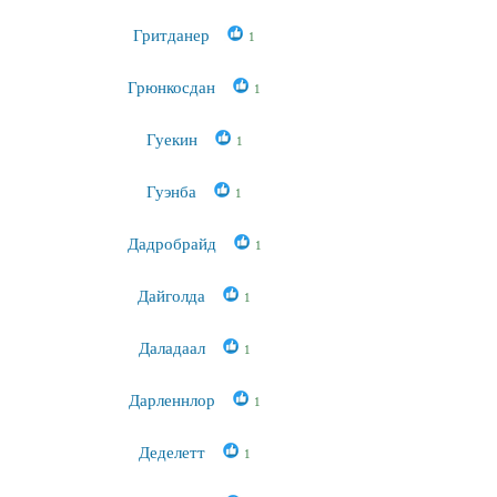
Гритданер
1
Грюнкосдан
1
Гуекин
1
Гуэнба
1
Дадробрайд
1
Дайголда
1
Даладаал
1
Дарленнлор
1
Деделетт
1