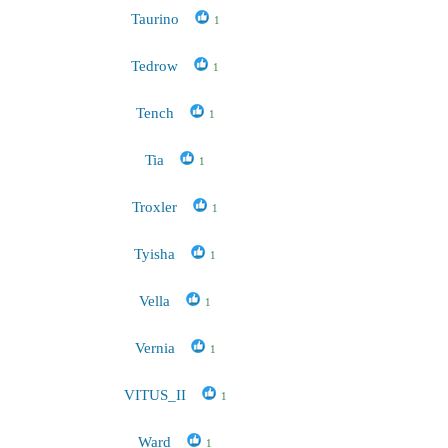
Taurino
1
Tedrow
1
Tench
1
Tia
1
Troxler
1
Tyisha
1
Vella
1
Vernia
1
VITUS_II
1
Ward
1