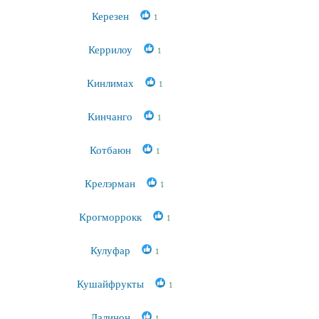
Керезен
1
Керрилоу
1
Кинлимах
1
Кинчанго
1
Котбаюн
1
Крелэрман
1
Крогморрокк
1
Кулуфар
1
Кушайфрукты
1
Лалинон
1