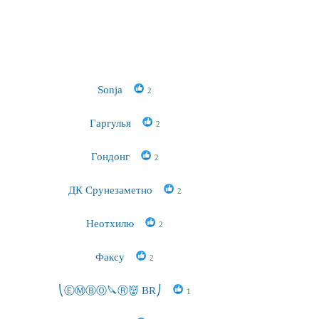
Sonja
2
Гаргулья
2
Гондонг
2
ДК Срунезаметно
2
Неотхилю
2
Факсу
2
⎝ⒺⓂⒷⓄ🔪Ⓡ👹 BR⎠
1