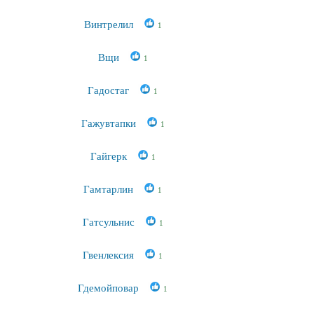
Винтрелил
1
Вщи
1
Гадостаг
1
Гажувтапки
1
Гайгерк
1
Гамтарлин
1
Гатсульнис
1
Гвенлексия
1
Гдемойповар
1