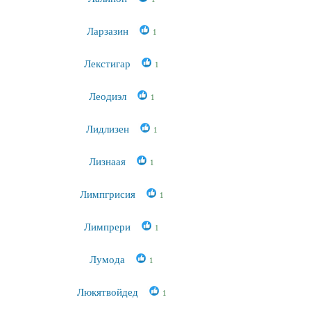
Ларзазин
1
Лекстигар
1
Леодиэл
1
Лидлизен
1
Лизнаая
1
Лимпгрисия
1
Лимпрери
1
Лумода
1
Люкятвойдед
1