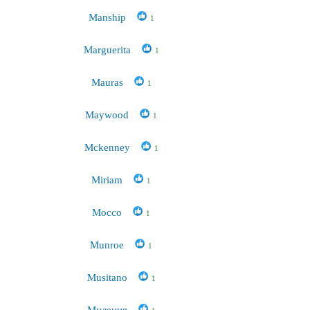
Manship
1
Marguerita
1
Mauras
1
Maywood
1
Mckenney
1
Miriam
1
Mocco
1
Munroe
1
Musitano
1
Mилeния