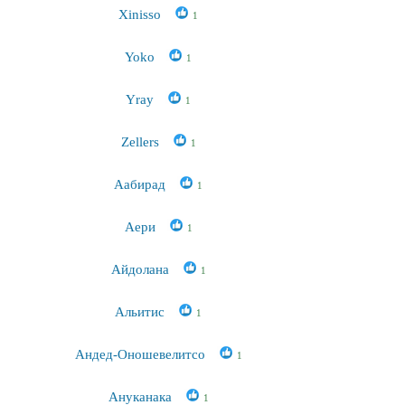
Xinisso
1
Yoko
1
Yray
1
Zellers
1
Аабирад
1
Аери
1
Айдолана
1
Альитис
1
Андед-Оношевелитсо
1
Ануканака
1