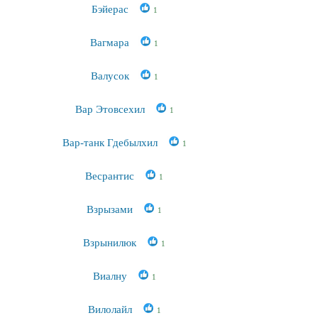
Бэйерас
1
Вагмара
1
Валусок
1
Вар Этовсехил
1
Вар-танк Гдебылхил
1
Весрантис
1
Взрызами
1
Взрынилюк
1
Виалну
1
Вилолайл
1