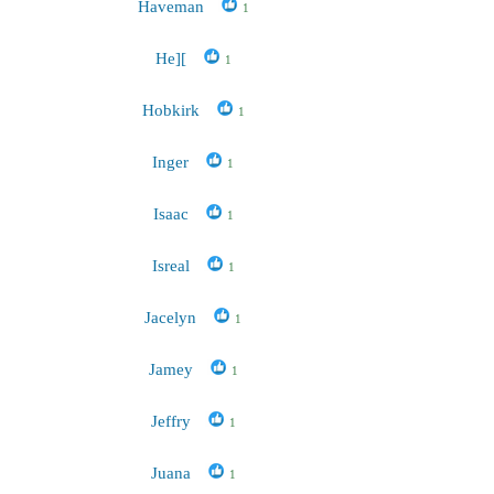
Haveman
1
He][
1
Hobkirk
1
Inger
1
Isaac
1
Isreal
1
Jacelyn
1
Jamey
1
Jeffry
1
Juana
1