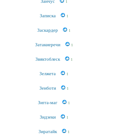
Занчус
1
Записка
1
Заскардер
1
Затакиеречи
1
Звяктоблеск
1
Зелжета
1
Зенботи
1
Зигга-маг
1
Зидзеки
1
Зиратайк
1