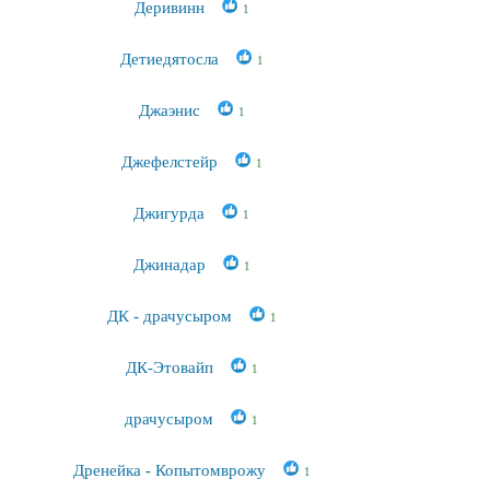
Деривинн
1
Детиедятосла
1
Джаэнис
1
Джефелстейр
1
Джигурда
1
Джинадар
1
ДК - драчусыром
1
ДК-Этовайп
1
драчусыром
1
Дренейка - Копытомврожу
1