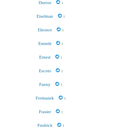
Duross
1
Eiselman
1
Eleonor
1
Emmitt
1
Ernest
1
Escoto
1
Fanny
1
Formanek
1
Frasier
1
Fredrick
1