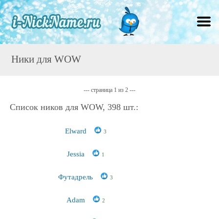
Ники для WOW
--- страница 1 из 2 ---
Список ников для WOW, 398 шт.:
Elward
3
Jessia
1
Футадрель
3
Adam
2