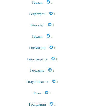
Геваан
1
Гелретрен
1
Гелталат
1
Геэани
1
Гиммидир
1
Гипсокортон
1
Голезнис
1
Голубойвагон
1
Готе
1
Грендивин
1