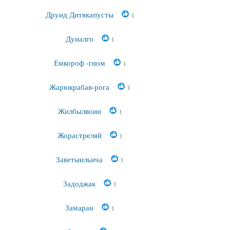
Друид Дитякапусты
1
Дуналго
1
Емкороф -гном
1
Жарюкрабав-рога
1
Жилбылвоин
1
Жорастреляй
1
Заветыильича
1
Задоджак
1
Замаран
1