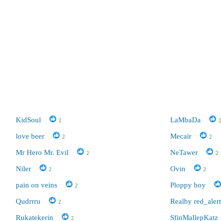
KidSoul
LaMbaDa
2
love beer
Mecair
2
2
Mr Hero Mr. Evil
NeTawer
2
2
Niler
Ovin
2
2
pain on veins
Ploppy boy
2
Qudrrru
Realby red_ale
2
Rukatekerin
SfinMallepKatz
2