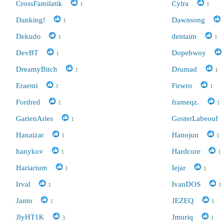
CrossFamilatik
Cylra
1
1
Danking!
Dawnsong
1
Dekudo
dentaim
1
1
DevBT
Dopebwoy
1
DreamyBitch
Drumad
1
1
Eraemi
Firwro
1
1
Fordred
frameqz.
1
1
GarienAries
GosterLabeouf
1
Hanaizar
Hanojun
1
1
hanykov
Hardcore
1
1
Hariarium
Iejar
1
1
Irval
IvanDOS
1
1
Janto
JEZEQ
1
1
JlyHT1K
Jmuriq
3
1