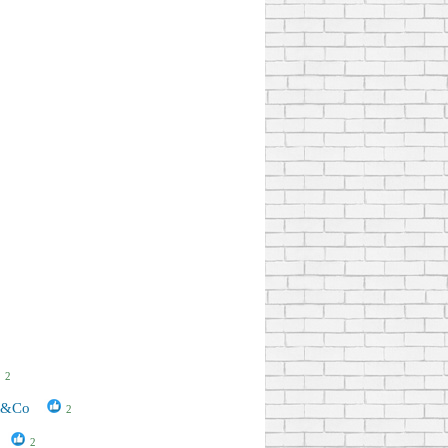
2
2
rt&Co
2
2