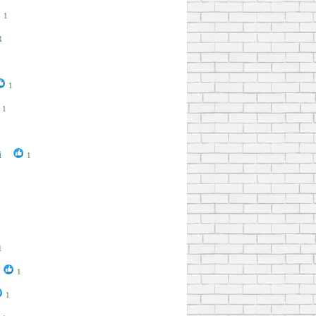
1
1
1
1
1
i
1
1
1
1