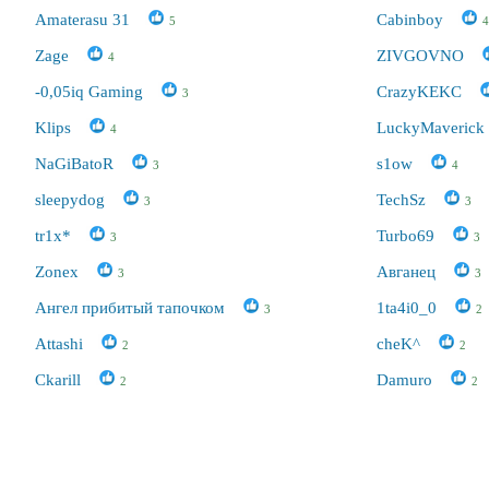
Amaterasu 31
Cabinboy
5
4
Zage
ZIVGOVNO
4
-0,05iq Gaming
CrazyKEKC
3
Klips
LuckyMaverick
4
NaGiBatoR
s1ow
3
4
sleepydog
TechSz
3
3
tr1x*
Turbo69
3
3
Zonex
Авганец
3
3
Ангел прибитый тапочком
1ta4i0_0
3
2
Attashi
cheK^
2
2
Ckarill
Damuro
2
2