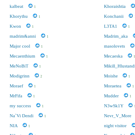
kalbeat
Khoraishtia
1
Khorythu
Konchanii
1
Kwon
L3TA1
1
1
madrim&anni
Madrim_aka
1
Major cool
masolovets
1
Mecaenthium
Mecaeska
1
MeNoBiT
Mikill_Hlustand
1
Modigrinn
Moishe
2
1
Moraef
Moraetea
1
1
MrFifa
Mudder
1
1
my success
N3wSk1Y
1
Na`Vi Dendi
Nevr_V_More
1
NIA
night visitor
1