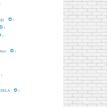
1
ergy
1
1
1
_fury
1
1
1
_DELA
1