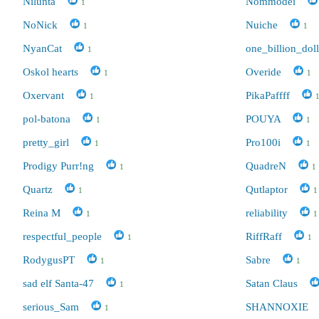
Nilunta
Nommodei
1
NoNick
Nuiche
1
1
NyanCat
one_billion_dol
1
Oskol hearts
Overide
1
1
Oxervant
PikaPaffff
1
pol-batona
POUYA
1
1
pretty_girl
Pro100i
1
1
Prodigy Purr!ng
QuadreN
1
1
Quartz
Qutlaptor
1
1
Reina M
reliability
1
1
respectful_people
RiffRaff
1
1
RodygusPT
Sabre
1
1
sad elf Santa-47
Satan Claus
1
serious_Sam
SHANNOXIE
1