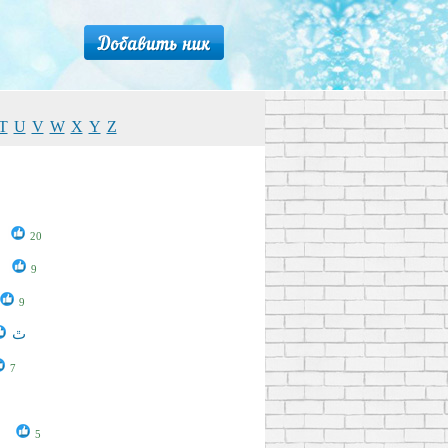
T
U
V
W
X
Y
Z
20
9
9
ﭢ paradox ﭢ
7
R
5