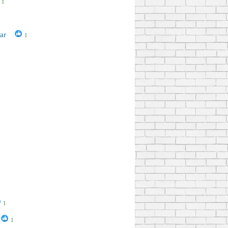
1
lar
1
1
1
1