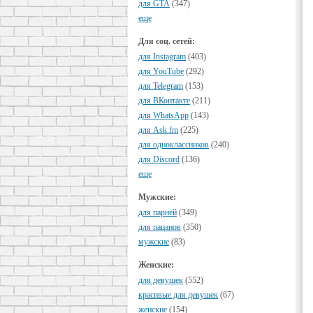
для GTA
(347)
еще
Для соц. сетей:
для Instagram
(403)
для YouTube
(292)
для Telegram
(153)
для ВКонтакте
(211)
для WhatsApp
(143)
для Ask.fm
(225)
для одноклассников
(240)
для Discord
(136)
еще
Мужские:
для парней
(349)
для пацанов
(350)
мужские
(83)
Женские:
для девушек
(552)
красивые для девушек
(67)
женские
(154)