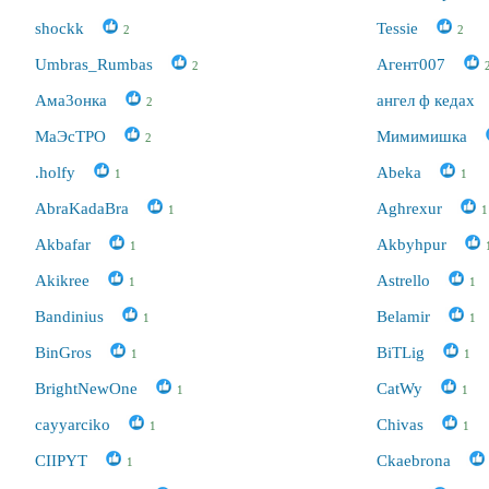
shockk
Tessie
2
2
Umbras_Rumbas
Агент007
2
Ама3онка
ангел ф кедах
2
МаЭсТРО
Мимимишка
2
.holfy
Abeka
1
1
AbraKadaBra
Aghrexur
1
1
Akbafar
Akbyhpur
1
Akikree
Astrello
1
1
Bandinius
Belamir
1
1
BinGros
BiTLig
1
1
BrightNewOne
CatWy
1
1
cayyarciko
Chivas
1
1
CIIPYT
Ckaebrona
1