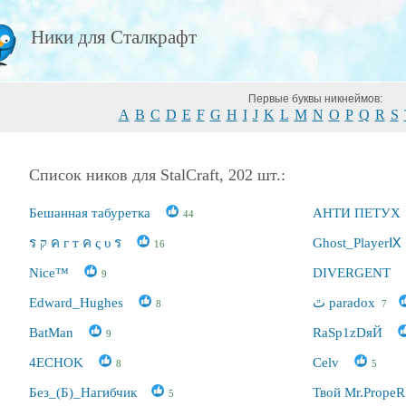
Ники для Сталкрафт
Первые буквы никнеймов:
A
B
C
D
E
F
G
H
I
J
K
L
M
N
O
P
Q
R
S
Список ников для StalCraft, 202 шт.:
Бешанная табуретка
АНТИ ПЕТУХ
44
ร ק ค г т ค ς υ ร
Ghost_PlayerⅨ
16
Niсe™
DIVERGENT
9
Edward_Hughes
8
7
BatMan
RaSp1zDяЙ
9
4ECHOK
Celv
8
5
Без_(Б)_Нагибчик
Твой Mr.Prope
5