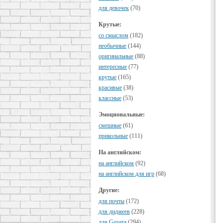
для девочек
(70)
Крутые:
cо смыслом
(182)
необычные
(144)
оригинальные
(88)
интересные
(77)
крутые
(165)
красивые
(38)
классные
(53)
Эмоциональные:
смешные
(61)
прикольные
(111)
На английском:
на английском
(92)
на английском для игр
(68)
Другие:
для почты
(172)
для диджеев
(228)
для Guvera
(294)