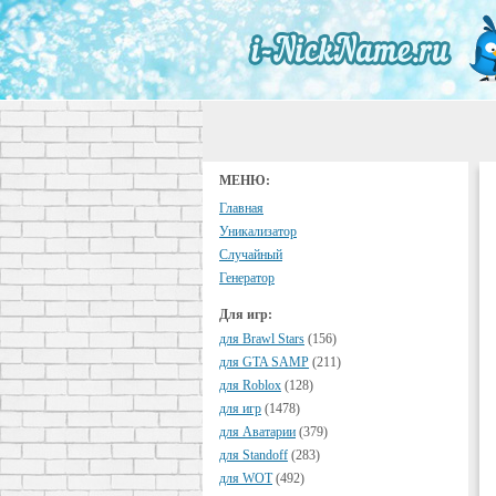
МЕНЮ:
Главная
Уникализатор
Случайный
Генератор
Для игр:
для Brawl Stars
(156)
для GTA SAMP
(211)
для Roblox
(128)
для игр
(1478)
для Аватарии
(379)
для Standoff
(283)
для WOT
(492)