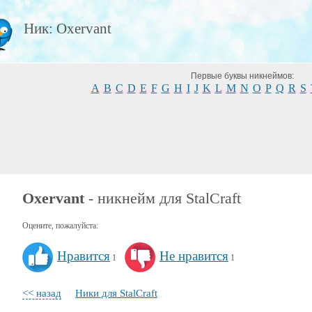
Ник: Oxervant
Первые буквы никнеймов:
A
B
C
D
E
F
G
H
I
J
K
L
M
N
O
P
Q
R
S
Oxervant
- никнейм для StalCraft
Оцените, пожалуйста:
Нравится
Не нравится
1
1
<< назад
Ники для StalCraft