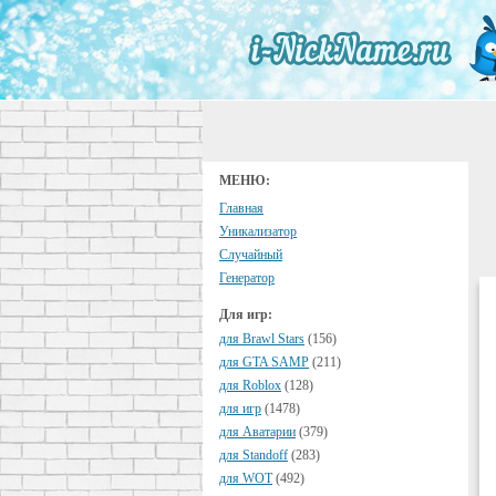
МЕНЮ:
Главная
Уникализатор
Случайный
Генератор
Для игр:
для Brawl Stars
(156)
для GTA SAMP
(211)
для Roblox
(128)
для игр
(1478)
для Аватарии
(379)
для Standoff
(283)
для WOT
(492)