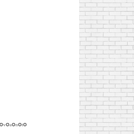
✪v✪a✪n✪t✪