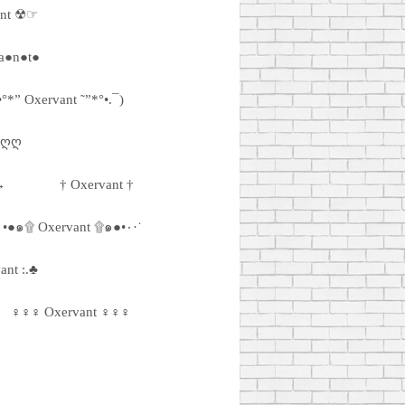
nt ☢☞
a●n●t●
•°*” Oxervant ˜”*°•.¯)
ღღღ
→
† Oxervant †
·٠•●๑۩ Oxervant ۩๑●•٠·˙
ant :.♣
♀♀♀ Oxervant ♀♀♀