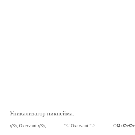
Уникализатор никнейма:
ҳ̸Ҳ̸ҳ Oxervant ҳ̸Ҳ̸ҳ
°♡ Oxervant °♡
O✪x✪e✪r