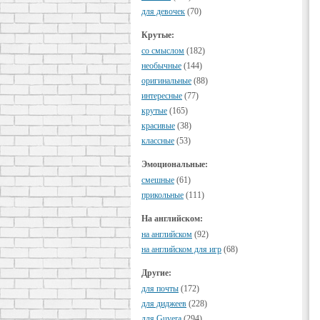
для девочек
(70)
Крутые:
cо смыслом
(182)
необычные
(144)
оригинальные
(88)
интересные
(77)
крутые
(165)
красивые
(38)
классные
(53)
Эмоциональные:
смешные
(61)
прикольные
(111)
На английском:
на английском
(92)
на английском для игр
(68)
Другие:
для почты
(172)
для диджеев
(228)
для Guvera
(294)