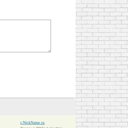
i-NickName.ru