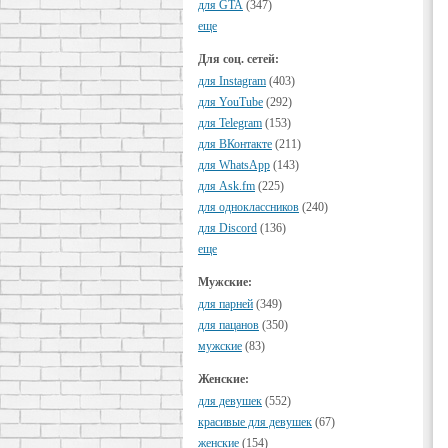
для GTA
(347)
еще
Для соц. сетей:
для Instagram
(403)
для YouTube
(292)
для Telegram
(153)
для ВКонтакте
(211)
для WhatsApp
(143)
для Ask.fm
(225)
для одноклассников
(240)
для Discord
(136)
еще
Мужские:
для парней
(349)
для пацанов
(350)
мужские
(83)
Женские:
для девушек
(552)
красивые для девушек
(67)
женские
(154)