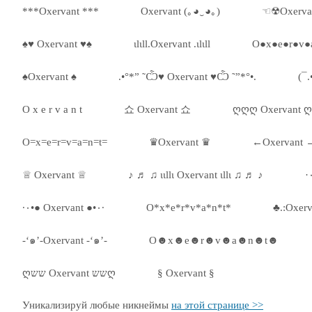
***Oxervant ***
Oxervant (｡◕‿◕｡)
☜☢Oxerva
♠♥ Oxervant ♥♠
ιlιll.Oxervant .ιlιll
O●x●e●r●v●
♠Oxervant ♠
.•°*” ˜Ѽ♥ Oxervant ♥Ѽ ˜”*°•.
(¯.
O x e r v a n t
쇼 Oxervant 쇼
ღღღ Oxervant 
O=x=e=r=v=a=n=t=
♛Oxervant ♛
←Oxervant 
♕ Oxervant ♕
♪ ♬ ♫ ιιllι Oxervant ιllι ♫ ♬ ♪
·٠•● Oxervant ●•٠·
O*x*e*r*v*a*n*t*
♣.:Oxerv
-‘๑’-Oxervant -‘๑’-
O☻x☻e☻r☻v☻a☻n☻t☻
ღשש Oxervant ששღ
§ Oxervant §
Уникализируй любые никнеймы
на этой странице >>