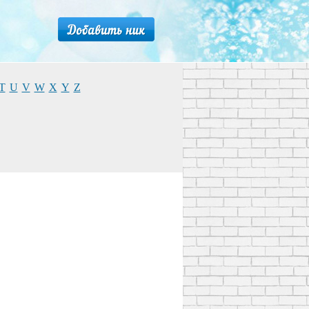
T
U
V
W
X
Y
Z