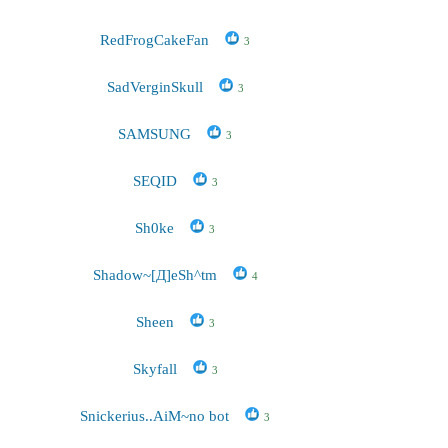
RedFrogCakeFan
3
SadVerginSkull
3
SAMSUNG
3
SEQID
3
Sh0ke
3
Shadow~[Д]еSh^tm
4
Sheen
3
Skyfall
3
Snickerius..AiM~no bot
3