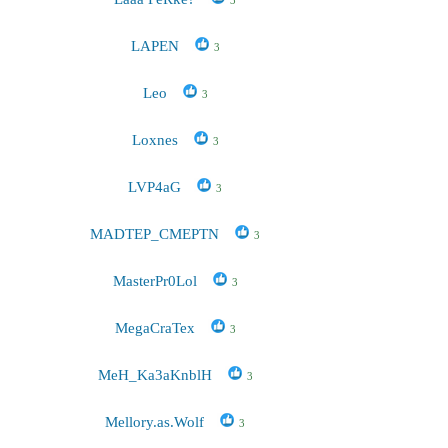
LAPEN
3
Leo
3
Loxnes
3
LVP4aG
3
MADTEP_CMEPTN
3
MasterPr0Lol
3
MegaCraTex
3
MeH_Ka3aKnblH
3
Mellory.as.Wolf
3