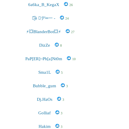
6a6ka_B_KegaX
26
๏̯͡๏ ︻デ═一 -
24
⚡💥BlanderBot💥⚡
27
DizZe
8
PaP[ER]~Ph[a]Nt0m
10
Sma1L
5
Bubble_gum
3
Dj.HaOs
3
Golliaf
3
Hakim
3