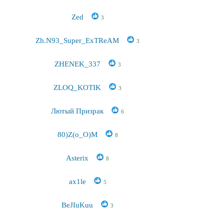
Zed
3
Zh.N93_Super_ExTReAM
3
ZHENEK_337
3
ZLOQ_KOTIK
3
Лютый Призрак
6
80)Z(o_O)M
8
Asterix
8
ax1le
5
BeJIuKuu
3