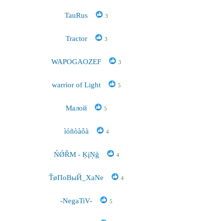
TauRus
3
Tractor
3
WAPOGAOZEF
3
warrior of Light
5
Малой
5
ìóñòàôà
4
ŃǾŘM - ĶįŅģ
4
ŤøПoВыЙ_XaNe
4
-NegaTiV-
5