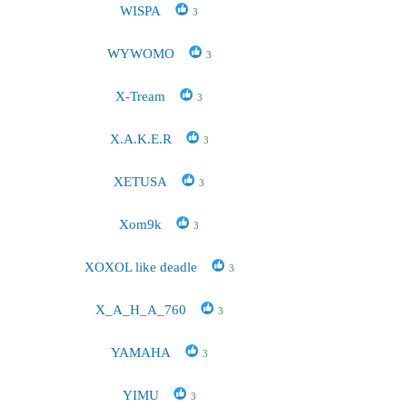
WISPA
3
WYWOMO
3
X-Tream
3
X.A.K.E.R
3
XETUSA
3
Xom9k
3
XOXOL like deadle
3
X_A_H_A_760
3
YAMAHA
3
YIMU
3