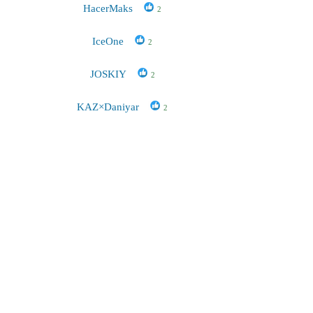
HacerMaks
2
IceOne
2
JOSKIY
2
KAZ×Daniyar
2