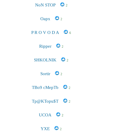
NoN STOP
2
Oapx
2
P R O V O D A
6
Ripper
2
SHKOLNIK
2
Sortir
2
TBo9 cMepTb
2
Tp@KTopu$T
2
UCOA
2
YXE
2