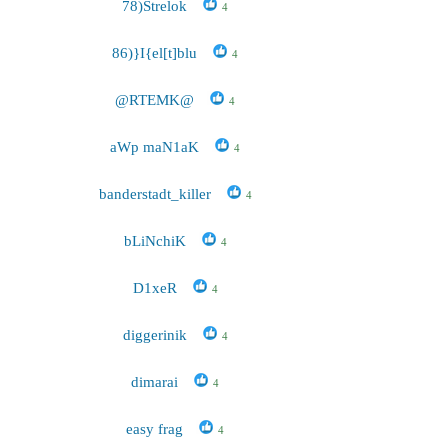
78)Strelok
4
86)}I{el[t]blu
4
@RTEMK@
4
aWp maN1aK
4
banderstadt_killer
4
bLiNchiK
4
D1xeR
4
diggerinik
4
dimarai
4
easy frag
4