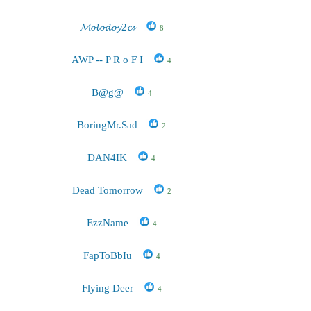
𝓜𝓸𝓵𝓸𝓭𝓸𝔂2𝓬𝓼
8
AWP -- P R o F I
4
B@g@
4
BoringMr.Sad
2
DAN4IK
4
Dead Tomorrow
2
EzzName
4
FapToBbIu
4
Flying Deer
4