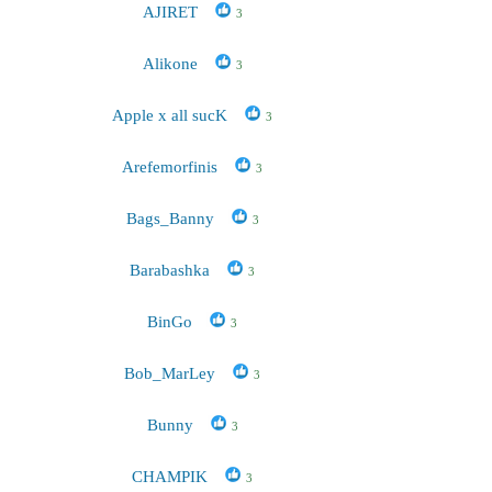
AJIRET
3
Alikone
3
Apple x all sucK
3
Arefemorfinis
3
Bags_Banny
3
Barabashka
3
BinGo
3
Bob_MarLey
3
Bunny
3
CHAMPIK
3