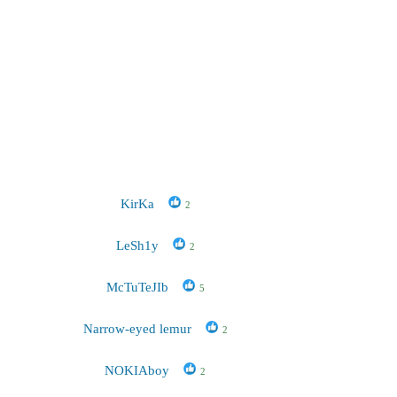
KirKa
2
LeSh1y
2
McTuTeJIb
5
Narrow-eyed lemur
2
NOKIAboy
2