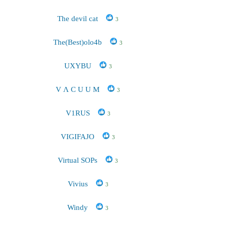
The devil cat
3
The(Best)olo4b
3
UXYBU
3
V Λ C U U M
3
V1RUS
3
VIGIFAJO
3
Virtual SOPs
3
Vivius
3
Windy
3