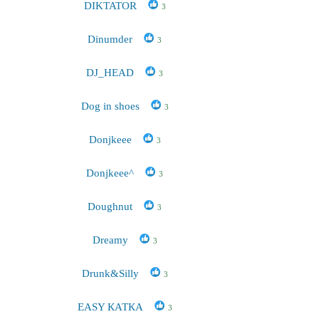
DIKTATOR
3
Dinumder
3
DJ_HEAD
3
Dog in shoes
3
Donjkeee
3
Donjkeee^
3
Doughnut
3
Dreamy
3
Drunk&Silly
3
EASY КАТКА
3