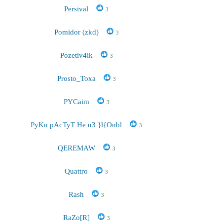
Persival
3
Pomidor (zkd)
3
Pozetiv4ik
3
Prosto_Toxa
3
PYCaim
3
PyKu pAcTyT He u3 }l{Onbl
3
QEREMAW
3
Quattro
3
Rash
3
RaZo[R]
3