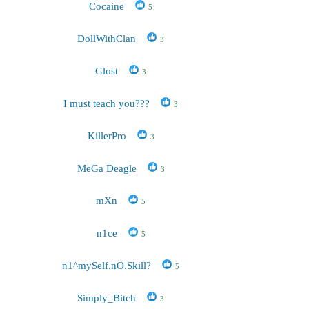
Cocaine
5
DollWithClan
3
Glost
3
I must teach you???
3
KillerPro
3
MeGa Deagle
3
mXn
5
n1ce
5
n1^mySelf.nO.Skill?
5
Simply_Bitch
3