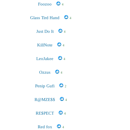
Foozoo
4
Glass Tird Hand
4
Just Do It
4
KillNote
4
LeoJakee
4
Ozzus
4
Penip Gufi
2
R@MZE$$
4
RE$PECT
4
Red fox
4