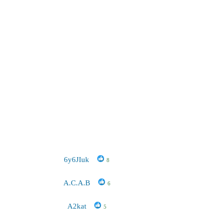
6y6JIuk
8
A.C.A.B
6
A2kat
5