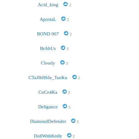
Acid_king
2
ApostaL
2
BOND 007
2
BrAbUs
2
Cloudy
2
CTaJIbHbIe_TanKu
2
CuCe4Ka
2
Deligance
2
DiamondDefender
2
DollWithKnife
2