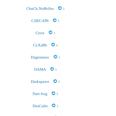
ChuCk.NoRriSss
3
CJIECAPb
3
Croix
3
CyXaRb
4
Dagestanec
3
DAMA
3
Darkspawn
3
Dart frog
3
DeaCalm
3