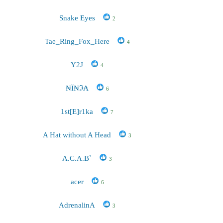
Snake Eyes
2
Tae_Ring_Fox_Here
4
Y2J
4
₦Ї₦ℑ₳
6
1st[E]r1ka
7
A Hat without A Head
3
A.C.A.B`
3
acer
6
AdrenalinA
3