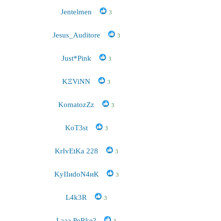
Jentelmen
3
Jesus_Auditore
3
Just*Pink
3
KΞViNN
3
KomatozZz
3
KoT3st
3
KrIvEtKa 228
3
KyIIиdoN4иК
3
L4k3R
3
Laaa PeRke?
3