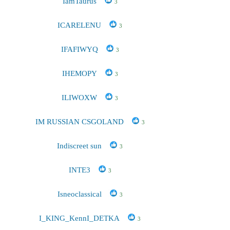
IamTaurus
3
ICARELENU
3
IFAFIWYQ
3
IHEMOPY
3
ILIWOXW
3
IM RUSSIAN CSGOLAND
3
Indiscreet sun
3
INTE3
3
Isneoclassical
3
I_KING_KennI_DETKA
3