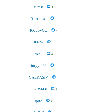
f0rest
4
fistermuss
4
fOcuswOw
4
fOrZe
4
freak
4
furyy =**
4
GAEKASIV
4
hEaDShOt
4
ijore
4