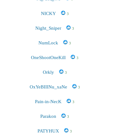
NICKY
3
Night_Sniper
3
NumLock
3
OneShootOneKill
3
Orkly
3
OxYeBIIINu_xaNe
3
Pain-in-NecK
3
Parakon
3
PATYHUX
3