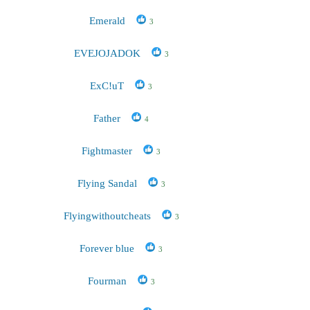
Emerald
3
EVEJOJADOK
3
ExC!uT
3
Father
4
Fightmaster
3
Flying Sandal
3
Flyingwithoutcheats
3
Forever blue
3
Fourman
3