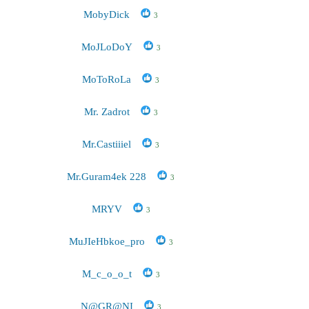
MobyDick
3
MoJLoDoY
3
MoToRoLa
3
Mr. Zadrot
3
Mr.Castiiiel
3
Mr.Guram4ek 228
3
MRYV
3
MuJIeHbkoe_pro
3
M_c_o_o_t
3
N@GR@NI
3