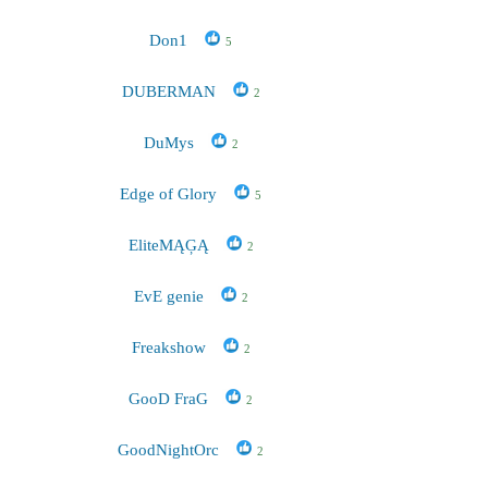
Don1
5
DUBERMAN
2
DuMys
2
Edge of Glory
5
EliteMĄĢĄ
2
EvE genie
2
Freakshow
2
GooD FraG
2
GoodNightOrc
2