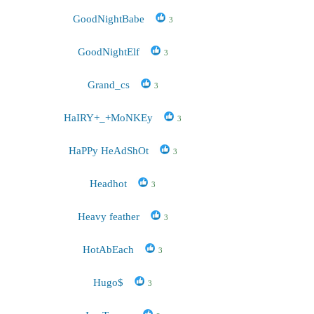
GoodNightBabe
3
GoodNightElf
3
Grand_cs
3
HaIRY+_+MoNKEy
3
HaPPy HeAdShOt
3
Headhot
3
Heavy feather
3
HotAbEach
3
Hugo$
3