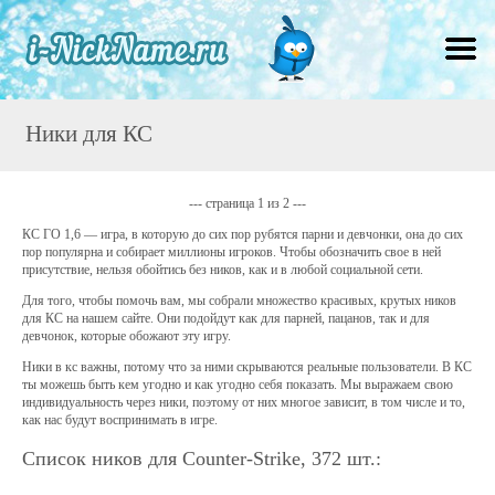
Ники для КС
--- страница 1 из 2 ---
КС ГО 1,6 — игра, в которую до сих пор рубятся парни и девчонки, она до сих
пор популярна и собирает миллионы игроков. Чтобы обозначить свое в ней
присутствие, нельзя обойтись без ников, как и в любой социальной сети.
Для того, чтобы помочь вам, мы собрали множество красивых, крутых ников
для КС на нашем сайте. Они подойдут как для парней, пацанов, так и для
девчонок, которые обожают эту игру.
Ники в кс важны, потому что за ними скрываются реальные пользователи. В КС
ты можешь быть кем угодно и как угодно себя показать. Мы выражаем свою
индивидуальность через ники, поэтому от них многое зависит, в том числе и то,
как нас будут воспринимать в игре.
Список ников для Counter-Strike, 372 шт.: