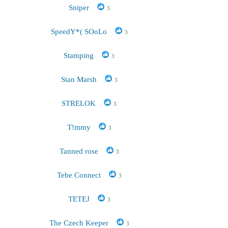
Sniper
3
SpeedY*( SOoLo
3
Stamping
3
Stan Marsh
3
STRELOK
3
T!mmy
3
Tanned rose
3
Tebe Connect
3
TETEJ
3
The Czech Keeper
3