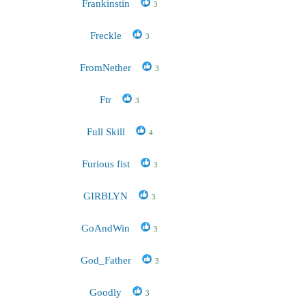
Frankinstin
3
Freckle
3
FromNether
3
Ftr
3
Full Skill
4
Furious fist
3
GIRBLYN
3
GoAndWin
3
God_Father
3
Goodly
3