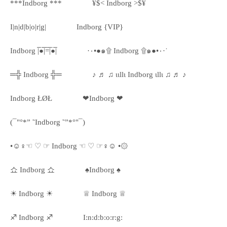
***Indborg ***
¥$< Indborg >$¥
I|n|d|b|o|r|g|
Indborg {VIP}
Indborg |̅̅●̅̅|̅̅=̅̅|̅●̅̅|
·٠•●๑۩ Indborg ۩๑●•٠·˙
═╬ Indborg ╬═
♪ ♬ ♫ ιιllι Indborg ιllι ♫ ♬ ♪
Indborg ŁØŁ
❤Indborg ❤
(¯"°*” ˜Indborg ˜”*°"¯)
•☺♀☜ ♡ ☞ Indborg ☜ ♡ ☞♀☺ •۞
쇼 Indborg 쇼
♠Indborg ♠
☀ Indborg ☀
♕ Indborg ♕
♐ Indborg ♐
I:n:d:b:o:r:g: