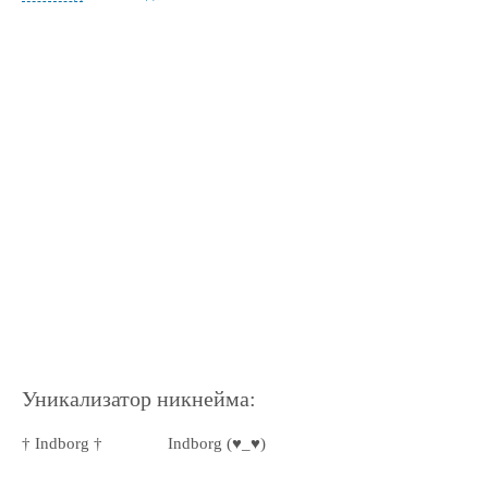
Уникализатор никнейма:
† Indborg †
Indborg (♥_♥)