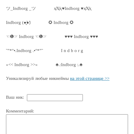
ツ_Indborg _ツ
ҳ̸Ҳ̸ҳ♥Indborg ♥ҳ̸Ҳ̸ҳ
Indborg (●̮̮̃●̃)
✪ Indborg ✪
☜❶☞ Indborg ☜❶☞
♥♥♥ Indborg ♥♥♥
˜”*°•.Indborg .•°*”˜
I n d b o r g
»<< Indborg >>«
♣.:Indborg :.♣
Уникализируй любые никнеймы
на этой странице >>
Ваш ник:
Комментарий: