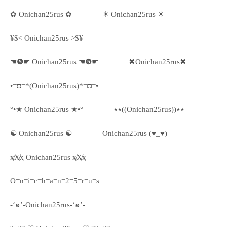
✿ Onichan25rus ✿
☀ Onichan25rus ☀
¥$< Onichan25rus >$¥
☚❺☛ Onichan25rus ☚❺☛
✖Onichan25rus✖
•=◘=*(Onichan25rus)*=◘=•
°•★ Onichan25rus ★•°
٭٭((Onichan25rus))٭٭
☯ Onichan25rus ☯
Onichan25rus (♥_♥)
ҳ̸Ҳ̸ҳ Onichan25rus ҳ̸Ҳ̸ҳ
O=n=i=c=h=a=n=2=5=r=u=s
-‘๑’-Onichan25rus-‘๑’-