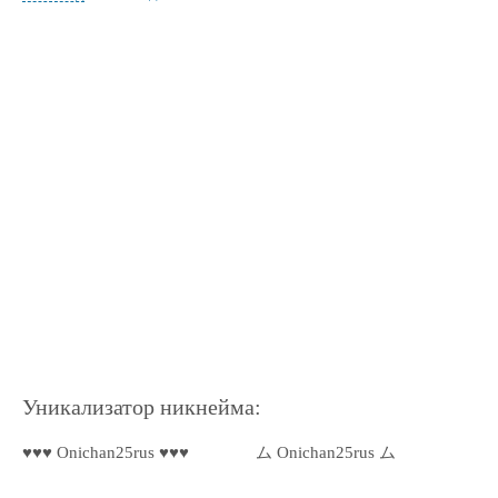
Уникализатор никнейма:
♥♥♥ Onichan25rus ♥♥♥
ム Onichan25rus ム