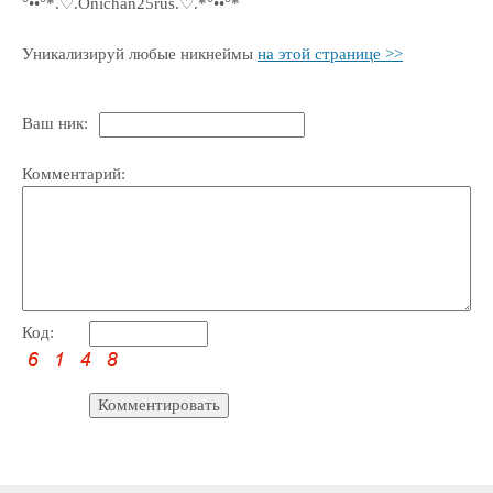
°••°*.♡.Onichan25rus.♡.*°••°*
Уникализируй любые никнеймы
на этой странице >>
Ваш ник:
Комментарий:
Код: