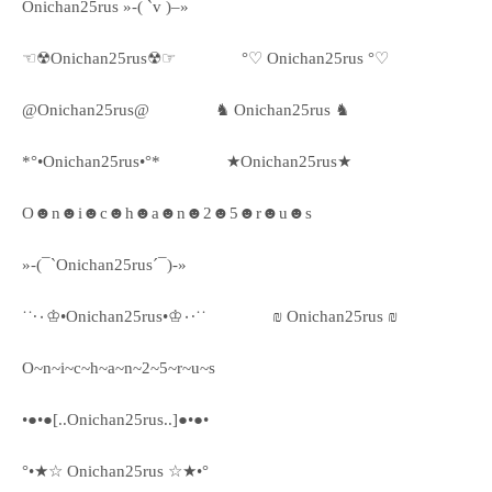
Onichan25rus »-( `v )–»
☜☢Onichan25rus☢☞
°♡ Onichan25rus °♡
@Onichan25rus@
♞ Onichan25rus ♞
*°•Onichan25rus•°*
★Onichan25rus★
O☻n☻i☻c☻h☻a☻n☻2☻5☻r☻u☻s
»-(¯`Onichan25rus´¯)-»
˙˙·٠♔•Onichan25rus•♔٠·˙˙
₪ Onichan25rus ₪
O~n~i~c~h~a~n~2~5~r~u~s
•●•●[..Onichan25rus..]●•●•
°•★☆ Onichan25rus ☆★•°