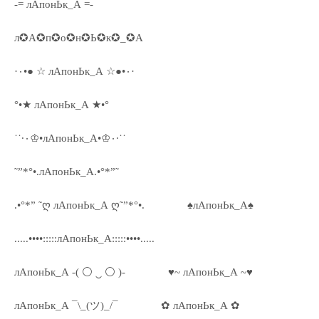
-= лАпонЬк_А =-
л✪А✪п✪о✪н✪Ь✪к✪_✪А
·٠•● ☆ лАпонЬк_А ☆●•٠·
°•★ лАпонЬк_А ★•°
˙˙·٠♔•лАпонЬк_А•♔٠·˙˙
˜”*°•.лАпонЬк_А.•°*”˜
.•°*” ˜ღ лАпонЬк_А ღ˜”*°•.
♠лАпонЬк_А♠
.....••••:::::лАпонЬк_А:::::••••.....
лАпонЬк_А -( ⚪ ‿ ⚪ )-
♥~ лАпонЬк_А ~♥
лАпонЬк_А ¯\_(ツ)_/¯
✿ лАпонЬк_А ✿