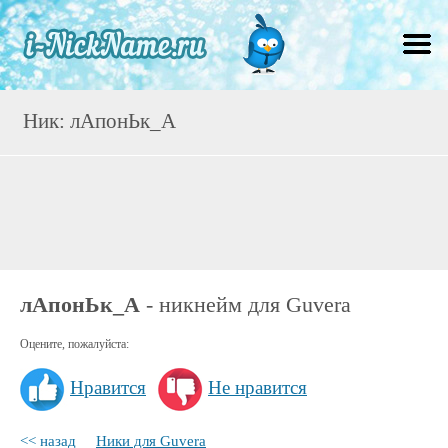
Ник: лАпонЬк_А
лАпонЬк_А
- никнейм для Guvera
Оцените, пожалуйста:
Нравится
Не нравится
<< назад
Ники для Guvera