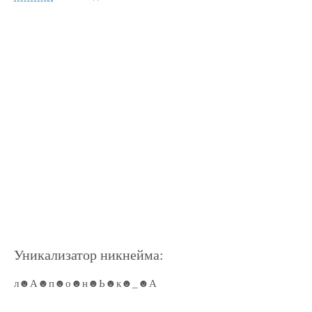
Уникализатор никнейма:
л☻А☻п☻о☻н☻Ь☻к☻_☻А