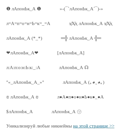
❶ лАпонЬк_А ❶
»-(¯`лАпонЬк_А´¯)-»
л=А=п=о=н=Ь=к=_=А
ҳ̸Ҳ̸ҳ лАпонЬк_А ҳ̸Ҳ̸ҳ
лАпонЬк_А (*_*)
═╬ лАпонЬк_А ╬═
❤лАпонЬк_А❤
[лАпонЬк_А]
л:А:п:о:н:Ь:к:_:А
лАпонЬк_А ☊
°«_лАпонЬк_А_»°
лАпонЬк_А (｡◕‿◕｡)
₪ лАпонЬк_А ₪
л●А●п●о●н●Ь●к●_●А
$лАпонЬк_А
лАпонЬк_А ㋡
Уникализируй любые никнеймы
на этой странице >>