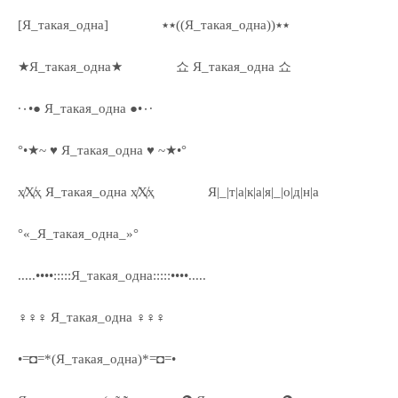
[Я_такая_одна]
٭٭((Я_такая_одна))٭٭
★Я_такая_одна★
쇼 Я_такая_одна 쇼
·٠•● Я_такая_одна ●•٠·
°•★~ ♥ Я_такая_одна ♥ ~★•°
ҳ̸Ҳ̸ҳ Я_такая_одна ҳ̸Ҳ̸ҳ
Я|_|т|а|к|а|я|_|о|д|н|а
°«_Я_такая_одна_»°
.....••••:::::Я_такая_одна:::::••••.....
♀♀♀ Я_такая_одна ♀♀♀
•=◘=*(Я_такая_одна)*=◘=•