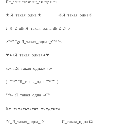
Я~_~т~а~к~а~я~_~о~д~н~а
★ Я_такая_одна ★
@Я_такая_одна@
♪ ♬ ♫ ιιllι Я_такая_одна ιllι ♫ ♬ ♪
.•°*” ˜ღ Я_такая_одна ღ˜”*°•.
❤● •Я_такая_одна• ●❤
«.«.«.Я_такая_одна.».».»
(¯"°*” ˜Я_такая_одна˜”*°"¯)
™•-_Я_такая_одна_-•™
Я●_●т●а●к●а●я●_●о●д●н●а
ツ_Я_такая_одна_ツ
Я_такая_одна ☊