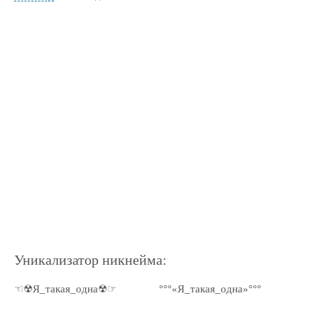
Уникализатор никнейма:
☜☢Я_такая_одна☢☞
°°°«Я_такая_одна»°°°