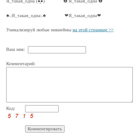
Я_такая_одна (●̮̮̃●̃)
❶ Я_такая_одна ❶
♣.:Я_такая_одна:.♣
❤Я_такая_одна❤
Уникализируй любые никнеймы
на этой странице >>
Ваш ник:
Комментарий:
Код: