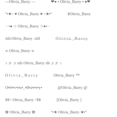
---Olivia_Barry ---
❤● • Olivia_Barry • ●❤
°•★~ ♥ Olivia_Barry ♥ ~★•°
$Olivia_Barry
·٠•● ☆ Olivia_Barry ☆●•٠·
ιlιll.Olivia_Barry .ιlιll
O.l.i.v.i.a._.B.a.r.r.y.
∞ Olivia_Barry ∞
♪ ♬ ♫ ιιllι Olivia_Barry ιllι ♫ ♬ ♪
O l i v i a _ B a r r y
Olivia_Barry ™
O•l•i•v•i•a•_•B•a•r•r•y•
@Olivia_Barry @
¥$< Olivia_Barry >$¥
[Olivia_Barry ]
✿ Olivia_Barry ✿
°•★ Olivia_Barry ★•°