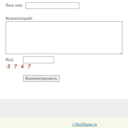
Ваш ник:
Комментарий:
Код:
i-NickName.ru