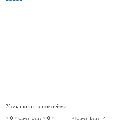
Уникализатор никнейма:
☜❶☞ Olivia_Barry ☜❶☞
♂[Olivia_Barry ]♂