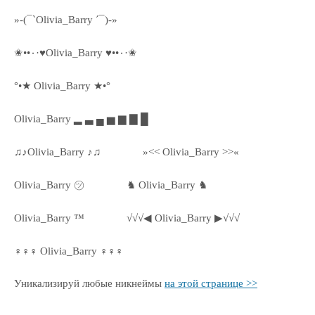
»-(¯`Olivia_Barry ´¯)-»
✬••٠·♥Olivia_Barry ♥••٠·✬
°•★ Olivia_Barry ★•°
Olivia_Barry ▂ ▃ ▄ ▅ ▆ ▇ █
♫♪Olivia_Barry ♪♫
»<< Olivia_Barry >>«
Olivia_Barry ㋡
♞ Olivia_Barry ♞
Olivia_Barry ™
√√√◀ Olivia_Barry ▶√√√
♀♀♀ Olivia_Barry ♀♀♀
Уникализируй любые никнеймы
на этой странице >>