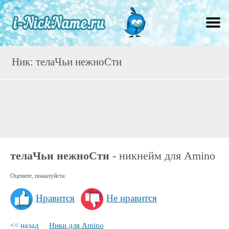
Ник: телаЧьи нежноСти
телаЧьи нежноСти
- никнейм для Amino
Оцените, пожалуйста:
Нравится
Не нравится
<< назад
Ники для Amino