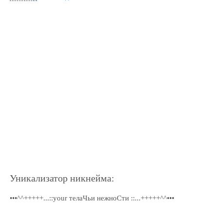
Уникализатор никнейма:
•••^^+++++...::your телаЧьи нежноСти ::...+++++^^•••