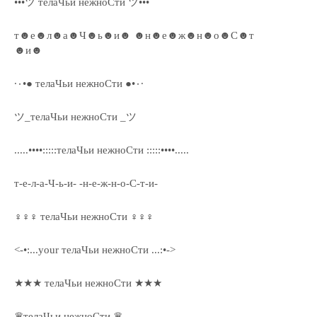
•••ツ телаЧьи нежноСти ツ•••
т☻е☻л☻а☻Ч☻ь☻и☻ ☻н☻е☻ж☻н☻о☻С☻т
☻и☻
·٠•● телаЧьи нежноСти ●•٠·
ツ_телаЧьи нежноСти _ツ
.....••••:::::телаЧьи нежноСти :::::••••.....
т-е-л-а-Ч-ь-и- -н-е-ж-н-о-С-т-и-
♀♀♀ телаЧьи нежноСти ♀♀♀
<-•:...your телаЧьи нежноСти ...:•->
★★★ телаЧьи нежноСти ★★★
♛телаЧьи нежноСти ♛