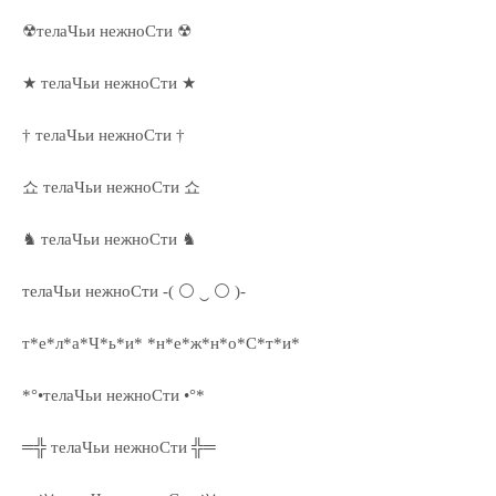
☢телаЧьи нежноСти ☢
★ телаЧьи нежноСти ★
† телаЧьи нежноСти †
쇼 телаЧьи нежноСти 쇼
♞ телаЧьи нежноСти ♞
телаЧьи нежноСти -( ⚪ ‿ ⚪ )-
т*е*л*а*Ч*ь*и* *н*е*ж*н*о*С*т*и*
*°•телаЧьи нежноСти •°*
═╬ телаЧьи нежноСти ╬═