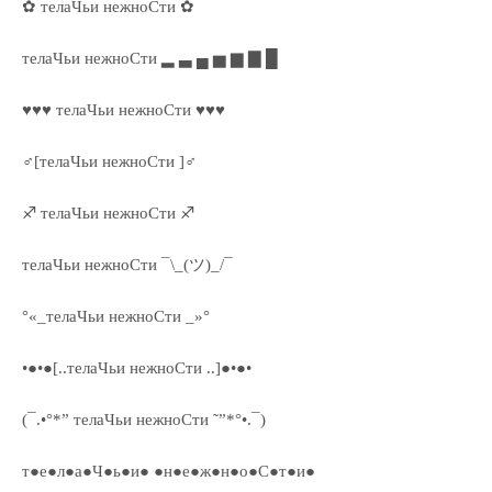
✿ телаЧьи нежноСти ✿
телаЧьи нежноСти ▂ ▃ ▄ ▅ ▆ ▇ █
♥♥♥ телаЧьи нежноСти ♥♥♥
♂[телаЧьи нежноСти ]♂
♐ телаЧьи нежноСти ♐
телаЧьи нежноСти ¯\_(ツ)_/¯
°«_телаЧьи нежноСти _»°
•●•●[..телаЧьи нежноСти ..]●•●•
(¯.•°*” телаЧьи нежноСти ˜”*°•.¯)
т●е●л●а●Ч●ь●и● ●н●е●ж●н●о●С●т●и●