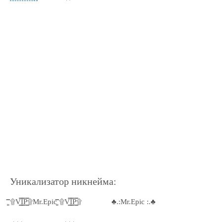
Уникализатор никнейма:
۩͇̿V͇̿I͇̿P͇̿۩Mr.Epic ۩͇̿V͇̿I͇̿P͇̿۩
♣.:Mr.Epic :.♣