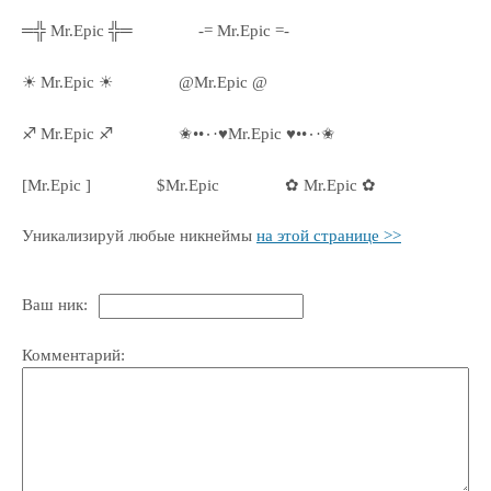
═╬ Mr.Epic ╬═
-= Mr.Epic =-
☀ Mr.Epic ☀
@Mr.Epic @
♐ Mr.Epic ♐
✬••٠·♥Mr.Epic ♥••٠·✬
[Mr.Epic ]
$Mr.Epic
✿ Mr.Epic ✿
Уникализируй любые никнеймы
на этой странице >>
Ваш ник:
Комментарий: