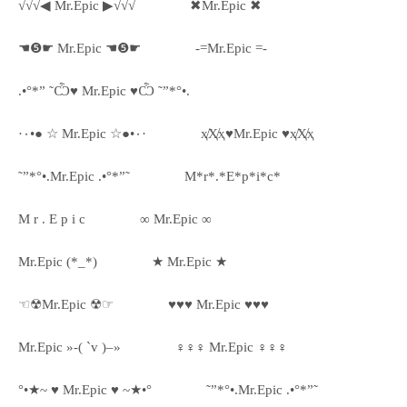
√√√◀ Mr.Epic ▶√√√
✖Mr.Epic ✖
☚❺☛ Mr.Epic ☚❺☛
-=Mr.Epic =-
.•°*” ˜Ѽ♥ Mr.Epic ♥Ѽ ˜”*°•.
·٠•● ☆ Mr.Epic ☆●•٠·
ҳ̸Ҳ̸ҳ♥Mr.Epic ♥ҳ̸Ҳ̸ҳ
˜”*°•.Mr.Epic .•°*”˜
M*r*.*E*p*i*c*
M r . E p i c
∞ Mr.Epic ∞
Mr.Epic (*_*)
★ Mr.Epic ★
☜☢Mr.Epic ☢☞
♥♥♥ Mr.Epic ♥♥♥
Mr.Epic »-( `v )–»
♀♀♀ Mr.Epic ♀♀♀
°•★~ ♥ Mr.Epic ♥ ~★•°
˜”*°•.Mr.Epic .•°*”˜