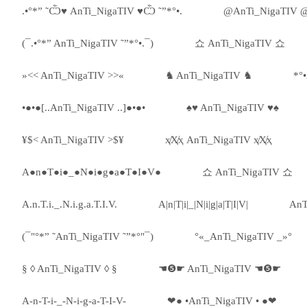
.•°*” ˜Ѽ♥ AnTi_NigaTIV ♥Ѽ ˜”*°•.
@AnTi_NigaTIV 
(¯.•°*” AnTi_NigaTIV ˜”*°•.¯)
쇼 AnTi_NigaTIV 쇼
»<< AnTi_NigaTIV >>«
♞ AnTi_NigaTIV ♞
*°
•●•●[..AnTi_NigaTIV ..]●•●•
♠♥ AnTi_NigaTIV ♥♠
¥$< AnTi_NigaTIV >$¥
ҳ̸Ҳ̸ҳ AnTi_NigaTIV ҳ̸Ҳ̸ҳ
A●n●T●i●_●N●i●g●a●T●I●V●
쇼 AnTi_NigaTIV 쇼
A.n.T.i._.N.i.g.a.T.I.V.
A|n|T|i|_|N|i|g|a|T|I|V|
AnT
(¯"°*” ˜AnTi_NigaTIV ˜”*°"¯)
°«_AnTi_NigaTIV _»°
§ ◊ AnTi_NigaTIV ◊ §
☚❺☛ AnTi_NigaTIV ☚❺☛
A-n-T-i-_-N-i-g-a-T-I-V-
❤● •AnTi_NigaTIV • ●❤