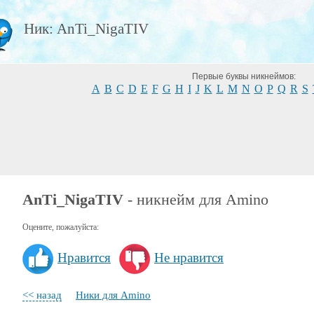
Ник: AnTi_NigaTIV
Первые буквы никнеймов:
A
B
C
D
E
F
G
H
I
J
K
L
M
N
O
P
Q
R
S
AnTi_NigaTIV
- никнейм для Amino
Оцените, пожалуйста:
Нравится
Не нравится
<< назад
Ники для Amino