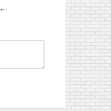
·٠•● AnTi_NigaTIV ●•٠·