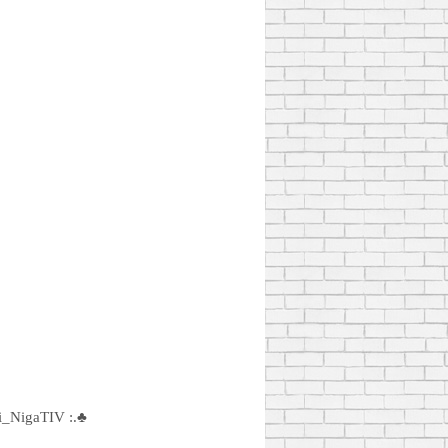
i_NigaTIV :.♣