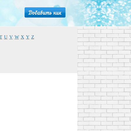
T
U
V
W
X
Y
Z