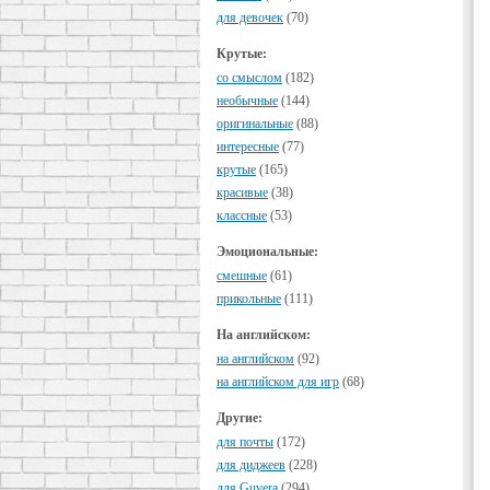
для девочек
(70)
Крутые:
cо смыслом
(182)
необычные
(144)
оригинальные
(88)
интересные
(77)
крутые
(165)
красивые
(38)
классные
(53)
Эмоциональные:
смешные
(61)
прикольные
(111)
На английском:
на английском
(92)
на английском для игр
(68)
Другие:
для почты
(172)
для диджеев
(228)
для Guvera
(294)