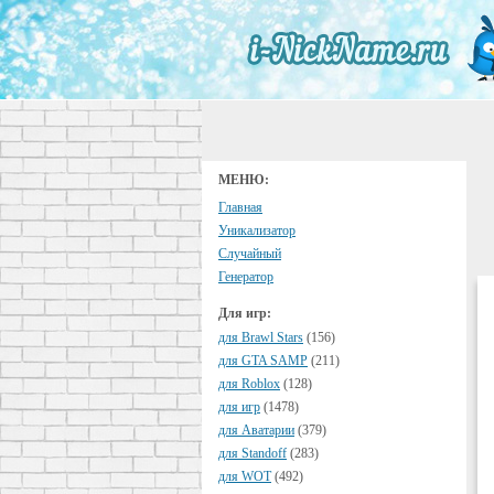
МЕНЮ:
Главная
Уникализатор
Случайный
Генератор
Для игр:
для Brawl Stars
(156)
для GTA SAMP
(211)
для Roblox
(128)
для игр
(1478)
для Аватарии
(379)
для Standoff
(283)
для WOT
(492)