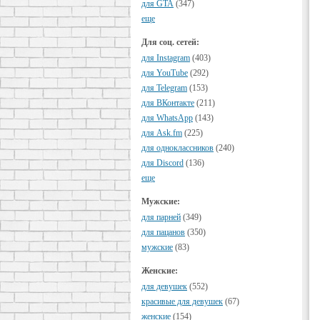
для GTA
(347)
еще
Для соц. сетей:
для Instagram
(403)
для YouTube
(292)
для Telegram
(153)
для ВКонтакте
(211)
для WhatsApp
(143)
для Ask.fm
(225)
для одноклассников
(240)
для Discord
(136)
еще
Мужские:
для парней
(349)
для пацанов
(350)
мужские
(83)
Женские:
для девушек
(552)
красивые для девушек
(67)
женские
(154)