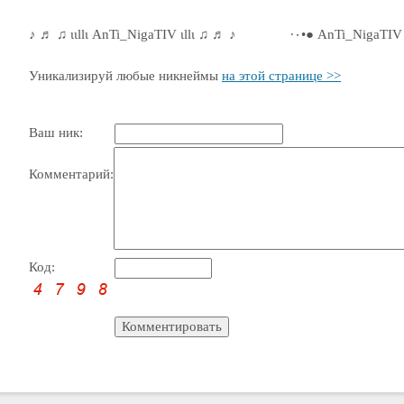
♪ ♬ ♫ ιιllι AnTi_NigaTIV ιllι ♫ ♬ ♪
Уникализируй любые никнеймы
на этой странице >>
Ваш ник:
Комментарий:
Код: