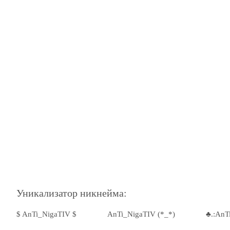
Уникализатор никнейма:
$ AnTi_NigaTIV $
AnTi_NigaTIV (*_*)
♣.:AnT