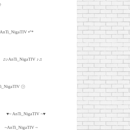
@
•AnTi_NigaTIV •°*
♫♪AnTi_NigaTIV ♪♫
i_NigaTIV ㋡
♥~ AnTi_NigaTIV ~♥
~AnTi_NigaTIV ~