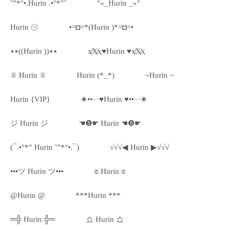
˜”*°•.Hurin .•°*”˜
°«_Hurin _»°
Hurin ㋡
•=◘=*(Hurin )*=◘=•
٭٭((Hurin ))٭٭
ҳ̸Ҳ̸ҳ♥Hurin ♥ҳ̸Ҳ̸ҳ
♕ Hurin ♕
Hurin (*_*)
~Hurin ~
Hurin {VIP}
✬••٠·♥Hurin ♥••٠·✬
ジ Hurin ジ
☚❺☛ Hurin ☚❺☛
(¯.•°*” Hurin ˜”*°•.¯)
√√√◀ Hurin ▶√√√
•••ツ Hurin ツ•••
₪ Hurin ₪
@Hurin @
***Hurin ***
═╬ Hurin ╬═
쇼 Hurin 쇼