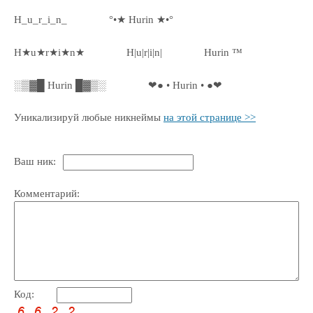
H_u_r_i_n_
°•★ Hurin ★•°
H★u★r★i★n★
H|u|r|i|n|
Hurin ™
░▒▓█ Hurin █▓▒░
❤● • Hurin • ●❤
Уникализируй любые никнеймы
на этой странице >>
Ваш ник:
Комментарий:
Код: