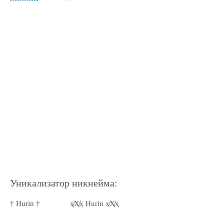
Уникализатор никнейма:
† Hurin †
ҳ̸Ҳ̸ҳ Hurin ҳ̸Ҳ̸ҳ