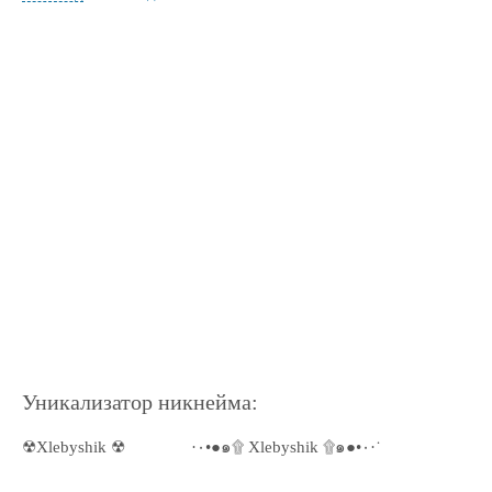
Уникализатор никнейма:
☢Xlebyshik ☢
·٠•●๑۩ Xlebyshik ۩๑●•٠·˙