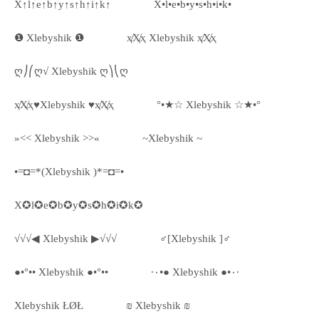
X↑l↑e↑b↑y↑s↑h↑i↑k↑
X•l•e•b•y•s•h•i•k•
❶ Xlebyshik ❶
ҳ̸Ҳ̸ҳ Xlebyshik ҳ̸Ҳ̸ҳ
ღ⎠⎛ღ√ Xlebyshik ღ⎞⎝ღ
ҳ̸Ҳ̸ҳ♥Xlebyshik ♥ҳ̸Ҳ̸ҳ
°•★☆ Xlebyshik ☆★•°
»<< Xlebyshik >>«
~Xlebyshik ~
•=◘=*(Xlebyshik )*=◘=•
X✪l✪e✪b✪y✪s✪h✪i✪k✪
√√√◀ Xlebyshik ▶√√√
♂[Xlebyshik ]♂
●•°•• Xlebyshik ●•°••
·٠•● Xlebyshik ●•٠·
Xlebyshik ŁØŁ
₪ Xlebyshik ₪