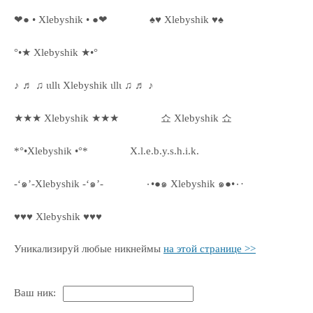
❤● • Xlebyshik • ●❤
♠♥ Xlebyshik ♥♠
°•★ Xlebyshik ★•°
♪ ♬ ♫ ιιllι Xlebyshik ιllι ♫ ♬ ♪
★★★ Xlebyshik ★★★
쇼 Xlebyshik 쇼
*°•Xlebyshik •°*
X.l.e.b.y.s.h.i.k.
-‘๑’-Xlebyshik -‘๑’-
٠•●๑ Xlebyshik ๑●•٠·
♥♥♥ Xlebyshik ♥♥♥
Уникализируй любые никнеймы
на этой странице >>
Ваш ник: