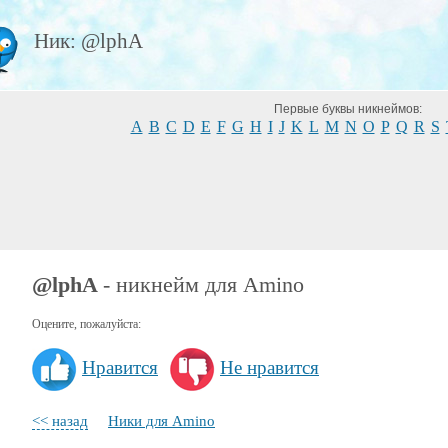
Ник: @lphA
Первые буквы никнеймов:
A
B
C
D
E
F
G
H
I
J
K
L
M
N
O
P
Q
R
S
@lphA
- никнейм для Amino
Оцените, пожалуйста:
Нравится
Не нравится
<< назад
Ники для Amino