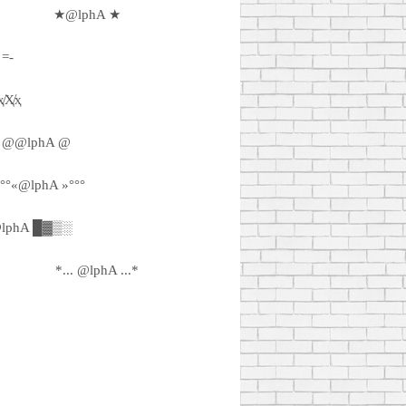
★@lphA ★
 =-
̸Ҳ̸ҳ
@@lphA @
°°°«@lphA »°°°
lphA █▓▒░
™
*... @lphA ...*