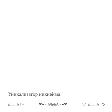
Уникализатор никнейма:
@lphA ㋡
❤● • @lphA • ●❤
ツ_@lphA _ツ