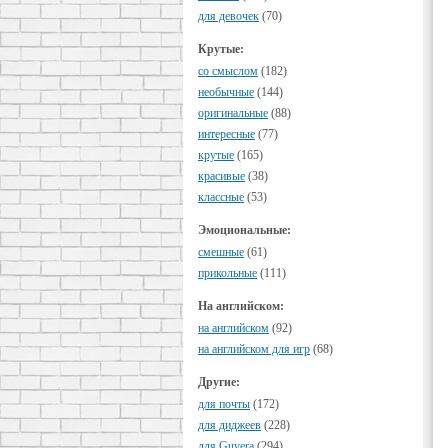
для девочек
(70)
Крутые:
cо смыслом
(182)
необычные
(144)
оригинальные
(88)
интересные
(77)
крутые
(165)
красивые
(38)
классные
(53)
Эмоциональные:
смешные
(61)
прикольные
(111)
На английском:
на английском
(92)
на английском для игр
(68)
Другие:
для почты
(172)
для диджеев
(228)
для Guvera
(294)