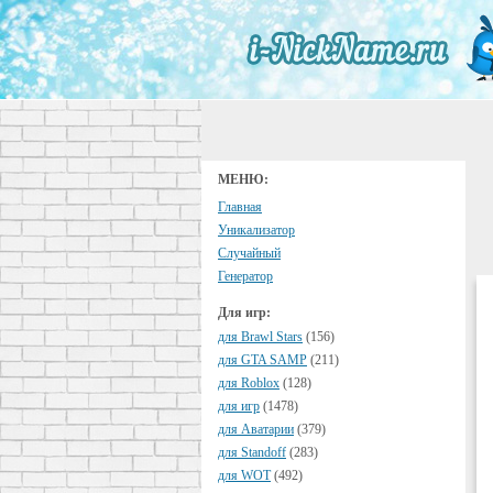
МЕНЮ:
Главная
Уникализатор
Случайный
Генератор
Для игр:
для Brawl Stars
(156)
для GTA SAMP
(211)
для Roblox
(128)
для игр
(1478)
для Аватарии
(379)
для Standoff
(283)
для WOT
(492)