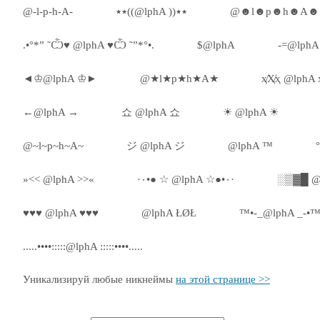
@-l-p-h-A-
٭٭((@lphA ))٭٭
@☻l☻p☻h☻A☻
.•°*” ˜Ѽ♥ @lphA ♥Ѽ ˜”*°•.
$@lphA
-=@lphA
◄♔@lphA ♔►
@★l★p★h★A★
ҳ̸Ҳ̸ҳ @lphA ҳ
←@lphA →
쇼 @lphA 쇼
☀ @lphA ☀
@~l~p~h~A~
ジ @lphA ジ
@lphA ™
»<< @lphA >>«
·٠•● ☆ @lphA ☆●•٠·
░▒▓█ @
♥♥♥ @lphA ♥♥♥
@lphA ŁØŁ
™•-_@lphA _-•
.....••••:::::@lphA :::::••••.....
Уникализируй любые никнеймы
на этой странице >>