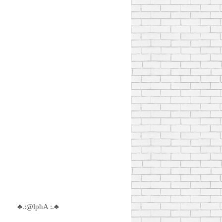
♣.:@lphA :.♣