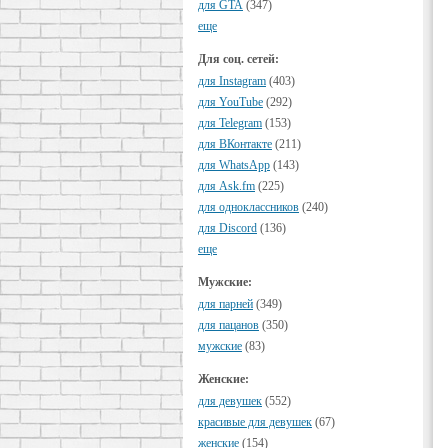
для GTA
(347)
еще
Для соц. сетей:
для Instagram
(403)
для YouTube
(292)
для Telegram
(153)
для ВКонтакте
(211)
для WhatsApp
(143)
для Ask.fm
(225)
для одноклассников
(240)
для Discord
(136)
еще
Мужские:
для парней
(349)
для пацанов
(350)
мужские
(83)
Женские:
для девушек
(552)
красивые для девушек
(67)
женские
(154)