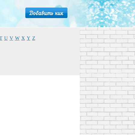
T
U
V
W
X
Y
Z