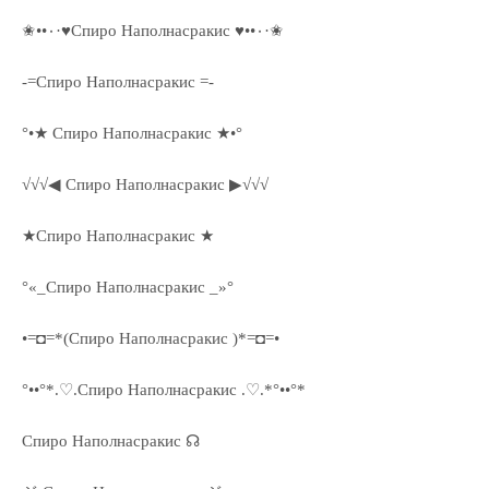
✬••٠·♥Спиро Наполнасракис ♥••٠·✬
-=Спиро Наполнасракис =-
°•★ Спиро Наполнасракис ★•°
√√√◀ Спиро Наполнасракис ▶√√√
★Спиро Наполнасракис ★
°«_Спиро Наполнасракис _»°
•=◘=*(Спиро Наполнасракис )*=◘=•
°••°*.♡.Спиро Наполнасракис .♡.*°••°*
Спиро Наполнасракис ☊