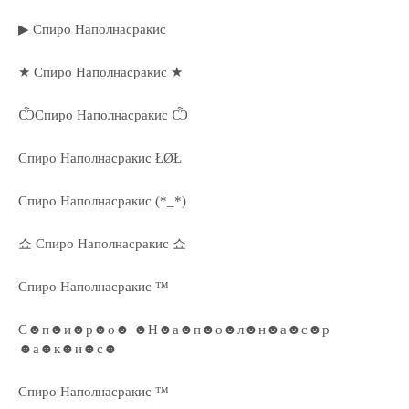
▶ Спиро Наполнасракис
★ Спиро Наполнасракис ★
ѼСпиро Наполнасракис Ѽ
Спиро Наполнасракис ŁØŁ
Спиро Наполнасракис (*_*)
쇼 Спиро Наполнасракис 쇼
Спиро Наполнасракис ™
С☻п☻и☻р☻о☻ ☻Н☻а☻п☻о☻л☻н☻а☻с☻р
☻а☻к☻и☻с☻
Спиро Наполнасракис ™