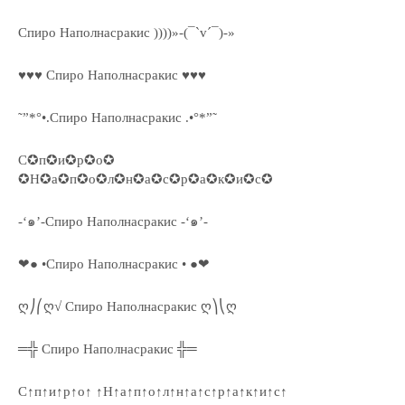
Спиро Наполнасракис ))))»-(¯`v´¯)-»
♥♥♥ Спиро Наполнасракис ♥♥♥
˜”*°•.Спиро Наполнасракис .•°*”˜
С✪п✪и✪р✪о✪
✪Н✪а✪п✪о✪л✪н✪а✪с✪р✪а✪к✪и✪с✪
-‘๑’-Спиро Наполнасракис -‘๑’-
❤● •Спиро Наполнасракис • ●❤
ღ⎠⎛ღ√ Спиро Наполнасракис ღ⎞⎝ღ
═╬ Спиро Наполнасракис ╬═
С↑п↑и↑р↑о↑ ↑Н↑а↑п↑о↑л↑н↑а↑с↑р↑а↑к↑и↑с↑