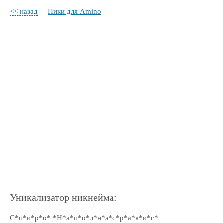
<< назад
Ники для Amino
Уникализатор никнейма:
С*п*и*р*о* *Н*а*п*о*л*н*а*с*р*а*к*и*с*