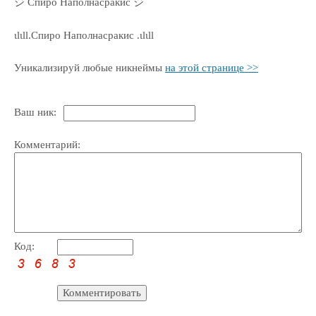
ジ Спиро Наполнасракис ジ
ιlιll.Спиро Наполнасракис .ιlιll
Уникализируй любые никнеймы
на этой странице >>
Ваш ник:
Комментарий:
Код: