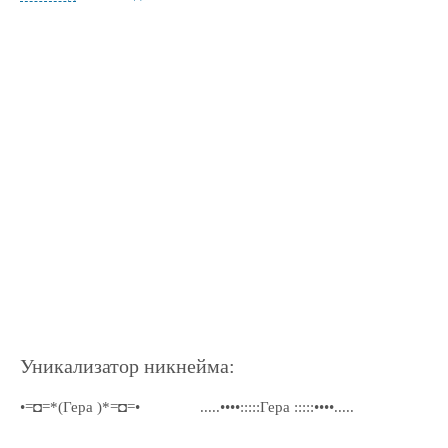
Уникализатор никнейма:
•=◘=*(Гера )*=◘=•
.....••••:::::Гера :::::••••.....