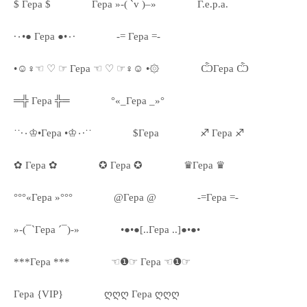
$ Гера $
Гера »-( `v )–»
Г.е.р.а.
·٠•● Гера ●•٠·
-= Гера =-
•☺♀☜ ♡ ☞ Гера ☜ ♡ ☞♀☺ •۞
ѼГера Ѽ
═╬ Гера ╬═
°«_Гера _»°
˙˙·٠♔•Гера •♔٠·˙˙
$Гера
♐ Гера ♐
✿ Гера ✿
✪ Гера ✪
♛Гера ♛
°°°«Гера »°°°
@Гера @
-=Гера =-
»-(¯`Гера ´¯)-»
•●•●[..Гера ..]●•●•
***Гера ***
☜❶☞ Гера ☜❶☞
Гера {VIP}
ღღღ Гера ღღღ