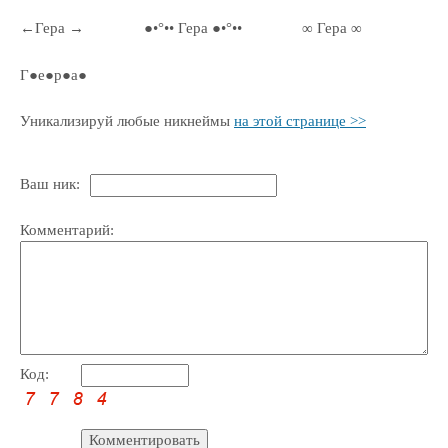
←Гера →
●•°•• Гера ●•°••
∞ Гера ∞
Г●е●р●а●
Уникализируй любые никнеймы
на этой странице >>
Ваш ник:
Комментарий:
Код: