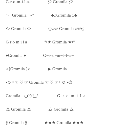
G-r-o-m-i-l-a-
ジ Gromila ジ
°«_Gromila _»°
♣.:Gromila :.♣
쇼 Gromila 쇼
ღשש Gromila ששღ
G r o m i l a
°•★ Gromila ★•°
♠Gromila ♠
G~r~o~m~i~l~a~
♂[Gromila ]♂
▶ Gromila
•☺♀☜ ♡ ☞ Gromila ☜ ♡ ☞♀☺ •۞
Gromila ¯\_(ツ)_/¯
G=r=o=m=i=l=a=
쇼 Gromila 쇼
ム Gromila ム
§ Gromila §
★★★ Gromila ★★★