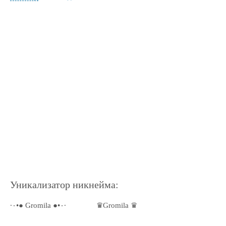
Уникализатор никнейма:
·٠•● Gromila ●•٠·
♛Gromila ♛