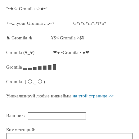
°•★☆ Gromila ☆★•°
<-•:...your Gromila ...:•->
G*r*o*m*i*l*a*
♞ Gromila ♞
¥$< Gromila >$¥
Gromila (♥_♥)
❤● •Gromila • ●❤
Gromila ▂ ▃ ▄ ▅ ▆ ▇ █
Gromila -( ⚪ ‿ ⚪ )-
Уникализируй любые никнеймы
на этой странице >>
Ваш ник:
Комментарий: