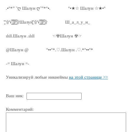
.•°*” ˜ღ Шалун ღ˜”*°•.
°•★☆ Шалун ☆★•°
۩͇̿V͇̿I͇̿P͇̿۩Шалун ۩͇̿V͇̿I͇̿P͇̿۩
Ш_а_л_у_н_
ιlιll.Шалун .ιlιll
☜☢Шалун ☢☞
@Шалун @
°••°*.♡.Шалун .♡.*°••°*
-= Шалун =-
Уникализируй любые никнеймы
на этой странице >>
Ваш ник:
Комментарий: