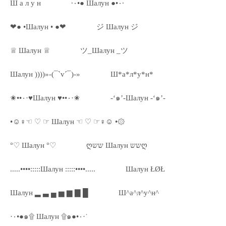
Ш а л у н
·٠•● Шалун ●•٠·
❤● •Шалун • ●❤
ジ Шалун ジ
♕ Шалун ♕
ツ_Шалун _ツ
Шалун ))))»-(¯`v´¯)-»
Ш*а*л*у*н*
✬••٠·♥Шалун ♥••٠·✬
-‘๑’-Шалун -‘๑’-
•☺♀☜ ♡ ☞ Шалун ☜ ♡ ☞♀☺ •۞
°♡ Шалун °♡
ღשש Шалун ששღ
.....••••:::::Шалун :::::••••.....
Шалун ŁØŁ
Шалун ▂ ▃ ▄ ▅ ▆ ▇ █
Ш^а^л^у^н^
·٠•●๑۩ Шалун ۩๑●•٠·˙