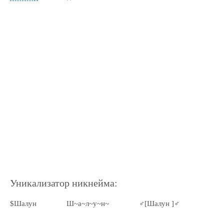
Уникализатор никнейма:
$Шалун
Ш~а~л~у~н~
♂[Шалун ]♂