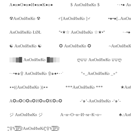
А●н●О●н●И●м●К●о●
$ АнОнИмКо $
☢АнОнИмКо ☢
♂[АнОнИмКо ]♂
•●•●[..АнОн
АнОнИмКо ŁØŁ
°•★☆ АнОнИмКо ☆★•°
☯ АнОнИмКо ☯
✪ АнОнИмКо ✪
~АнОнИмК
░▒▓█ АнОнИмКо █▓▒░
ღשש АнОнИмКо ששღ
·٠•●๑۩ АнОнИмКо ۩๑●•٠·˙
°«_АнОнИмКо _»°
٭٭((АнОнИмКо ))٭٭
***АнОнИмКо ***
★Ан
А✪н✪О✪н✪И✪м✪К✪о✪
-‘๑’-АнОнИмКо -‘๑’-
ジ АнОнИмКо ジ
А~н~О~н~И~м~К~о~
♣.:Ан
۩͇̿V͇̿I͇̿P͇̿۩АнОнИмКо ۩͇̿V͇̿I͇̿P͇̿۩