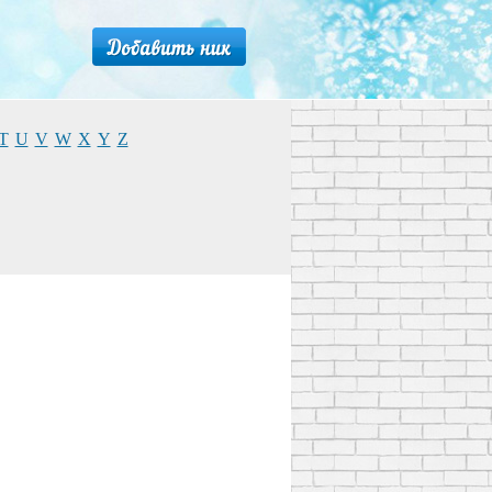
T
U
V
W
X
Y
Z