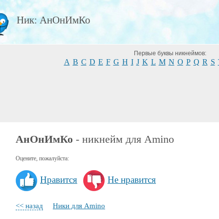
Ник: АнОнИмКо
Первые буквы никнеймов:
A
B
C
D
E
F
G
H
I
J
K
L
M
N
O
P
Q
R
S
АнОнИмКо
- никнейм для Amino
Оцените, пожалуйста:
Нравится
Не нравится
<< назад
Ники для Amino