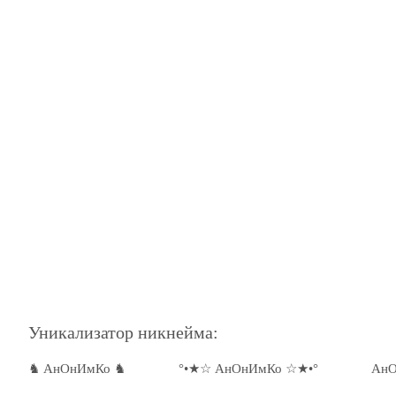
Уникализатор никнейма:
♞ АнОнИмКо ♞
°•★☆ АнОнИмКо ☆★•°
АнО