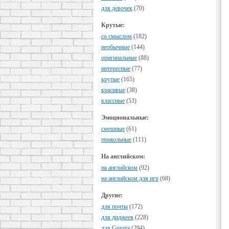
для девочек
(70)
Крутые:
cо смыслом
(182)
необычные
(144)
оригинальные
(88)
интересные
(77)
крутые
(165)
красивые
(38)
классные
(53)
Эмоциональные:
смешные
(61)
прикольные
(111)
На английском:
на английском
(92)
на английском для игр
(68)
Другие:
для почты
(172)
для диджеев
(228)
для Guvera
(294)