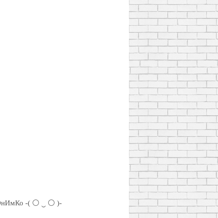
нИмКо -( ⚪ ‿ ⚪ )-