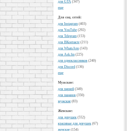
для GTA
(347)
еще
Для соц. сетей:
для Instagram
(403)
для YouTube
(292)
для Telegram
(153)
для ВКонтакте
(211)
для WhatsApp
(143)
для Ask.fm
(225)
для одноклассников
(240)
для Discord
(136)
еще
Мужские:
для парней
(349)
для пацанов
(350)
мужские
(83)
Женские:
для девушек
(552)
красивые для девушек
(67)
женские
(154)