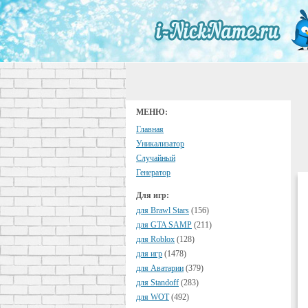
МЕНЮ:
Главная
Уникализатор
Случайный
Генератор
Для игр:
для Brawl Stars
(156)
для GTA SAMP
(211)
для Roblox
(128)
для игр
(1478)
для Аватарии
(379)
для Standoff
(283)
для WOT
(492)