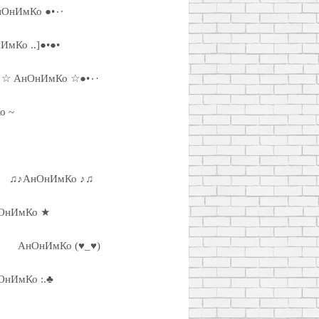
·٠•● АнОнИмКо ●•٠·
ИмКо ..]●•●•
·٠•● ☆ АнОнИмКо ☆●•٠·
о ~
♫♪АнОнИмКо ♪♫
ОнИмКо ★
АнОнИмКо (♥_♥)
ОнИмКо :.♣