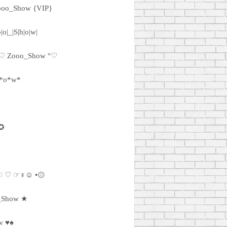
ooo_Show {VIP}
|o|_|S|h|o|w|
♡ Zooo_Show °♡
*o*w*
✪
☜ ♡ ☞♀☺ •۞
_Show ★
w ♥♠