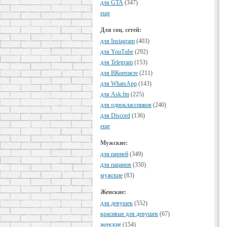
для GTA
(347)
еще
Для соц. сетей:
для Instagram
(403)
для YouTube
(292)
для Telegram
(153)
для ВКонтакте
(211)
для WhatsApp
(143)
для Ask.fm
(225)
для одноклассников
(240)
для Discord
(136)
еще
Мужские:
для парней
(349)
для пацанов
(350)
мужские
(83)
Женские:
для девушек
(552)
красивые для девушек
(67)
женские
(154)