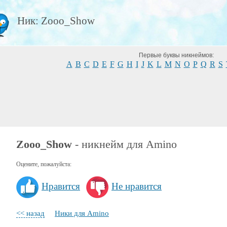
Ник: Zooo_Show
Первые буквы никнеймов:
A
B
C
D
E
F
G
H
I
J
K
L
M
N
O
P
Q
R
S
Zooo_Show
- никнейм для Amino
Оцените, пожалуйста:
Нравится
Не нравится
<< назад
Ники для Amino