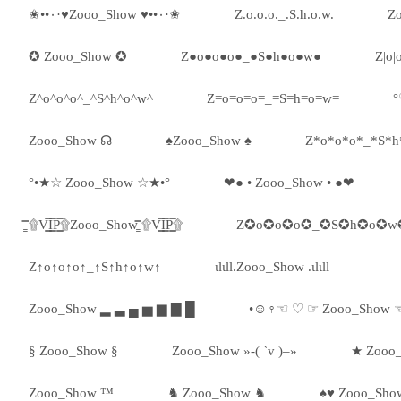
✬••٠·♥Zooo_Show ♥••٠·✬
Z.o.o.o._.S.h.o.w.
Z
✪ Zooo_Show ✪
Z●o●o●o●_●S●h●o●w●
Z|o|o
Z^o^o^o^_^S^h^o^w^
Z=o=o=o=_=S=h=o=w=
°
Zooo_Show ☊
♠Zooo_Show ♠
Z*o*o*o*_*S*h
°•★☆ Zooo_Show ☆★•°
❤● • Zooo_Show • ●❤
۩͇̿V͇̿I͇̿P͇̿۩Zooo_Show ۩͇̿V͇̿I͇̿P͇̿۩
Z✪o✪o✪o✪_✪S✪h✪o✪w
Z↑o↑o↑o↑_↑S↑h↑o↑w↑
ιlιll.Zooo_Show .ιlιll
Zooo_Show ▂ ▃ ▄ ▅ ▆ ▇ █
•☺♀☜ ♡ ☞ Zooo_Show 
§ Zooo_Show §
Zooo_Show »-( `v )–»
★ Zooo
Zooo_Show ™
♞ Zooo_Show ♞
♠♥ Zooo_Sho