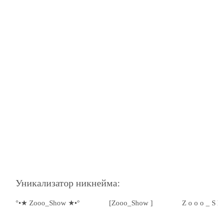
Уникализатор никнейма:
°•★ Zooo_Show ★•°
[Zooo_Show ]
Z o o o _ S