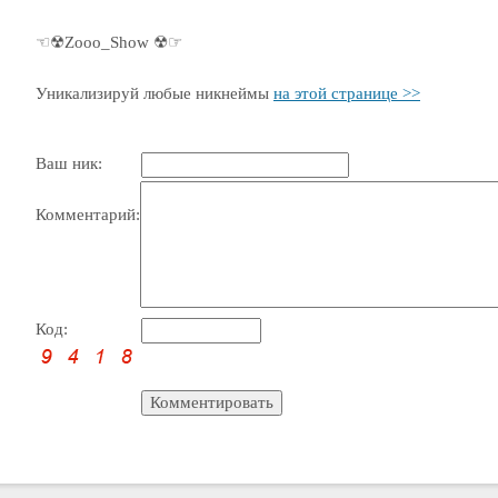
☜☢Zooo_Show ☢☞
Уникализируй любые никнеймы
на этой странице >>
Ваш ник:
Комментарий:
Код: