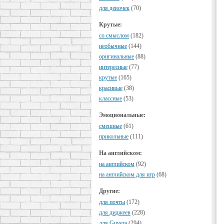
для девочек
(70)
Крутые:
cо смыслом
(182)
необычные
(144)
оригинальные
(88)
интересные
(77)
крутые
(165)
красивые
(38)
классные
(53)
Эмоциональные:
смешные
(61)
прикольные
(111)
На английском:
на английском
(92)
на английском для игр
(68)
Другие:
для почты
(172)
для диджеев
(228)
для Guvera
(294)