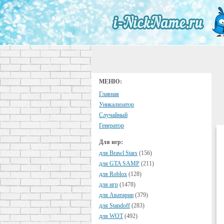
МЕНЮ:
Главная
Уникализатор
Случайный
Генератор
Для игр:
для Brawl Stars
(156)
для GTA SAMP
(211)
для Roblox
(128)
для игр
(1478)
для Аватарии
(379)
для Standoff
(283)
для WOT
(492)