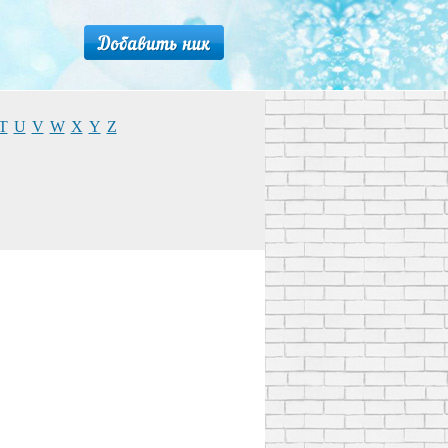
T
U
V
W
X
Y
Z