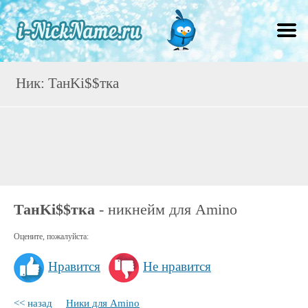
Ник: ТанKi$$тка
ТанKi$$тка
- никнейм для Amino
Оцените, пожалуйста:
Нравится
Не нравится
<< назад
Ники для Amino