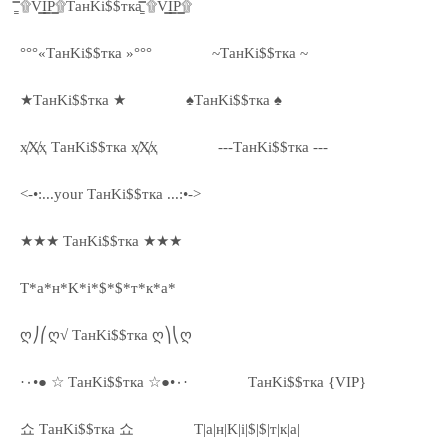
۩͇̿V͇̿I͇̿P͇̿۩ТанKi$$тка ۩͇̿V͇̿I͇̿P͇̿۩
°°°«ТанKi$$тка »°°°
~ТанKi$$тка ~
★ТанKi$$тка ★
♠ТанKi$$тка ♠
ҳ̸Ҳ̸ҳ ТанKi$$тка ҳ̸Ҳ̸ҳ
---ТанKi$$тка ---
<-•:...your ТанKi$$тка ...:•->
★★★ ТанKi$$тка ★★★
Т*а*н*K*i*$*$*т*к*а*
ღ⎠⎛ღ√ ТанKi$$тка ღ⎞⎝ღ
·٠•● ☆ ТанKi$$тка ☆●•٠·
ТанKi$$тка {VIP}
쇼 ТанKi$$тка 쇼
Т|а|н|K|i|$|$|т|к|а|