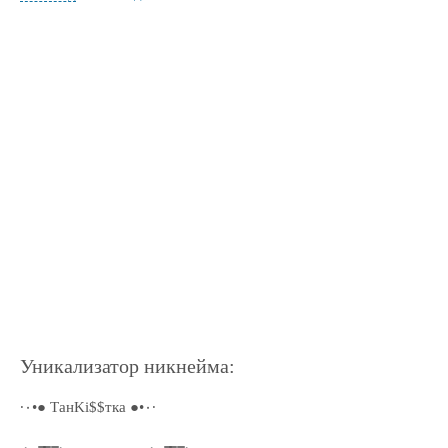
Уникализатор никнейма:
·٠•● ТанKi$$тка ●•٠·