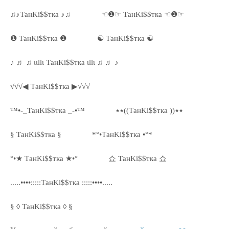
♫♪ТанKi$$тка ♪♫
☜❶☞ ТанKi$$тка ☜❶☞
❶ ТанKi$$тка ❶
☯ ТанKi$$тка ☯
♪ ♬ ♫ ιιllι ТанKi$$тка ιllι ♫ ♬ ♪
√√√◀ ТанKi$$тка ▶√√√
™•-_ТанKi$$тка _-•™
٭٭((ТанKi$$тка ))٭٭
§ ТанKi$$тка §
*°•ТанKi$$тка •°*
°•★ ТанKi$$тка ★•°
쇼 ТанKi$$тка 쇼
.....••••:::::ТанKi$$тка :::::••••.....
§ ◊ ТанKi$$тка ◊ §