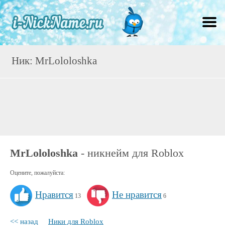
Ник: MrLololoshka
MrLololoshka
- никнейм для Roblox
Оцените, пожалуйста:
Нравится
Не нравится
13
6
<< назад
Ники для Roblox