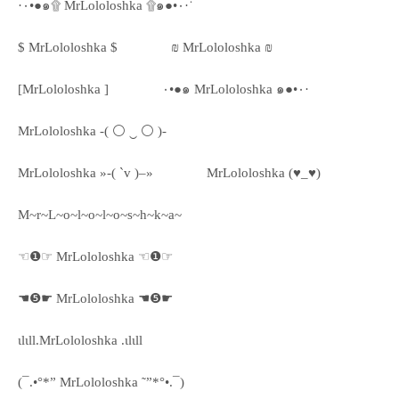
·٠•●๑۩ MrLololoshka ۩๑●•٠·˙
$ MrLololoshka $
₪ MrLololoshka ₪
[MrLololoshka ]
٠•●๑ MrLololoshka ๑●•٠·
MrLololoshka -( ⚪ ‿ ⚪ )-
MrLololoshka »-( `v )–»
MrLololoshka (♥_♥)
M~r~L~o~l~o~l~o~s~h~k~a~
☜❶☞ MrLololoshka ☜❶☞
☚❺☛ MrLololoshka ☚❺☛
ιlιll.MrLololoshka .ιlιll
(¯.•°*” MrLololoshka ˜”*°•.¯)