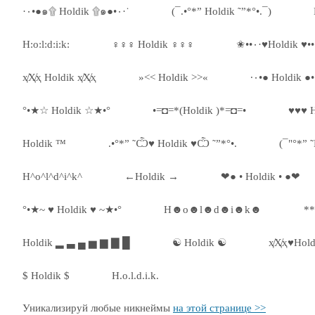
·٠•●๑۩ Holdik ۩๑●•٠·˙
(¯.•°*” Holdik ˜”*°•.¯)
H:o:l:d:i:k:
♀♀♀ Holdik ♀♀♀
ҳ̸Ҳ̸ҳ Holdik ҳ̸Ҳ̸ҳ
»<< Holdik >>«
°•★☆ Holdik ☆★•°
•=◘=*(Holdik )*=◘=•
♥♥♥ H
Holdik ™
.•°*” ˜Ѽ♥ Holdik ♥Ѽ ˜”*°•.
(¯"°*” 
H^o^l^d^i^k^
←Holdik →
❤● • Holdik • ●❤
°•★~ ♥ Holdik ♥ ~★•°
H☻o☻l☻d☻i☻k☻
**
Holdik ▂ ▃ ▄ ▅ ▆ ▇ █
☯ Holdik ☯
ҳ̸Ҳ̸ҳ♥Hold
$ Holdik $
H.o.l.d.i.k.
Уникализируй любые никнеймы
на этой странице >>