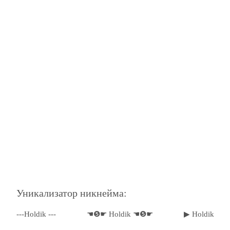
Уникализатор никнейма:
---Holdik ---
☚❺☛ Holdik ☚❺☛
▶ Holdik