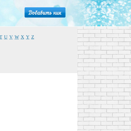
T
U
V
W
X
Y
Z