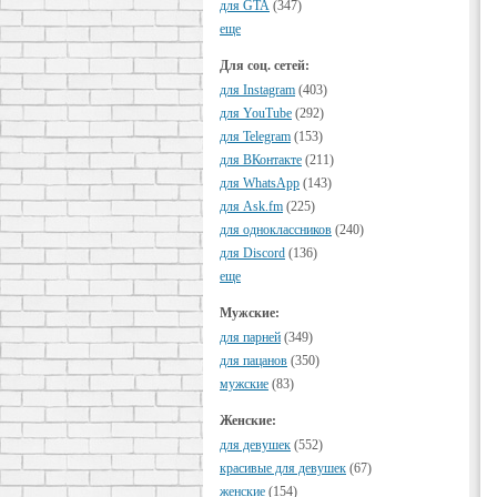
для GTA
(347)
еще
Для соц. сетей:
для Instagram
(403)
для YouTube
(292)
для Telegram
(153)
для ВКонтакте
(211)
для WhatsApp
(143)
для Ask.fm
(225)
для одноклассников
(240)
для Discord
(136)
еще
Мужские:
для парней
(349)
для пацанов
(350)
мужские
(83)
Женские:
для девушек
(552)
красивые для девушек
(67)
женские
(154)