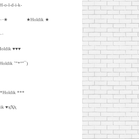
H-o-l-d-i-k-
✬••٠·♥Holdik ♥••٠·✬
★Holdik ★
·٠•● Holdik ●•٠·
oldik ♥♥♥
˜Holdik ˜”*°"¯)
*Holdik ***
ik ♥ҳ̸Ҳ̸ҳ