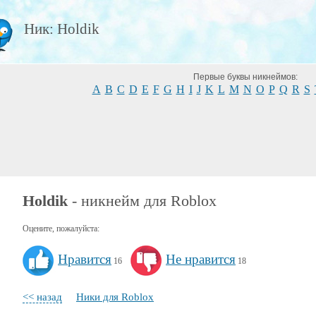
Ник: Holdik
Первые буквы никнеймов:
A
B
C
D
E
F
G
H
I
J
K
L
M
N
O
P
Q
R
S
Holdik
- никнейм для Roblox
Оцените, пожалуйста:
Нравится
Не нравится
16
18
<< назад
Ники для Roblox