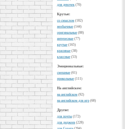
для девочек
(70)
Крутые:
cо смыслом
(182)
необычные
(144)
оригинальные
(88)
интересные
(77)
крутые
(165)
красивые
(38)
классные
(53)
Эмоциональные:
смешные
(61)
прикольные
(111)
На английском:
на английском
(92)
на английском для игр
(68)
Другие:
для почты
(172)
для диджеев
(228)
для Guvera
(294)