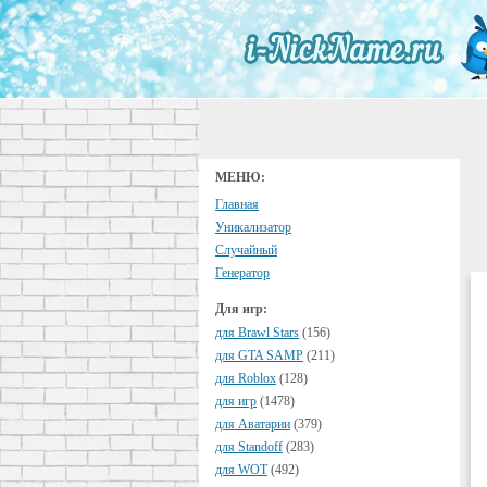
МЕНЮ:
Главная
Уникализатор
Случайный
Генератор
Для игр:
для Brawl Stars
(156)
для GTA SAMP
(211)
для Roblox
(128)
для игр
(1478)
для Аватарии
(379)
для Standoff
(283)
для WOT
(492)