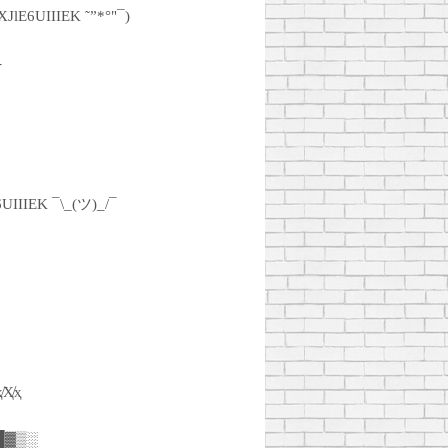
XJlE6UIIIEK ˜”*°"¯)
-
UIIIEK ¯\_(ツ)_/¯
EK ●•٠·
̸Ҳ̸ҳ
 █▓▒░