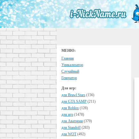
МЕНЮ:
Главная
Уникализатор
Случайный
Генератор
Для игр:
для Brawl Stars
(156)
для GTA SAMP
(211)
для Roblox
(128)
для игр
(1478)
для Аватарии
(379)
для Standoff
(283)
для WOT
(492)