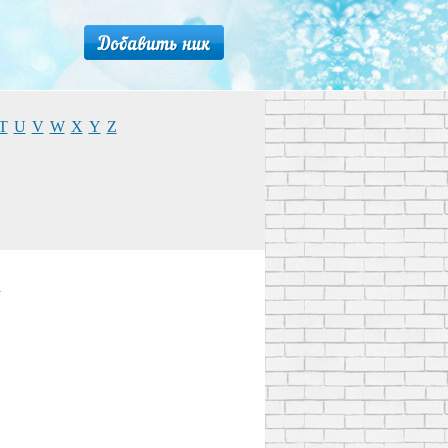
T
U
V
W
X
Y
Z
x