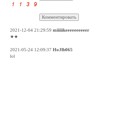
2021-12-04 21:29:59
miiiiikeeeeeeeeeer
★★
2021-05-24 12:09:37
HoJlb065
lol