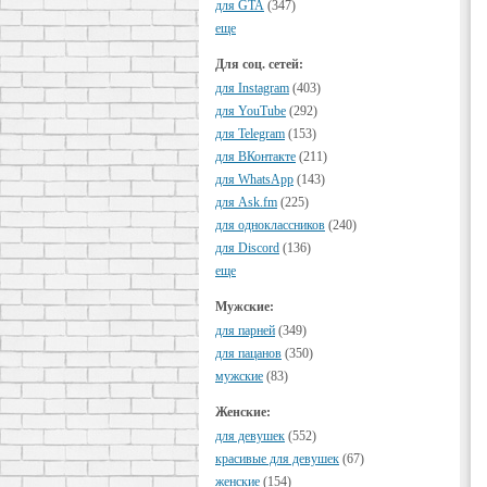
для GTA
(347)
еще
Для соц. сетей:
для Instagram
(403)
для YouTube
(292)
для Telegram
(153)
для ВКонтакте
(211)
для WhatsApp
(143)
для Ask.fm
(225)
для одноклассников
(240)
для Discord
(136)
еще
Мужские:
для парней
(349)
для пацанов
(350)
мужские
(83)
Женские:
для девушек
(552)
красивые для девушек
(67)
женские
(154)