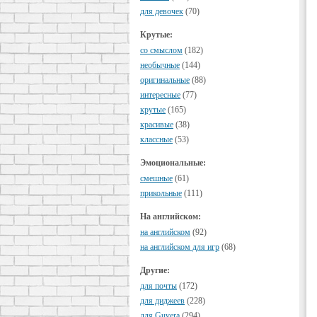
для девочек
(70)
Крутые:
cо смыслом
(182)
необычные
(144)
оригинальные
(88)
интересные
(77)
крутые
(165)
красивые
(38)
классные
(53)
Эмоциональные:
смешные
(61)
прикольные
(111)
На английском:
на английском
(92)
на английском для игр
(68)
Другие:
для почты
(172)
для диджеев
(228)
для Guvera
(294)