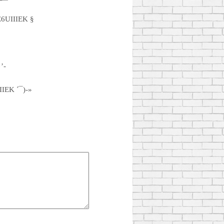
E6UIIIEK §
’-
IIEK ´¯)-»