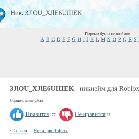
Ник: 3JlOU_XJlE6UIIIEK
Первые буквы никнеймов:
A
B
C
D
E
F
G
H
I
J
K
L
M
N
O
P
Q
R
S
3JlOU_XJlE6UIIIEK
- никнейм для Roblo
Оцените, пожалуйста:
Нравится
Не нравится
177
25
<< назад
Ники для Roblox