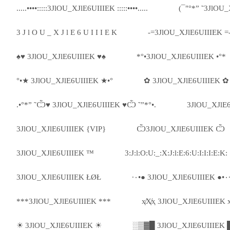
.....••••:::::3JlOU_XJlE6UIIIEK :::::••••.....
(¯"°*” ˜3JlOU_
3 J l O U _ X J l E 6 U I I I E K
-=3JlOU_XJlE6UIIIEK =
♠♥ 3JlOU_XJlE6UIIIEK ♥♠
*°•3JlOU_XJlE6UIIIEK •°*
°•★ 3JlOU_XJlE6UIIIEK ★•°
✿ 3JlOU_XJlE6UIIIEK ✿
.•°*” ˜Ѽ♥ 3JlOU_XJlE6UIIIEK ♥Ѽ ˜”*°•.
3JlOU_XJlE6
3JlOU_XJlE6UIIIEK {VIP}
Ѽ3JlOU_XJlE6UIIIEK Ѽ
3JlOU_XJlE6UIIIEK ™
3:J:l:O:U:_:X:J:l:E:6:U:I:I:I:E:K:
3JlOU_XJlE6UIIIEK ŁØŁ
·٠•● 3JlOU_XJlE6UIII
***3JlOU_XJlE6UIIIEK ***
ҳ̸Ҳ̸ҳ 3JlOU_XJlE6UIIIEK ҳ
☀ 3JlOU_XJlE6UIIIEK ☀
░▒▓█ 3JlOU_XJlE6UIIIEK