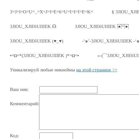
3=J=l=O=U=_=X=J=l=E=6=U=I=I=I=E=K=
§ 3JlOU_XJl
3JlOU_XJlE6UIIIEK ☊
3JlOU_XJlE6UIIIEK |̅̅●̅̅|̅̅=̅̅|̅●̅̅|
3JlOU_XJlE6UIIIEK (♥_♥)
-‘๑’-3JlOU_XJlE6UIIIEK -‘๑
•=◘=*(3JlOU_XJlE6UIIIEK )*=◘=•
»-(¯`3JlOU_XJlE6UI
Уникализируй любые никнеймы
на этой странице >>
Ваш ник:
Комментарий:
Код: