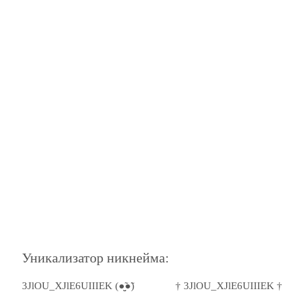
Уникализатор никнейма:
3JlOU_XJlE6UIIIEK (●̮̮̃●̃)
† 3JlOU_XJlE6UIIIEK †