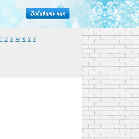
T
U
V
W
X
Y
Z