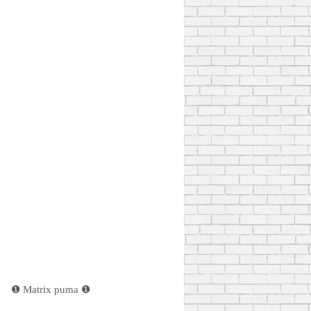
❶ Matrix puma ❶