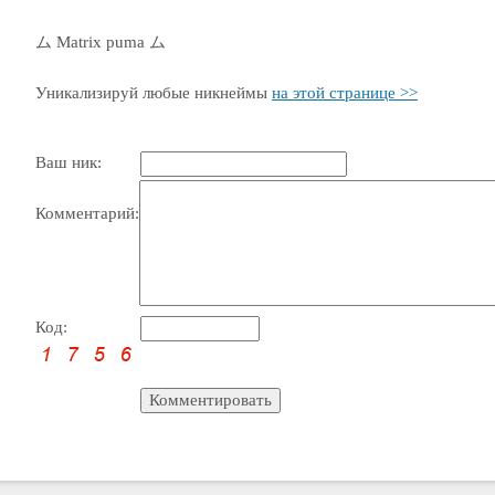
ム Matrix puma ム
Уникализируй любые никнеймы
на этой странице >>
Ваш ник:
Комментарий:
Код: