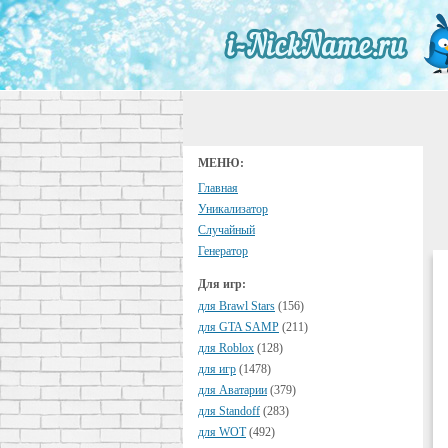
МЕНЮ:
Главная
Уникализатор
Случайный
Генератор
Для игр:
для Brawl Stars
(156)
для GTA SAMP
(211)
для Roblox
(128)
для игр
(1478)
для Аватарии
(379)
для Standoff
(283)
для WOT
(492)