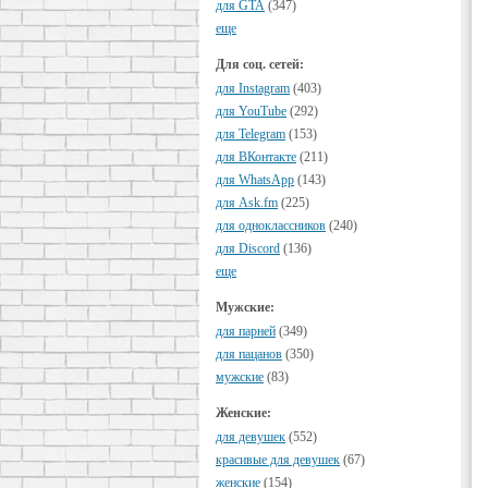
для GTA
(347)
еще
Для соц. сетей:
для Instagram
(403)
для YouTube
(292)
для Telegram
(153)
для ВКонтакте
(211)
для WhatsApp
(143)
для Ask.fm
(225)
для одноклассников
(240)
для Discord
(136)
еще
Мужские:
для парней
(349)
для пацанов
(350)
мужские
(83)
Женские:
для девушек
(552)
красивые для девушек
(67)
женские
(154)