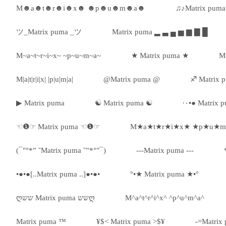
M☻a☻t☻r☻i☻x☻ ☻p☻u☻m☻a☻
♫♪Matrix puma
ツ_Matrix puma _ツ
Matrix puma ▂ ▃ ▄ ▅ ▆ ▇ █
M~a~t~r~i~x~ ~p~u~m~a~
★ Matrix puma ★
M•
M|a|t|r|i|x| |p|u|m|a|
@Matrix puma @
♐ Matrix 
▶ Matrix puma
☯ Matrix puma ☯
☜❶☞ Matrix puma ☜❶☞
M★a★t★r★i★x★ ★p★u★
(¯"°*” ˜Matrix puma ˜”*°"¯)
---Matrix puma ---
•●•●[..Matrix puma ..]●•●•
°•★ Matrix puma ★•°
ღשש Matrix puma ששღ
M^a^t^r^i^x^ ^p^u^m^a^
Matrix puma ™
¥$< Matrix puma >$¥
-=Matrix