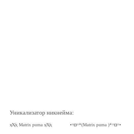
Уникализатор никнейма:
ҳ̸Ҳ̸ҳ Matrix puma ҳ̸Ҳ̸ҳ
•=◘=*(Matrix puma )*=◘=•