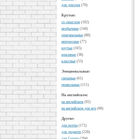
для девочек
(70)
Крутые:
cо смыслом
(182)
необычные
(144)
оригинальные
(88)
интересные
(77)
крутые
(165)
красивые
(38)
классные
(53)
Эмоциональные:
смешные
(61)
прикольные
(111)
На английском:
на английском
(92)
на английском для игр
(68)
Другие:
для почты
(172)
для диджеев
(228)
для Guvera
(294)