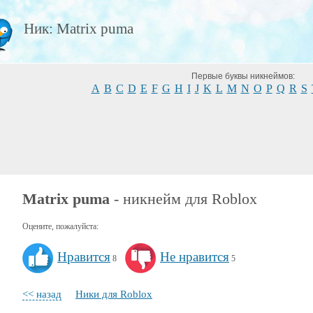
Ник: Matrix puma
Первые буквы никнеймов:
A
B
C
D
E
F
G
H
I
J
K
L
M
N
O
P
Q
R
S
Matrix puma
- никнейм для Roblox
Оцените, пожалуйста:
Нравится
Не нравится
8
5
<< назад
Ники для Roblox