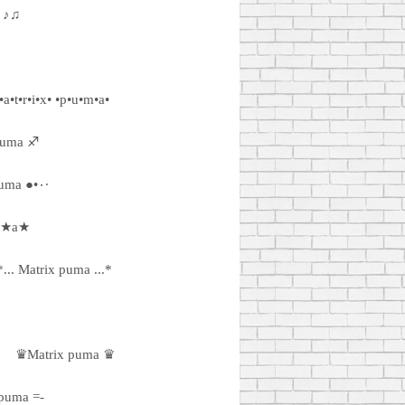
 ♪♫
a•t•r•i•x• •p•u•m•a•
puma ♐
·٠•● Matrix puma ●•٠·
m★a★
*... Matrix puma ...*
♛Matrix puma ♛
 puma =-