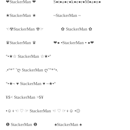
❤StackerMan ❤
S●t●a●c●k●e●r●M●a●n●
★StackerMan ★
~StackerMan ~
☜☢StackerMan ☢☞
✿ StackerMan ✿
♛StackerMan ♛
❤● •StackerMan • ●❤
°•★☆ StackerMan ☆★•°
.•°*” ˜ღ StackerMan ღ˜”*°•.
°•★~ ♥ StackerMan ♥ ~★•°
¥$< StackerMan >$¥
•☺♀☜ ♡ ☞ StackerMan ☜ ♡ ☞♀☺ •۞
❶ StackerMan ❶
♠StackerMan ♠