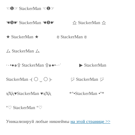
☜❶☞ StackerMan ☜❶☞
☚❺☛ StackerMan ☚❺☛
쇼 StackerMan 쇼
★ StackerMan ★
₪ StackerMan ₪
ム StackerMan ム
·٠•●๑۩ StackerMan ۩๑●•٠·˙
▶ StackerMan
StackerMan -( ⚪ ‿ ⚪ )-
ジ StackerMan ジ
ҳ̸Ҳ̸ҳ♥StackerMan ♥ҳ̸Ҳ̸ҳ
*°•StackerMan •°*
°♡ StackerMan °♡
Уникализируй любые никнеймы
на этой странице >>