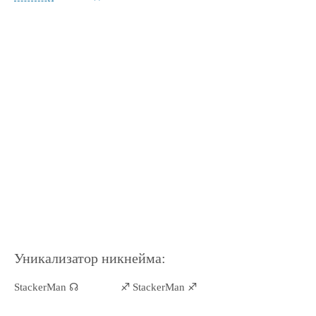
Уникализатор никнейма:
StackerMan ☊
♐ StackerMan ♐