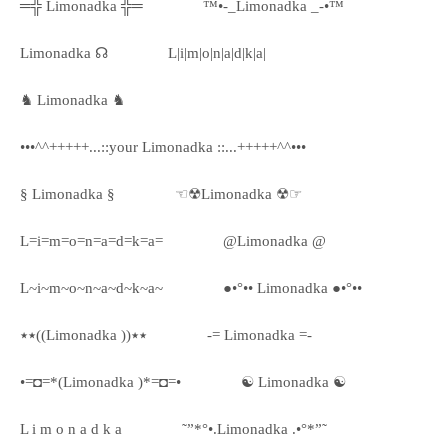
═╬ Limonadka ╬═
™•-_Limonadka _-•™
Limonadka ☊
L|i|m|o|n|a|d|k|a|
♞ Limonadka ♞
•••^^+++++...::your Limonadka ::...+++++^^•••
§ Limonadka §
☜☢Limonadka ☢☞
L=i=m=o=n=a=d=k=a=
@Limonadka @
L~i~m~o~n~a~d~k~a~
●•°•• Limonadka ●•°••
٭٭((Limonadka ))٭٭
-= Limonadka =-
•=◘=*(Limonadka )*=◘=•
☯ Limonadka ☯
L i m o n a d k a
˜”*°•.Limonadka .•°*”˜