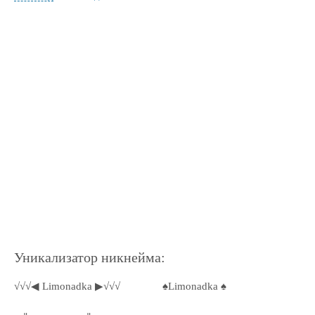
Уникализатор никнейма:
√√√◀ Limonadka ▶√√√
♠Limonadka ♠