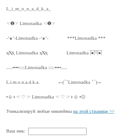
L_i_m_o_n_a_d_k_a_
☜❶☞ Limonadka ☜❶☞
-‘๑’-Limonadka -‘๑’-
***Limonadka ***
ҳ̸Ҳ̸ҳ Limonadka ҳ̸Ҳ̸ҳ
Limonadka |̅̅●̅̅|̅̅=̅̅|̅●̅̅|
.....••••:::::Limonadka :::::••••.....
L.i.m.o.n.a.d.k.a.
»-(¯`Limonadka ´¯)-»
•☺♀☜ ♡ ☞ Limonadka ☜ ♡ ☞♀☺ •۞
Уникализируй любые никнеймы
на этой странице >>
Ваш ник: