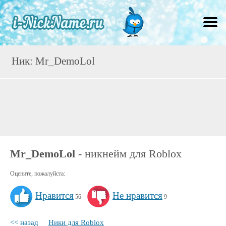
Ник: Mr_DemoLol
Mr_DemoLol
- никнейм для Roblox
Оцените, пожалуйста:
Нравится
Не нравится
56
9
<< назад
Ники для Roblox