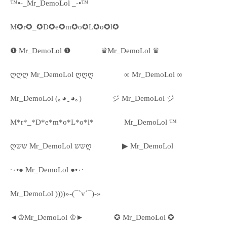
™•-_Mr_DemoLol _-•™
M✪r✪_✪D✪e✪m✪o✪L✪o✪l✪
❶ Mr_DemoLol ❶
♛Mr_DemoLol ♛
ღღღ Mr_DemoLol ღღღ
∞ Mr_DemoLol ∞
Mr_DemoLol (｡◕‿◕｡)
ジ Mr_DemoLol ジ
M*r*_*D*e*m*o*L*o*l*
Mr_DemoLol ™
ღשש Mr_DemoLol ששღ
▶ Mr_DemoLol
·٠•● Mr_DemoLol ●•٠·
Mr_DemoLol ))))»-(¯`v´¯)-»
◄♔Mr_DemoLol ♔►
✪ Mr_DemoLol ✪