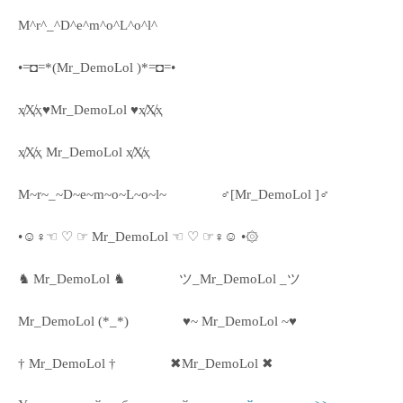
M^r^_^D^e^m^o^L^o^l^
•=◘=*(Mr_DemoLol )*=◘=•
ҳ̸Ҳ̸ҳ♥Mr_DemoLol ♥ҳ̸Ҳ̸ҳ
ҳ̸Ҳ̸ҳ Mr_DemoLol ҳ̸Ҳ̸ҳ
M~r~_~D~e~m~o~L~o~l~
♂[Mr_DemoLol ]♂
•☺♀☜ ♡ ☞ Mr_DemoLol ☜ ♡ ☞♀☺ •۞
♞ Mr_DemoLol ♞
ツ_Mr_DemoLol _ツ
Mr_DemoLol (*_*)
♥~ Mr_DemoLol ~♥
† Mr_DemoLol †
✖Mr_DemoLol ✖