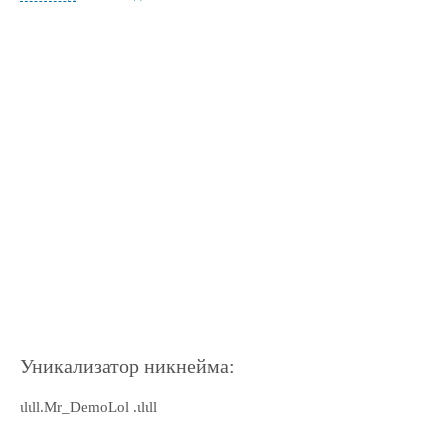
Уникализатор никнейма:
ιlιll.Mr_DemoLol .ιlιll