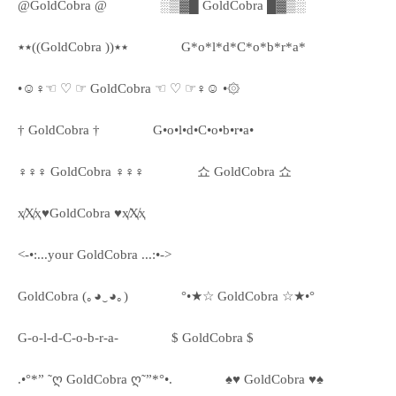
@GoldCobra @
░▒▓█ GoldCobra █▓▒░
٭٭((GoldCobra ))٭٭
G*o*l*d*C*o*b*r*a*
•☺♀☜ ♡ ☞ GoldCobra ☜ ♡ ☞♀☺ •۞
† GoldCobra †
G•o•l•d•C•o•b•r•a•
♀♀♀ GoldCobra ♀♀♀
쇼 GoldCobra 쇼
ҳ̸Ҳ̸ҳ♥GoldCobra ♥ҳ̸Ҳ̸ҳ
<-•:...your GoldCobra ...:•->
GoldCobra (｡◕‿◕｡)
°•★☆ GoldCobra ☆★•°
G-o-l-d-C-o-b-r-a-
$ GoldCobra $
.•°*” ˜ღ GoldCobra ღ˜”*°•.
♠♥ GoldCobra ♥♠