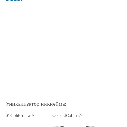
Уникализатор никнейма:
☀ GoldCobra ☀
쇼 GoldCobra 쇼