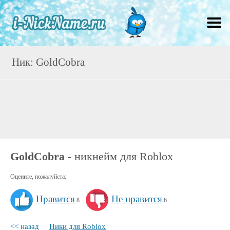
Ник: GoldCobra
GoldCobra
- никнейм для Roblox
Оцените, пожалуйста:
Нравится
Не нравится
8
6
<< назад
Ники для Roblox