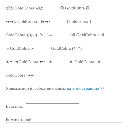
ҳ̸Ҳ̸ҳ GoldCobra ҳ̸Ҳ̸ҳ
✪ GoldCobra ✪
•●•●[..GoldCobra ..]●•●•
[GoldCobra ]
GoldCobra ))))»-(¯`v´¯)-»
ιlιll.GoldCobra .ιlιll
∞ GoldCobra ∞
GoldCobra (*_*)
✬••٠·♥GoldCobra ♥••٠·✬
♣.:GoldCobra :.♣
GoldCobra (●̮̮̃●̃)
Уникализируй любые никнеймы
на этой странице >>
Ваш ник:
Комментарий: