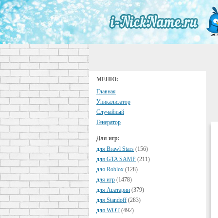
МЕНЮ:
Главная
Уникализатор
Случайный
Генератор
Для игр:
для Brawl Stars
(156)
для GTA SAMP
(211)
для Roblox
(128)
для игр
(1478)
для Аватарии
(379)
для Standoff
(283)
для WOT
(492)