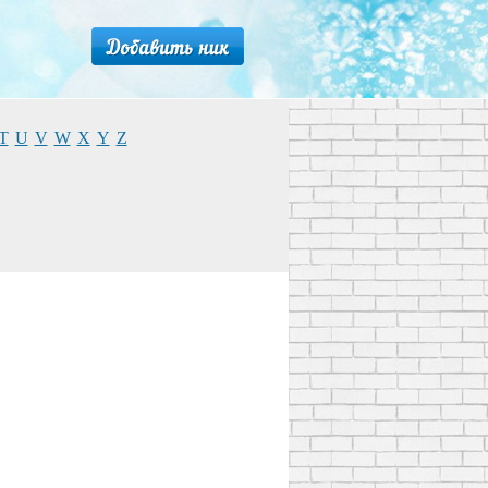
T
U
V
W
X
Y
Z