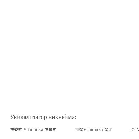
Уникализатор никнейма:
☚❺☛ Vitaminka ☚❺☛
☜☢Vitaminka ☢☞
쇼 V