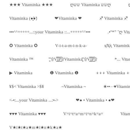
★★★ Vitaminka ★★★
ღשש Vitaminka ששღ
Vitaminka (●̮̮̃●̃)
❤Vitaminka ❤
♐ Vitaminka ♐
•••^^+++++...::your Vitaminka ::...+++++^^•••
.•°*” ˜ღ Vi
✪ Vitaminka ✪
V-i-t-a-m-i-n-k-a-
ҳ̸Ҳ̸ҳ Vitamink
Vitaminka ™
۩͇̿V͇̿I͇̿P͇̿۩Vitaminka ۩͇̿V͇̿I͇̿P͇̿۩
*... Vit
▶ Vitaminka
❶ Vitaminka ❶
♀♀♀ Vitaminka 
¥$< Vitaminka >$¥
~Vitaminka ~
<-•:...your Vitaminka ...:•->
❤● • Vitaminka • ●❤
♥♥♥ Vitaminka ♥♥♥
V=i=t=a=m=i=n=k=a=
Vita
V★i★t★a★m★i★n★k★a★