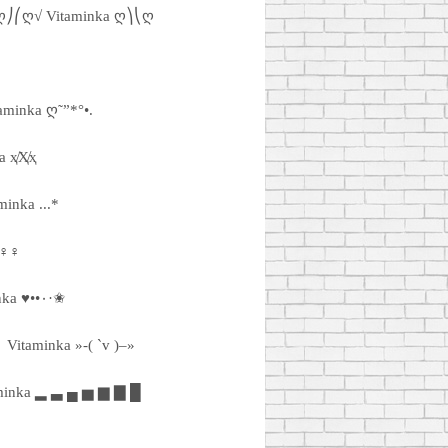
ღ⎠⎛ღ√ Vitaminka ღ⎞⎝ღ
taminka ღ˜”*°•.
a ҳ̸Ҳ̸ҳ
aminka ...*
♀♀♀
✬••٠·♥Vitaminka ♥••٠·✬
Vitaminka »-( `v )–»
minka ▂ ▃ ▄ ▅ ▆ ▇ █