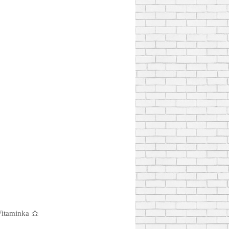
itaminka 쇼