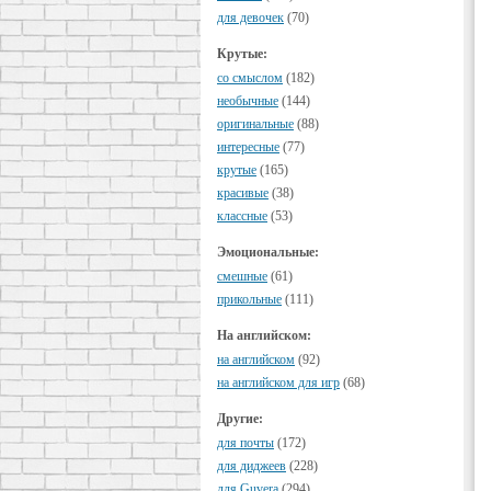
для девочек
(70)
Крутые:
cо смыслом
(182)
необычные
(144)
оригинальные
(88)
интересные
(77)
крутые
(165)
красивые
(38)
классные
(53)
Эмоциональные:
смешные
(61)
прикольные
(111)
На английском:
на английском
(92)
на английском для игр
(68)
Другие:
для почты
(172)
для диджеев
(228)
для Guvera
(294)