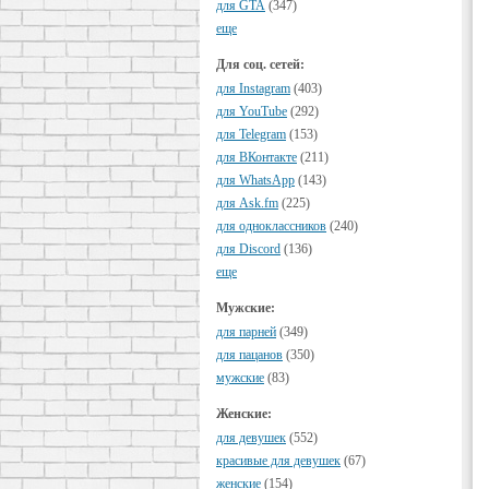
для GTA
(347)
еще
Для соц. сетей:
для Instagram
(403)
для YouTube
(292)
для Telegram
(153)
для ВКонтакте
(211)
для WhatsApp
(143)
для Ask.fm
(225)
для одноклассников
(240)
для Discord
(136)
еще
Мужские:
для парней
(349)
для пацанов
(350)
мужские
(83)
Женские:
для девушек
(552)
красивые для девушек
(67)
женские
(154)