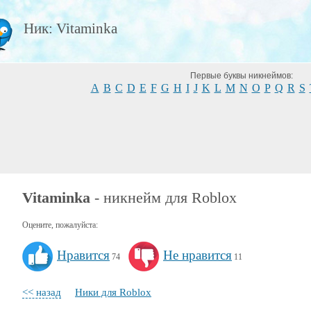
Ник: Vitaminka
Первые буквы никнеймов:
A
B
C
D
E
F
G
H
I
J
K
L
M
N
O
P
Q
R
S
Vitaminka
- никнейм для Roblox
Оцените, пожалуйста:
Нравится
Не нравится
74
11
<< назад
Ники для Roblox