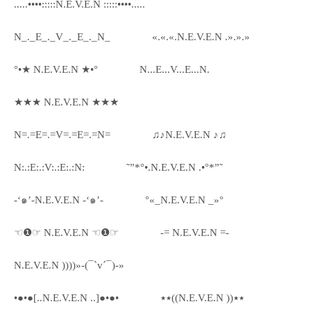
.....••••:::::N.E.V.E.N :::::••••.....
N_._E_._V_._E_._N_
«.«.«.N.E.V.E.N .».».»
°•★ N.E.V.E.N ★•°
N...E...V...E...N.
★★★ N.E.V.E.N ★★★
N=.=E=.=V=.=E=.=N=
♫♪N.E.V.E.N ♪♫
N:.:E:.:V:.:E:.:N:
˜”*°•.N.E.V.E.N .•°*”˜
-‘๑’-N.E.V.E.N -‘๑’-
°«_N.E.V.E.N _»°
☜❶☞ N.E.V.E.N ☜❶☞
-= N.E.V.E.N =-
N.E.V.E.N ))))»-(¯`v´¯)-»
•●•●[..N.E.V.E.N ..]●•●•
٭٭((N.E.V.E.N ))٭٭