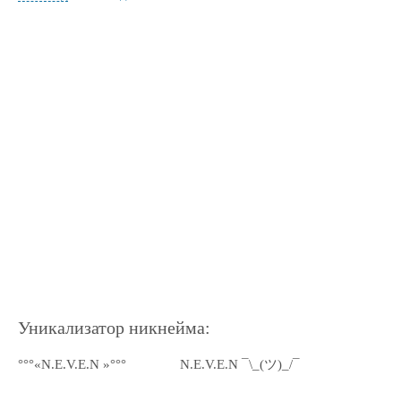
Уникализатор никнейма:
°°°«N.E.V.E.N »°°°
N.E.V.E.N ¯\_(ツ)_/¯