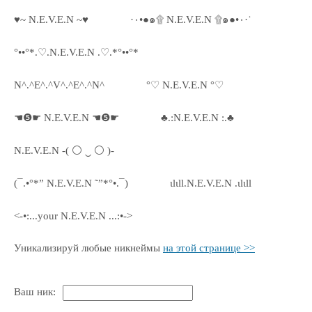
♥~ N.E.V.E.N ~♥
·٠•●๑۩ N.E.V.E.N ۩๑●•٠·˙
°••°*.♡.N.E.V.E.N .♡.*°••°*
N^.^E^.^V^.^E^.^N^
°♡ N.E.V.E.N °♡
☚❺☛ N.E.V.E.N ☚❺☛
♣.:N.E.V.E.N :.♣
N.E.V.E.N -( ⚪ ‿ ⚪ )-
(¯.•°*” N.E.V.E.N ˜”*°•.¯)
ιlιll.N.E.V.E.N .ιlιll
<-•:...your N.E.V.E.N ...:•->
Уникализируй любые никнеймы
на этой странице >>
Ваш ник: