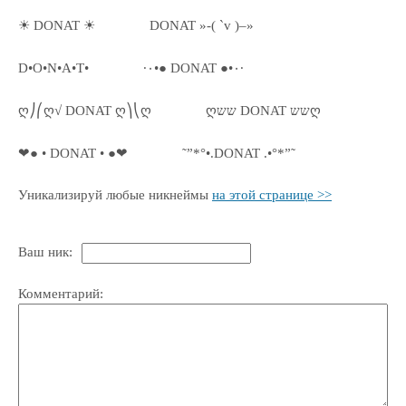
☀ DONAT ☀
DONAT »-( `v )–»
D•O•N•A•T•
·٠•● DONAT ●•٠·
ღ⎠⎛ღ√ DONAT ღ⎞⎝ღ
ღשש DONAT ששღ
❤● • DONAT • ●❤
˜”*°•.DONAT .•°*”˜
Уникализируй любые никнеймы
на этой странице >>
Ваш ник:
Комментарий: