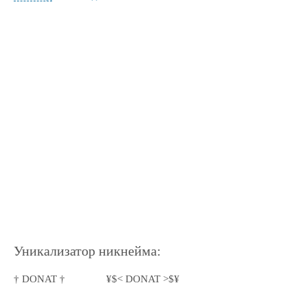
Уникализатор никнейма:
† DONAT †
¥$< DONAT >$¥