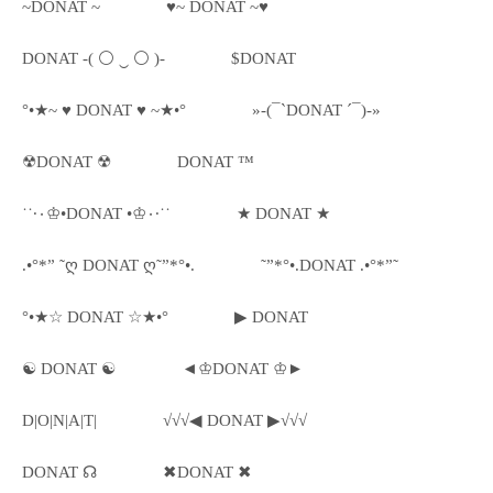
~DONAT ~
♥~ DONAT ~♥
DONAT -( ⚪ ‿ ⚪ )-
$DONAT
°•★~ ♥ DONAT ♥ ~★•°
»-(¯`DONAT ´¯)-»
☢DONAT ☢
DONAT ™
˙˙·٠♔•DONAT •♔٠·˙˙
★ DONAT ★
.•°*” ˜ღ DONAT ღ˜”*°•.
˜”*°•.DONAT .•°*”˜
°•★☆ DONAT ☆★•°
▶ DONAT
☯ DONAT ☯
◄♔DONAT ♔►
D|O|N|A|T|
√√√◀ DONAT ▶√√√
DONAT ☊
✖DONAT ✖