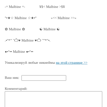
-= Malbine =-
¥$< Malbine >$¥
°•★☆ Malbine ☆★•°
»<< Malbine >>«
✿ Malbine ✿
☯ Malbine ☯
.•°*” ˜Ѽ♥ Malbine ♥Ѽ ˜”*°•.
●•°•• Malbine ●•°••
Уникализируй любые никнеймы
на этой странице >>
Ваш ник:
Комментарий: