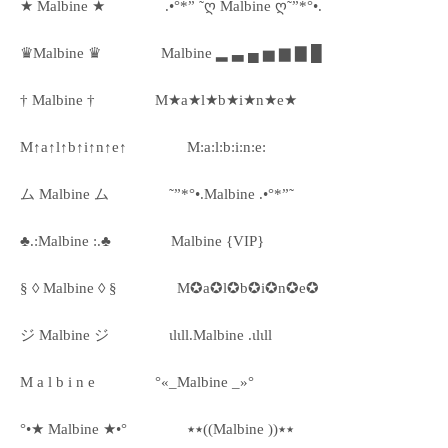
★ Malbine ★
.•°*” ˜ღ Malbine ღ˜”*°•.
♛Malbine ♛
Malbine ▂ ▃ ▄ ▅ ▆ ▇ █
† Malbine †
M★a★l★b★i★n★e★
M↑a↑l↑b↑i↑n↑e↑
M:a:l:b:i:n:e:
ム Malbine ム
˜”*°•.Malbine .•°*”˜
♣.:Malbine :.♣
Malbine {VIP}
§ ◊ Malbine ◊ §
M✪a✪l✪b✪i✪n✪e✪
ジ Malbine ジ
ιlιll.Malbine .ιlιll
M a l b i n e
°«_Malbine _»°
°•★ Malbine ★•°
٭٭((Malbine ))٭٭