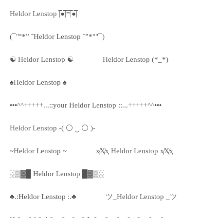
Heldor Lenstop |̅̅●̅̅|̅̅=̅̅|̅●̅̅|
(¯"°*” ˜Heldor Lenstop ˜”*°"¯)
☯ Heldor Lenstop ☯
Heldor Lenstop (*_*)
♠Heldor Lenstop ♠
•••^^+++++...::your Heldor Lenstop ::...+++++^^•••
Heldor Lenstop -( ⚪ ‿ ⚪ )-
~Heldor Lenstop ~
ҳ̸Ҳ̸ҳ Heldor Lenstop ҳ̸Ҳ̸ҳ
░▒▓█ Heldor Lenstop █▓▒░
♣.:Heldor Lenstop :.♣
ツ_Heldor Lenstop _ツ