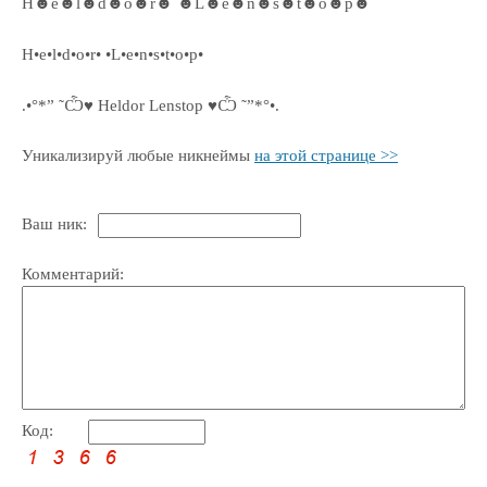
H☻e☻l☻d☻o☻r☻ ☻L☻e☻n☻s☻t☻o☻p☻
H•e•l•d•o•r• •L•e•n•s•t•o•p•
.•°*” ˜Ѽ♥ Heldor Lenstop ♥Ѽ ˜”*°•.
Уникализируй любые никнеймы
на этой странице >>
Ваш ник:
Комментарий:
Код: