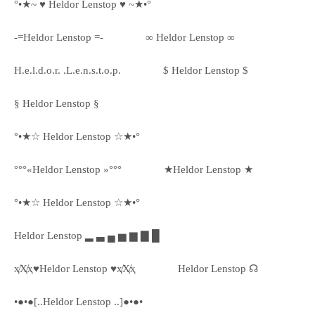
°•★~ ♥ Heldor Lenstop ♥ ~★•°
-=Heldor Lenstop =-
∞ Heldor Lenstop ∞
H.e.l.d.o.r. .L.e.n.s.t.o.p.
$ Heldor Lenstop $
§ Heldor Lenstop §
°•★☆ Heldor Lenstop ☆★•°
°°°«Heldor Lenstop »°°°
★Heldor Lenstop ★
°•★☆ Heldor Lenstop ☆★•°
Heldor Lenstop ▂ ▃ ▄ ▅ ▆ ▇ █
ҳ̸Ҳ̸ҳ♥Heldor Lenstop ♥ҳ̸Ҳ̸ҳ
Heldor Lenstop ☊
•●•●[..Heldor Lenstop ..]●•●•