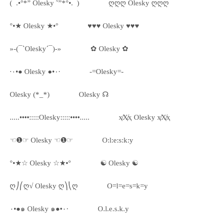
(¯.•°*” Olesky ˜”*°•.¯)
ღღღ Olesky ღღღ
°•★ Olesky ★•°
♥♥♥ Olesky ♥♥♥
»-(¯`Olesky´¯)-»
✿ Olesky ✿
·٠•● Olesky ●•٠·
-=Olesky=-
Olesky (*_*)
Olesky ☊
.....••••:::::Olesky:::::••••.....
ҳ̸Ҳ̸ҳ Olesky ҳ̸Ҳ̸ҳ
☜❶☞ Olesky ☜❶☞
O:l:e:s:k:y
°•★☆ Olesky ☆★•°
☯ Olesky ☯
ღ⎠⎛ღ√ Olesky ღ⎞⎝ღ
O=l=e=s=k=y
٠•●๑ Olesky ๑●•٠·
O.l.e.s.k.y