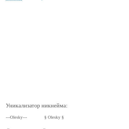
Уникализатор никнейма:
---Olesky---
§ Olesky §