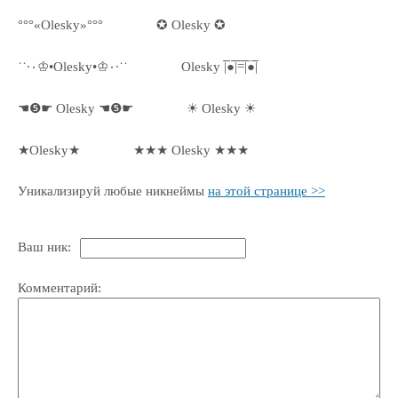
°°°«Olesky»°°°
✪ Olesky ✪
˙˙·٠♔•Olesky•♔٠·˙˙
Olesky |̅̅●̅̅|̅̅=̅̅|̅●̅̅|
☚❺☛ Olesky ☚❺☛
☀ Olesky ☀
★Olesky★
★★★ Olesky ★★★
Уникализируй любые никнеймы
на этой странице >>
Ваш ник:
Комментарий: