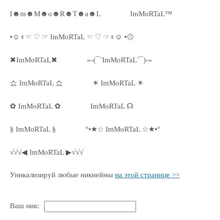
I☻m☻M☻o☻R☻T☻a☻L
ImMoRTaL™
•☺♀☜ ♡ ☞ ImMoRTaL ☜ ♡ ☞♀☺ •۞
✖ImMoRTaL✖
»-(¯`ImMoRTaL´¯)-»
쇼 ImMoRTaL 쇼
☀ ImMoRTaL ☀
✿ ImMoRTaL ✿
ImMoRTaL ☊
§ ImMoRTaL §
°•★☆ ImMoRTaL ☆★•°
√√√◀ ImMoRTaL ▶√√√
Уникализируй любые никнеймы
на этой странице >>
Ваш ник: