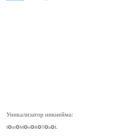
Уникализатор никнейма:
I✪m✪M✪o✪R✪T✪a✪L