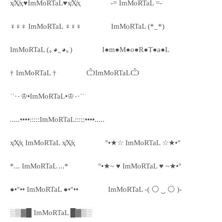
ҳ̸Ҳ̸ҳ♥ImMoRTaL♥ҳ̸Ҳ̸ҳ
-= ImMoRTaL =-
♀♀♀ ImMoRTaL ♀♀♀
ImMoRTaL (*_*)
ImMoRTaL (｡◕‿◕｡)
I●m●M●o●R●T●a●L
† ImMoRTaL †
ѼImMoRTaLѼ
˙˙·٠♔•ImMoRTaL•♔٠·˙˙
.....••••:::::ImMoRTaL:::::••••.....
ҳ̸Ҳ̸ҳ ImMoRTaL ҳ̸Ҳ̸ҳ
°•★☆ ImMoRTaL ☆★•°
*... ImMoRTaL ...*
°•★~ ♥ ImMoRTaL ♥ ~★•°
●•°•• ImMoRTaL ●•°••
ImMoRTaL -( ⚪ ‿ ⚪ )-
░▒▓█ ImMoRTaL █▓▒░