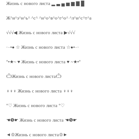
Жизнь с нового листа ▂ ▃ ▄ ▅ ▆ ▇ █
Ж^и^з^н^ь^ ^с^ ^н^о^в^о^г^о^ ^л^и^с^т^а
√√√◀ Жизнь с нового листа ▶√√√
·٠•● ☆ Жизнь с нового листа ☆●•٠·
°•★~ ♥ Жизнь с нового листа ♥ ~★•°
ѼЖизнь с нового листаѼ
♀♀♀ Жизнь с нового листа ♀♀♀
°♡ Жизнь с нового листа °♡
☚❺☛ Жизнь с нового листа ☚❺☛
◄♔Жизнь с нового листа♔►