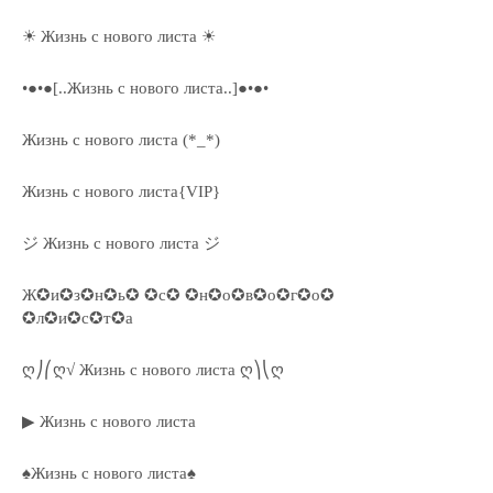
☀ Жизнь с нового листа ☀
•●•●[..Жизнь с нового листа..]●•●•
Жизнь с нового листа (*_*)
Жизнь с нового листа{VIP}
ジ Жизнь с нового листа ジ
Ж✪и✪з✪н✪ь✪ ✪с✪ ✪н✪о✪в✪о✪г✪о✪
✪л✪и✪с✪т✪а
ღ⎠⎛ღ√ Жизнь с нового листа ღ⎞⎝ღ
▶ Жизнь с нового листа
♠Жизнь с нового листа♠