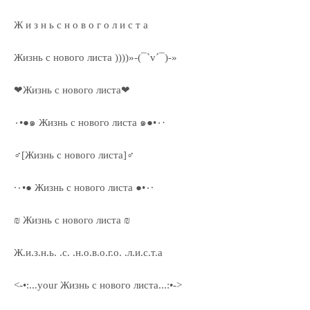
Ж и з н ь с н о в о г о л и с т а
Жизнь с нового листа ))))»-(¯`v´¯)-»
❤Жизнь с нового листа❤
٠•●๑ Жизнь с нового листа ๑●•٠·
♂[Жизнь с нового листа]♂
·٠•● Жизнь с нового листа ●•٠·
₪ Жизнь с нового листа ₪
Ж.и.з.н.ь. .с. .н.о.в.о.г.о. .л.и.с.т.а
<-•:...your Жизнь с нового листа...:•->