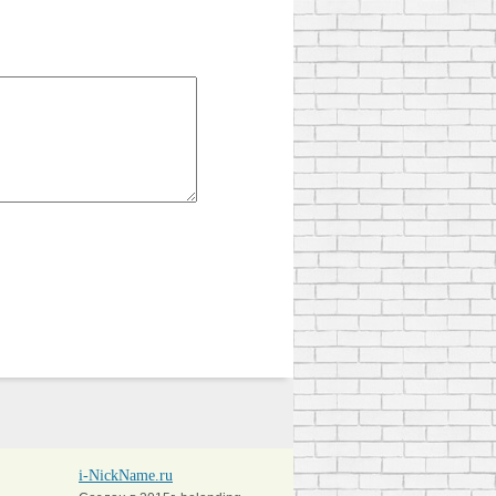
i-NickName.ru