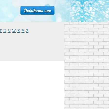
T
U
V
W
X
Y
Z