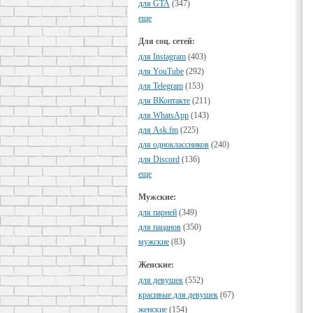
для GTA
(347)
еще
Для соц. сетей:
для Instagram
(403)
для YouTube
(292)
для Telegram
(153)
для ВКонтакте
(211)
для WhatsApp
(143)
для Ask.fm
(225)
для одноклассников
(240)
для Discord
(136)
еще
Мужские:
для парней
(349)
для пацанов
(350)
мужские
(83)
Женские:
для девушек
(552)
красивые для девушек
(67)
женские
(154)