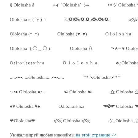
§ Ololosha §
»-(¯`Ololosha´¯)-»
•••ツ Ololosha 
Ololosha »-( `v )–»
O✪l✪o✪l✪o✪s✪h✪a
ҳ̸Ҳ̸
Ololosha (*_*)
Ololosha (♥_♥)
O l o l o s h a
Ololosha -( ⚪ ‿ ⚪ )-
Ololosha ☊
°•★~ ♥ Ololo
O↑l↑o↑l↑o↑s↑h↑a
O=l=o=l=o=s=h=a
♣.:Ololosh
.....••••:::::Ololosha:::::••••.....
˜”*°•.Ololosha.•°*”˜
·٠•● Ololosha ●•٠·
☯ Ololosha ☯
쇼 Ololosha 
♠♥ Ololosha ♥♠
O.l.o.l.o.s.h.a
☚❺☛ Ololosha
❤Ololosha❤
ҳ̸Ҳ̸ҳ Ololosha ҳ̸Ҳ̸ҳ
ツ_Ololosha_
Уникализируй любые никнеймы
на этой странице >>