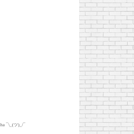
sha ¯\_(ツ)_/¯