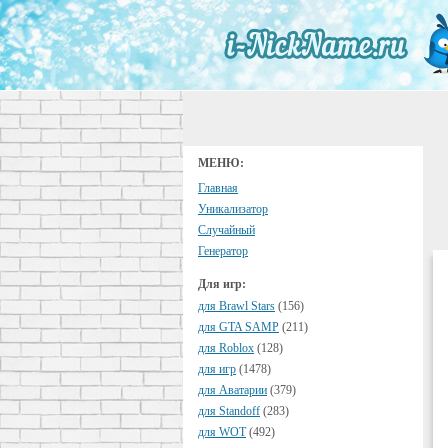
МЕНЮ:
Главная
Уникализатор
Случайный
Генератор
Для игр:
для Brawl Stars
(156)
для GTA SAMP
(211)
для Roblox
(128)
для игр
(1478)
для Аватарии
(379)
для Standoff
(283)
для WOT
(492)