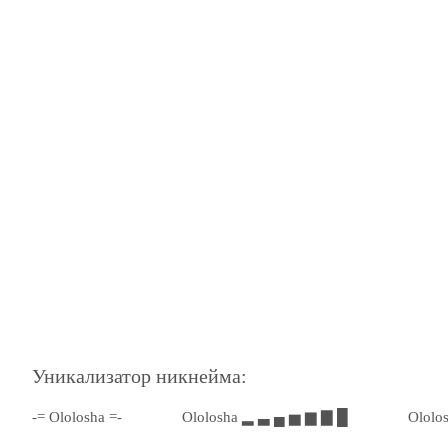
Уникализатор никнейма:
-= Ololosha =-
Ololosha ▂ ▃ ▄ ▅ ▆ ▇ █
Ololo