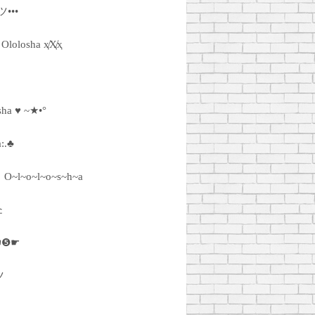
ツ•••
ҳ Ololosha ҳ̸Ҳ̸ҳ
sha ♥ ~★•°
a:.♣
O~l~o~l~o~s~h~a
쇼
 ☚❺☛
ツ