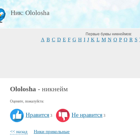
Ник: Ololosha
Первые буквы никнеймов:
A
B
C
D
E
F
G
H
I
J
K
L
M
N
O
P
Q
R
S
Ololosha
- никнейм
Оцените, пожалуйста:
Нравится
Не нравится
3
3
<< назад
Ники прикольные