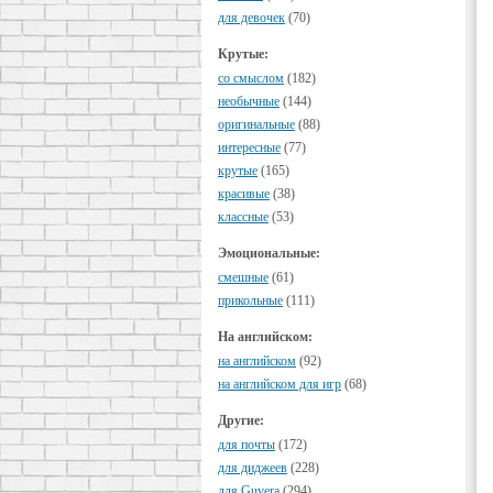
для девочек
(70)
Крутые:
cо смыслом
(182)
необычные
(144)
оригинальные
(88)
интересные
(77)
крутые
(165)
красивые
(38)
классные
(53)
Эмоциональные:
смешные
(61)
прикольные
(111)
На английском:
на английском
(92)
на английском для игр
(68)
Другие:
для почты
(172)
для диджеев
(228)
для Guvera
(294)