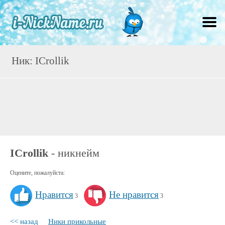
Ник: ICrollik
ICrollik
- никнейм
Оцените, пожалуйста:
Нравится
Не нравится
3
3
<< назад
Ники прикольные