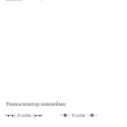
Уникализатор никнейма:
•●•●[..ICrollik..]●•●•
☜❶☞ ICrollik ☜❶☞