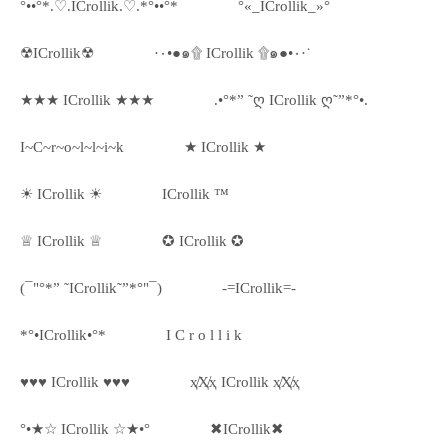
°••°*.♡.ICrollik.♡.*°••°*
°«_ICrollik_»°
☢ICrollik☢
·٠•●๑۩ ICrollik ۩๑●•٠·˙
★★★ ICrollik ★★★
.•°*” ˜ღ ICrollik ღ˜”*°•.
I~C~r~o~l~l~i~k
★ ICrollik ★
☀ ICrollik ☀
ICrollik ™
♕ ICrollik ♕
✪ ICrollik ✪
(¯"°*” ˜ICrollik˜”*°"¯)
-=ICrollik=-
*°•ICrollik•°*
I C r o l l i k
♥♥♥ ICrollik ♥♥♥
ҳ̸Ҳ̸ҳ ICrollik ҳ̸Ҳ̸ҳ
°•★☆ ICrollik ☆★•°
✖ICrollik✖