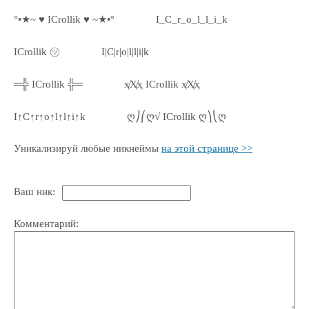
°•★~ ♥ ICrollik ♥ ~★•°
I_C_r_o_l_l_i_k
ICrollik ㋡
I|C|r|o|l|l|i|k
═╬ ICrollik ╬═
ҳ̸Ҳ̸ҳ ICrollik ҳ̸Ҳ̸ҳ
I↑C↑r↑o↑l↑l↑i↑k
ღ⎠⎛ღ√ ICrollik ღ⎞⎝ღ
Уникализируй любые никнеймы
на этой странице >>
Ваш ник:
Комментарий: